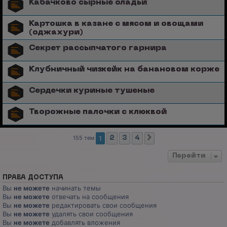
Кабачково сырные оладьи
Картошка в казане с мясом и овощами
(оджахури)
Секрет рассыпчатого гарнира
Клубничный чизкейк на банановом корже
Сердечки куриные тушеные
Творожные палочки с клюквой
155 тем
1
2
3
4
След.
Перейти
ПРАВА ДОСТУПА
Вы
не можете
начинать темы
Вы
не можете
отвечать на сообщения
Вы
не можете
редактировать свои сообщения
Вы
не можете
удалять свои сообщения
Вы
не можете
добавлять вложения