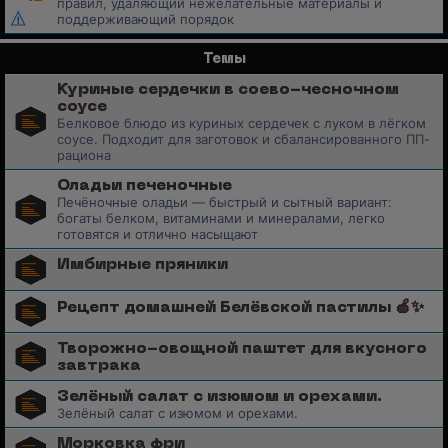
правил, удаляющий нежелательные материалы и
поддерживающий порядок
Темы
Куриные сердечки в соево-чесночном
соусе
Белковое блюдо из куриных сердечек с луком в лёгком
соусе. Подходит для заготовок и сбалансированного ПП-
рациона
Оладьи печеночные
Печёночные оладьи — быстрый и сытный вариант:
богаты белком, витаминами и минералами, легко
готовятся и отлично насыщают
Имбирные пряники
Рецепт домашней Белёвской пастилы 🍏✨
Творожно-овощной паштет для вкусного
завтрака
Зелёный салат с изюмом и орехами.
Зелёный салат с изюмом и орехами.
Морковка фри