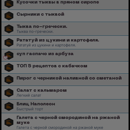
Кусочки тыквы в пряном сиропе
Сырники с тыквой
Тыква по-гречески.
Тыква по-гречески.
Рататуй из цукини и картофеля.
Рататуй из цукини и картофеля.
суп гаспачо из арбуза
ТОП 5 рецептов с кабачком
Пирог с черникой наливной со сметаной
Салат с кальмаром
Легкий салат
Блиц Наполеон
Быстрый торт
Галета с черной смородиной на ржаной
муке
Галета с черной смородиной на ржаной муке