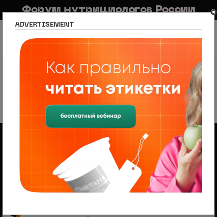
Форум нутрициологов России
ADVERTISEMENT
FAQ
Правила
Новостной портал
Список разделов
Раздел для потребителей
Рецепты от Нутрициолога
Рецепты от Нутрициолога
155 тем
1
2
3
4
След.
Объявления
Менеджер по продажам (B2B/B2C) в НЦПС
— Удаленно, от 110 000 ₽
Ищем менеджера по продажам в лицензированный
учебный центр нутрициологии. Удаленная работа,
свободный график, оплата 20%
На форуме проводится набор
модераторов и ведущих разделов
Модератор — это участник, следящий за соблюдением