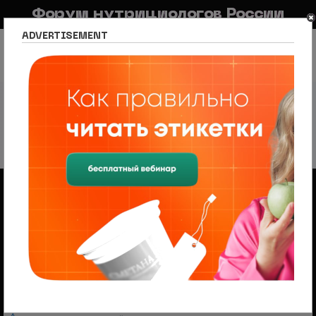
Форум нутрициологов России
ADVERTISEMENT
FAQ
Правила
Новостной портал
Список разделов
Раздел для потребителей
Детское питание
Детское питание
16 тем • Страница
1
из
1
Объявления
Менеджер по продажам (B2B/B2C) в НЦПС
— Удаленно, от 110 000 ₽
Ищем менеджера по продажам в лицензированный
учебный центр нутрициологии. Удаленная работа,
свободный график, оплата 20%
На форуме проводится набор
модераторов и ведущих разделов
Модератор — это участник, следящий за соблюдением
правил, удаляющий нежелательные материалы и