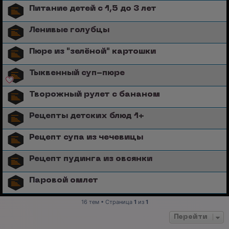
Питание детей с 1,5 до 3 лет
Ленивые голубцы
Пюре из "зелёной" картошки
Тыквенный суп-пюре
Творожный рулет с бананом
Рецепты детских блюд 1+
Рецепт супа из чечевицы
Рецепт пудинга из овсянки
Паровой омлет
16 тем • Страница
1
из
1
Перейти