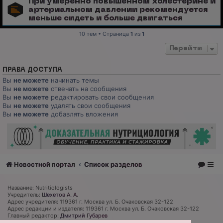
При умеренно повышенном холестерине и
артериальном давлении рекомендуется
меньше сидеть и больше двигаться
10 тем • Страница
1
из
1
Перейти
ПРАВА ДОСТУПА
Вы
не можете
начинать темы
Вы
не можете
отвечать на сообщения
Вы
не можете
редактировать свои сообщения
Вы
не можете
удалять свои сообщения
Вы
не можете
добавлять вложения
Новостной портал
Список разделов
Название: Nutritiologists
Учредитель:
Шехетов А. А.
Адрес учредителя: 119361 г. Москва ул. Б. Очаковская 32-122
Адрес редакции и издателя: 119361 г. Москва ул. Б. Очаковская 32-122
Главный редактор:
Дмитрий Губарев
Телефон редакции: +7 (926) 319 81 27