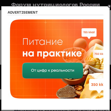
Форум нутрициологов России
ADVERTISEMENT
FAQ
Правила
Новостной портал
Список разделов
Сетевое издание Nutritiologists
Новости спорта и фитнеса
Новости спорта и фитнеса
Правила форума
Форум
Sports & Fitness News
Discussion of scientific articles on sports and fitness of both
the yellow and serious press
10 тем • Страница
1
из
1
Объявления