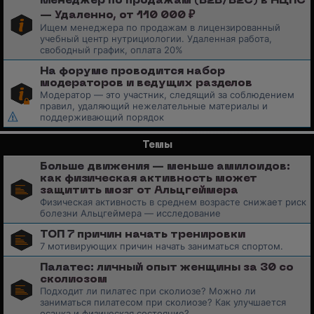
Менеджер по продажам (B2B/B2C) в НЦПС
— Удаленно, от 110 000 ₽
Ищем менеджера по продажам в лицензированный
учебный центр нутрициологии. Удаленная работа,
свободный график, оплата 20%
На форуме проводится набор
модераторов и ведущих разделов
Модератор — это участник, следящий за соблюдением
правил, удаляющий нежелательные материалы и
поддерживающий порядок
Темы
Больше движения — меньше амилоидов:
как физическая активность может
защитить мозг от Альцгеймера
Физическая активность в среднем возрасте снижает риск
болезни Альцгеймера — исследование
ТОП 7 причин начать тренировки
7 мотивирующих причин начать заниматься спортом.
Палатес: личный опыт женщины за 30 со
сколиозом
Подходит ли пилатес при сколиозе? Можно ли
заниматься пилатесом при сколиозе? Как улучшается
осанка и физическая состояние?