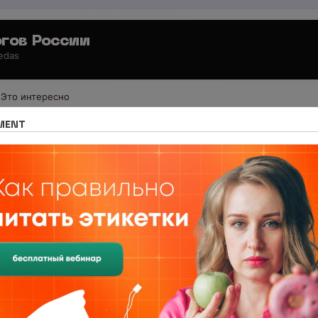
гов России
 edas
Это интересно
е издание Nutritiologists
Новости спорта и фитнеса
MENT
 вероятностью будут физически неа
ероятностью будут физически