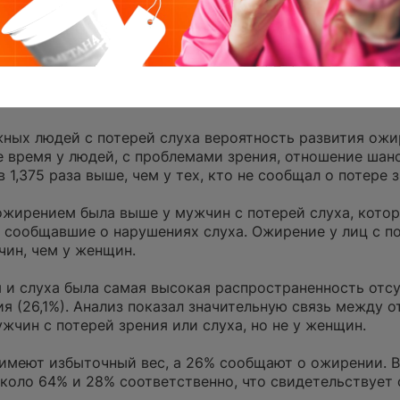
т от ожирения, чем женщины
более чем 23000 взрослых испанцев и изучили связи 
дей с потерей зрения и слуха, а также изучили разли
ных людей с потерей слуха вероятность развития ожир
е время у людей, с проблемами зрения, отношение шан
1,375 раза выше, чем у тех, кто не сообщал о потере з
жирением была выше у мужчин с потерей слуха, которы
сообщавшие о нарушениях слуха. Ожирение у лиц с п
чин, чем у женщин.
 и слуха была самая высокая распространенность отс
я (26,1%). Анализ показал значительную связь между 
чин с потерей зрения или слуха, но не у женщин.
имеют избыточный вес, а 26% сообщают о ожирении. В
оло 64% ​​и 28% соответственно, что свидетельствует