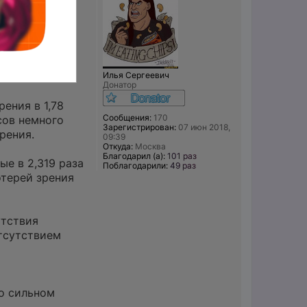
недостаточной
чия между
Илья Сергеевич
Донатор
ения в 1,78
Сообщения:
170
сов немного
Зарегистрирован:
07 июн 2018,
рения.
09:39
Откуда:
Москва
Благодарил (а):
101 раз
е в 2,319 раза
Поблагодарили:
49 раз
отерей зрения
утствия
отсутствием
 о сильном