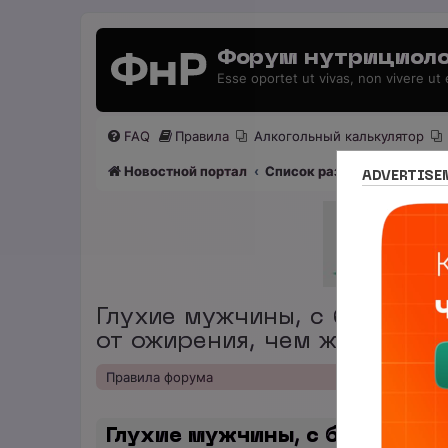
Форум нутрициоло
Esse oportet ut vivas, non vivere ut
FAQ
Правила
Алкогольный калькулятор
Новостной портал
Список разделов
Сетево
ADVERTISE
Глухие мужчины, с большей
от ожирения, чем женщины
Правила форума
Глухие мужчины, с большей в