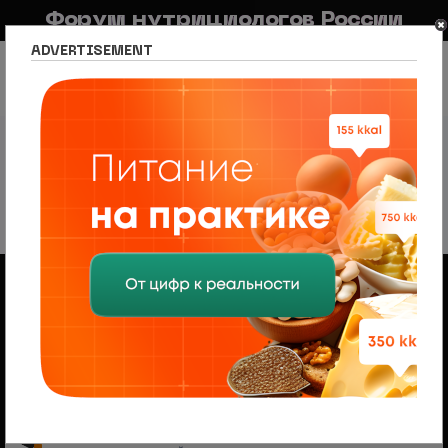
Форум нутрициологов России
ADVERTISEMENT
FAQ
Правила
Новостной портал
Список разделов
Нутрициология по регионам
Казань
Казань
7 тем • Страница
1
из
1
Объявления
Менеджер по продажам (B2B/B2C) в НЦПС
— Удаленно, от 110 000 ₽
Ищем менеджера по продажам в лицензированный
учебный центр нутрициологии. Удаленная работа,
свободный график, оплата 20%
На форуме проводится набор
модераторов и ведущих разделов
Модератор — это участник, следящий за соблюдением