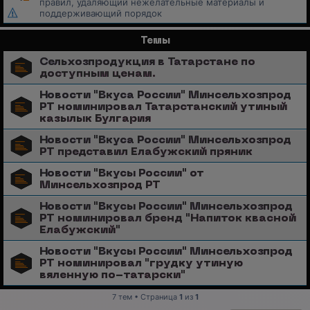
правил, удаляющий нежелательные материалы и
поддерживающий порядок
Темы
Сельхозпродукция в Татарстане по
доступным ценам.
Новости "Вкуса России" Минсельхозпрод
РТ номинировал Татарстанский утиный
казылык Булгария
Новости "Вкуса России" Минсельхозпрод
РТ представил Елабужский пряник
Новости "Вкусы России" от
Минсельхозпрод РТ
Новости "Вкусы России" Минсельхозпрод
РТ номинировал бренд "Напиток квасной
Елабужский"
Новости "Вкусы России" Минсельхозпрод
РТ номинировал "грудку утиную
вяленную по-татарски"
7 тем • Страница
1
из
1