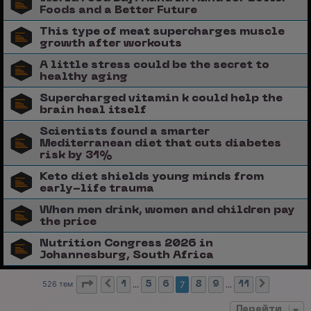
Foods and a Better Future
This type of meat supercharges muscle
growth after workouts
A little stress could be the secret to
healthy aging
Supercharged vitamin k could help the
brain heal itself
Scientists found a smarter
Mediterranean diet that cuts diabetes
risk by 31%
Keto diet shields young minds from
early-life trauma
When men drink, women and children pay
the price
Nutrition Congress 2026 in
Johannesburg, South Africa
Страница
7
из
11
526 тем
7
1
…
5
6
8
9
…
11
Пред.
След.
Перейти