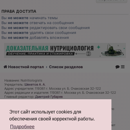
ПРАВА ДОСТУПА
Вы
не можете
начинать темы
Вы
не можете
отвечать на сообщения
Вы
не можете
редактировать свои сообщения
Вы
не можете
удалять свои сообщения
Вы
не можете
добавлять вложения
Новостной портал
Список разделов
Название: Nutritiologists
Учредитель:
Шехетов А. А.
Адрес учредителя: 119361 г. Москва ул. Б. Очаковская 32-122
Адрес редакции и издателя: 119361 г. Москва ул. Б. Очаковская 32-122
Главный редактор:
Дмитрий Губарев
Телефон редакции: +7 (926) 319 81 27
Электронная почта: admin@nutritiologists.ru
Cвидетельство
ЭЛ № ФС 77 - 79120
выдано Федеральной службой по
Этот сайт использует cookies для
надзору в сфере связи, информационных технологий и массовых
коммуникаций (Роскомнадзор) 08 сентября 2020 г.
обеспечения своей корректной работы.
Редакция не несет ответственности за достоверность информации,
содержащейся в рекламных объявлениях. Редакция не предоставляет
Подробнее
справочной информации.
Информация об ограничениях