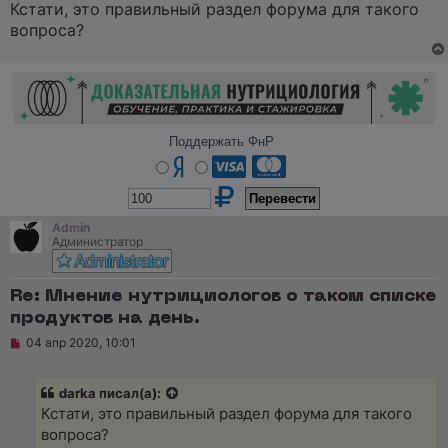
Кстати, это правильный раздел форума для такого
Приправы

вопроса?
Поддержать ФнР
Admin
Администратор
Re: Мнение нутрициологов о таком списке
продуктов на день.
Н
04 апр 2020, 10:01
е
п
р
darka
писал(а):
о
ч
Кстати, это правильный раздел форума для такого
и
вопроса?
т