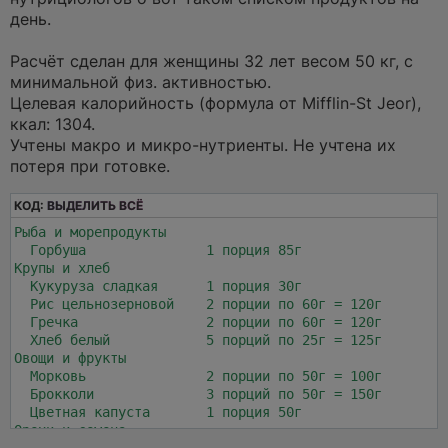
о
ч
день.
и
т
а
Расчёт сделан для женщины 32 лет весом 50 кг, с
н
минимальной физ. активностью.
н
о
Целевая калорийность (формула от Mifflin-St Jeor),
е
ккал: 1304.
с
о
Учтены макро и микро-нутриенты. Не учтена их
о
потеря при готовке.
б
щ
е
КОД:
ВЫДЕЛИТЬ ВСЁ
н
и
Рыба и морепродукты

е
  Горбуша               1 порция 85г

Крупы и хлеб

  Кукуруза сладкая      1 порция 30г

  Рис цельнозерновой    2 порции по 60г = 120г

  Гречка                2 порции по 60г = 120г

  Хлеб белый            5 порций по 25г = 125г

Овощи и фрукты

  Морковь               2 порции по 50г = 100г

  Брокколи              3 порций по 50г = 150г

  Цветная капуста       1 порция 50г

Орехи и семена

  Миндаль               5 порций по 5г = 25г
