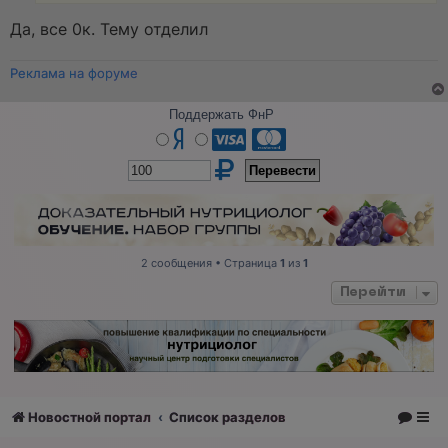
а
н
Да, все 0к. Тему отделил
н
о
е
Реклама на форуме
с
о
о
Поддержать ФнР
б
щ
е
н
и
е
2 сообщения • Страница
1
из
1
Перейти
Новостной портал
Список разделов