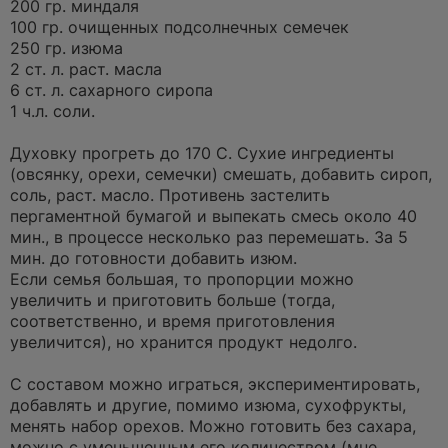
200 гр. миндаля
т
а
100 гр. очищенных подсолнечных семечек
н
250 гр. изюма
н
о
2 ст. л. раст. масла
е
6 ст. л. сахарного сиропа
с
о
1 ч.л. соли.
о
б
щ
Духовку прогреть до 170 С. Сухие ингредиенты
е
(овсянку, орехи, семечки) смешать, добавить сироп,
н
и
соль, раст. масло. Противень застелить
е
пергаментной бумагой и выпекать смесь около 40
мин., в процессе несколько раз перемешать. За 5
мин. до готовности добавить изюм.
Если семья большая, то пропорции можно
увеличить и приготовить больше (тогда,
соответственно, и время приготовления
увеличится), но хранится продукт недолго.
С составом можно играться, экспериментировать,
добавлять и другие, помимо изюма, сухофрукты,
менять набор орехов. Можно готовить без сахара,
можно с уменьшенным его количеством (мне,