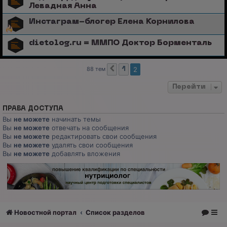
Левадная Анна
Инстаграм-блогер Елена Корнилова
dietolog.ru = ММПО Доктор Борменталь
88 тем
2
1
Пред.
Перейти
ПРАВА ДОСТУПА
Вы
не можете
начинать темы
Вы
не можете
отвечать на сообщения
Вы
не можете
редактировать свои сообщения
Вы
не можете
удалять свои сообщения
Вы
не можете
добавлять вложения
Новостной портал
Список разделов