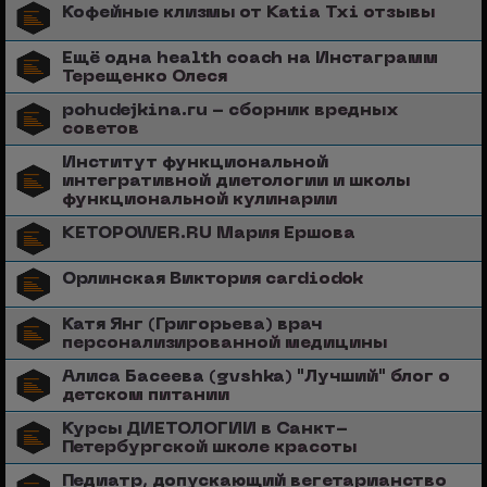
Кофейные клизмы от Katia Txi отзывы
Ещё одна health coach на Инстаграмм
Терещенко Олеся
pohudejkina.ru - сборник вредных
советов
Институт функциональной
интегративной диетологии и школы
функциональной кулинарии
KETOPOWER.RU Мария Ершова
Орлинская Виктория cardiodok
Катя Янг (Григорьева) врач
персонализированной медицины
Алиса Басеева (gvshka) "Лучший" блог о
детском питании
Курсы ДИЕТОЛОГИИ в Санкт-
Петербургской школе красоты
Педиатр, допускающий вегетарианство