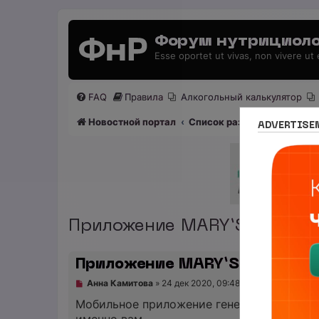
Форум нутрициоло
Esse oportet ut vivas, non vivere ut
FAQ
Правила
Алкогольный калькулятор
Новостной портал
Список разделов
Раздел
ADVERTISE
Приложение MARY‘S RECIPE
Приложение MARY‘S RECIPES
Н
Анна Камитова
»
24 дек 2020, 09:48
е
п
Мобильное приложение генерирует сбала
р