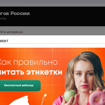
гов России
 edas
Это интересно
 для потребителей
Рецепты от Нутрициолога
MENT
S
нсированное меню и помогает купить продукты, котор