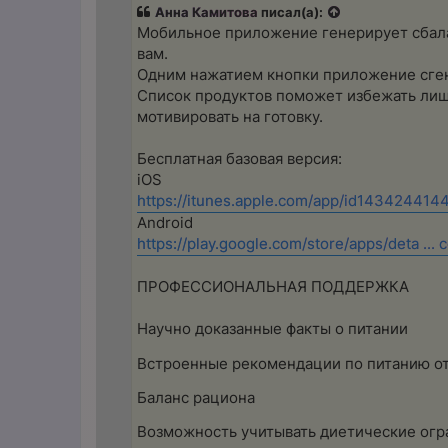
р
Анна Камитова
писал(а):
о
ч
Мобильное приложение генерирует сбала
и
вам.
т
а
Одним нажатием кнопки приложение сген
н
Список продуктов поможет избежать лишн
н
о
мотивировать на готовку.
е
с
о
Бесплатная базовая версия:
о
iOS
б
щ
https://itunes.apple.com/app/id143424414
е
Android
н
и
https://play.google.com/store/apps/deta ... 
е
ПРОФЕССИОНАЛЬНАЯ ПОДДЕРЖКА​
Научно доказанные факты о питании
Встроенные рекомендации по питанию от
Баланс рациона​
Возможность учитывать диетические огр