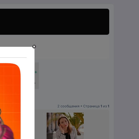
2 сообщения • Страница
1
из
1
ые подойдут