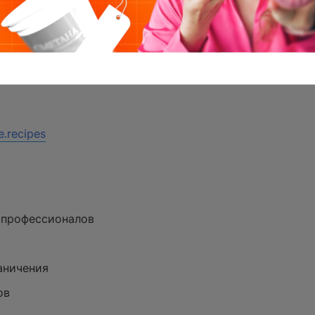
ерирует меню на нужное вам количество дней.
их покупок и оптимизировать затраты на еду, а новые
e.recipes
профессионалов​
ничения​
ов