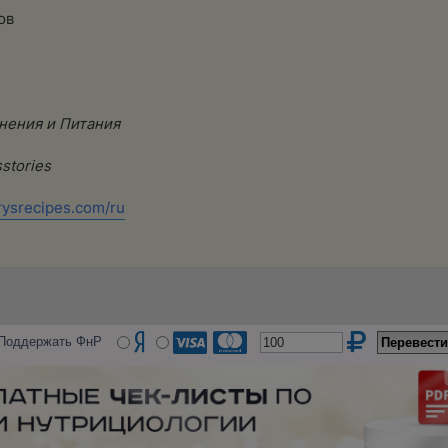
ов
нения и Питания
stories
rysrecipes.com/ru
Поддержать ФнР