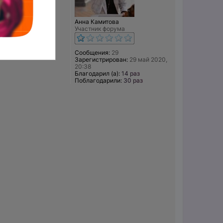
 рецепты
Анна Камитова
Участник форума
Сообщения:
29
Зарегистрирован:
29 май 2020,
20:38
Благодарил (а):
14 раз
Поблагодарили:
30 раз