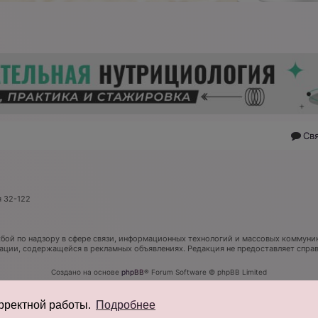
Св
я 32-122
ой по надзору в сфере связи, информационных технологий и массовых коммуник
мации, содержащейся в рекламных объявлениях. Редакция не предоставляет спр
Создано на основе
phpBB
® Forum Software © phpBB Limited
Русская поддержка phpBB
Конфиденциальность
|
Правила
орректной работы.
Подробнее