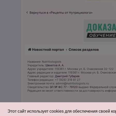
Вернуться в «Рецепты от Нутрициолога»
Новостной портал
Список разделов
Название: Nutritiologists
Учредитель:
Шехетов А. А.
Адрес учредителя: 119361 г. Москва ул. Б. Очаковская 32-122
Адрес редакции и издателя: 119361 г. Москва ул. Б. Очаковска
Главный редактор:
Дмитрий Губарев
Телефон редакции: +7 (926) 319 81 27
Электронная почта: admin@nutritiologists.ru
Cвидетельство
ЭЛ № ФС 77 - 79120
выдано Федеральной служб
Редакция не несет ответственности за достоверность инфор
Этот сайт использует cookies для обеспечения своей к