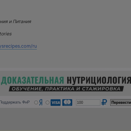
ния и Питания
ories
ysrecipes.com/ru
Поддержать ФнР