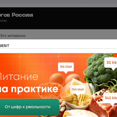
гов России
 edas
Это интересно
 для потребителей
Свободное общение
MENT
суждаем
уждаем
ам мошенников