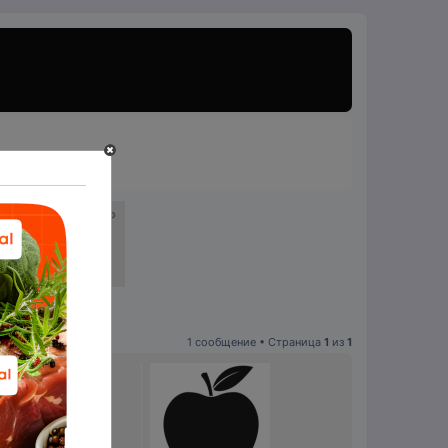
1 сообщение • Страница
1
из
1