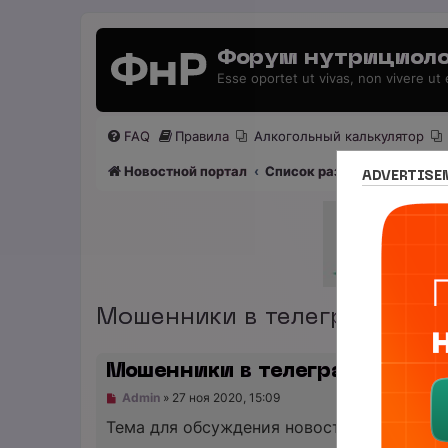
Форум нутрициоло
Esse oportet ut vivas, non vivere ut
FAQ
Правила
Алкогольный калькулятор
Новостной портал
Список разделов
Раздел
ADVERTISE
Мошенники в телеграм - об
Мошенники в телеграм - обс
Н
Admin
»
27 ноя 2020, 15:09
е
п
Тема для обсуждения новости про
телегр
р