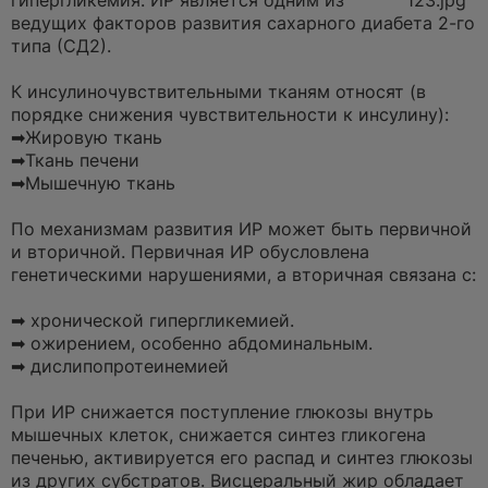
гипергликемия.
ИР является одним из
123.jpg
н
ведущих факторов развития сахарного диабета 2-го
н
о
типа (СД2).
е
⠀
с
о
К инсулиночувствительными тканям относят (в
о
порядке снижения чувствительности к инсулину):
б
щ
➡Жировую ткань
е
➡Ткань печени
н
и
➡Мышечную ткань
е
⠀
По механизмам развития ИР может быть первичной
и вторичной. Первичная ИР обусловлена
генетическими нарушениями, а вторичная связана с:
⠀
➡ хронической гипергликемией.
➡ ожирением, особенно абдоминальным.
➡ дислипопротеинемией
⠀
При ИР снижается поступление глюкозы внутрь
мышечных клеток, снижается синтез гликогена
печенью, активируется его распад и синтез глюкозы
из других субстратов. Висцеральный жир обладает