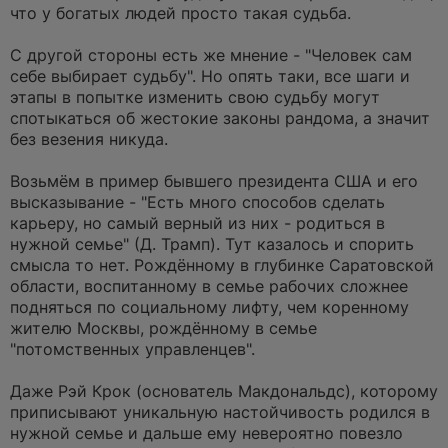
а
что у богатых людей просто такая судьба.
н
н
о
С другой стороны есть же мнение - "Человек сам
е
себе выбирает судьбу". Но опять таки, все шаги и
с
о
этапы в попытке изменить свою судьбу могут
о
спотыкаться об жестокие законы рандома, а значит
б
щ
без везения никуда.
е
н
и
Возьмём в пример бывшего президента США и его
е
высказывание - "Есть много способов сделать
карьеру, но самый верный из них - родиться в
нужной семье" (Д. Трамп). Тут казалось и спорить
смысла то нет. Рождённому в глубинке Саратовской
области, воспитанному в семье рабочих сложнее
подняться по социальному лифту, чем коренному
жителю Москвы, рождённому в семье
"потомственных управленцев".
Даже Рэй Крок (основатель Макдональдс), которому
приписывают уникальную настойчивость родился в
нужной семье и дальше ему невероятно повезло