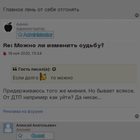
ч
и
т
Главное лень от себя отгонять
а
н
н
Admin
о
Администратор
е
с
о
о
Re: Можно ли изменить судьбу?
б
щ
Н
16 ноя 2020, 15:34
е
е
н
п
и
р
Гость
писал(а):
е
о
ч
Если долго
то можно
и
т
а
Придерживаюсь того же мнения. Но бывает всякое.
н
н
От ДТП например как уйти? Да никак...
о
е
с
Реклама на форуме
о
о
б
Алексей Анатольевич
щ
Аноним
е
н