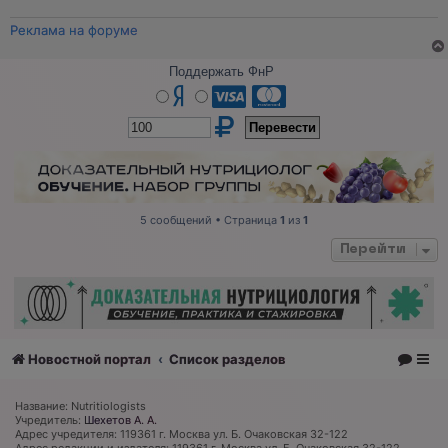
о
б
щ
Реклама на форуме
е
н
и
Поддержать ФнР
е
5 сообщений • Страница
1
из
1
Перейти
Новостной портал
Список разделов
Название: Nutritiologists
Учредитель:
Шехетов А. А.
Адрес учредителя: 119361 г. Москва ул. Б. Очаковская 32-122
Адрес редакции и издателя: 119361 г. Москва ул. Б. Очаковская 32-122