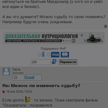
наткнуться на братьев Макдоналд (у кого он и увёл
все идеи и бизнес).
А вы что думаете? Можно судьбу то свою поменять?
Например будучи очень усидчивым.
Поддержать ФнР
Гость
Аноним
Re: Можно ли изменить судьбу?
Н
16 ноя 2020, 15:02
е
п
Если долго
то можно. Тоже смотрела фильм
р
о
"Основатель", понравился.