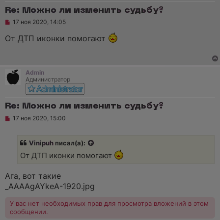
и
е
Re: Можно ли изменить судьбу?
Н
17 ноя 2020, 14:05
е
п
От ДТП иконки помогают
р
о
ч
и
т
Admin
а
Администратор
н
н
о
е
Re: Можно ли изменить судьбу?
с
Н
о
17 ноя 2020, 15:00
е
о
п
б
р
щ
Vinipuh
писал(а):
о
е
ч
н
От ДТП иконки помогают
и
и
т
е
а
Ага, вот такие
н
_AAAAgAYkeA-1920.jpg
н
о
е
У вас нет необходимых прав для просмотра вложений в этом
с
сообщении.
о