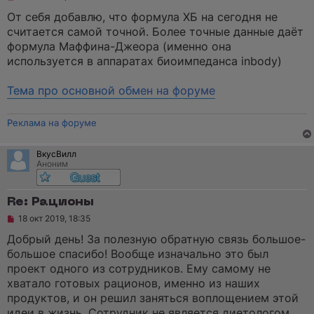
е
п
От себя добавлю, что формула ХБ на сегодня не
р
считается самой точной. Более точные данные даёт
о
ч
формула Маффина-Джеора (именно она
и
используется в аппаратах биоимпеданса inbody)
т
а
н
Тема про основной обмен на форуме
н
о
е
Реклама на форуме
с
о
о
б
ВкусВилл
щ
Аноним
е
н
и
Re: Рационы
е
Н
18 окт 2019, 18:35
е
п
Добрый день! За полезную обратную связь большое-
р
большое спасибо! Вообще изначально это был
о
ч
проект одного из сотрудников. Ему самому не
и
хватало готовых рационов, именно из наших
т
а
продуктов, и он решил заняться воплощением этой
н
идеи в жизнь. Сотрудник не является диетологом,