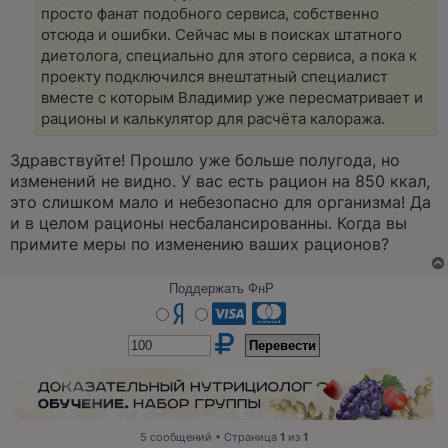
о
просто фанат подобного сервиса, собственно
о
отсюда и ошибки. Сейчас мы в поисках штатного
б
щ
диетолога, специально для этого сервиса, а пока к
е
проекту подключился внештатный специалист
н
и
вместе с которым Владимир уже пересматривает и
е
рационы и калькулятор для расчёта калоража.
Здравствуйте! Прошло уже больше полугода, но
изменений не видно. У вас есть рацион на 850 ккал,
это слишком мало и небезопасно для организма! Да
и в целом рационы несбалансированны. Когда вы
примите меры по изменению ваших рационов?
Поддержать ФнР
5 сообщений • Страница
1
из
1