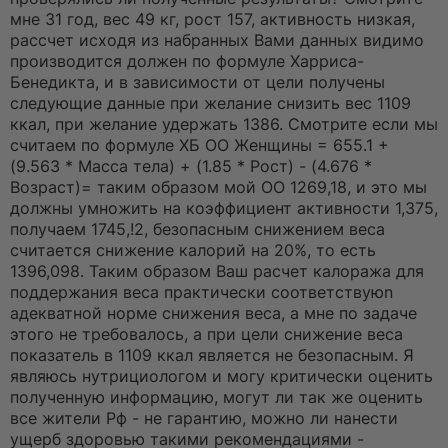
н
о
мне 31 год, вес 49 кг, рост 157, активность низкая,
е
рассчет исходя из набранных Вами данных видимо
с
о
производится должен по формуле Харриса-
о
Бенедикта, и в зависимости от цели получены
б
щ
следующие данные при желание снизить вес 1109
е
ккал, при желание удержать 1386. Смотрите если мы
н
и
считаем по формуле ХБ ОО Женщины = 655.1 +
е
(9.563 * Масса тела) + (1.85 * Рост) - (4.676 *
Возраст)= таким образом мой ОО 1269,18, и это мы
должны умножить на коэффициент активности 1,375,
получаем 1745,!2, безопасным снижением веса
считается снижение калорий на 20%, то есть
1396,098. Таким образом Ваш расчет калоража для
поддержания веса практически соответствуюn
адекватной норме снижения веса, а мне по задаче
этого не требовалось, а при цели снижение веса
показатель в 1109 ккал является не безопасным. Я
являюсь нутрициологом и могу критически оценить
полученную информацию, могут ли так же оценить
все жители Рф - не гарантию, можно ли нанести
ущерб здоровью такими рекомендациями -