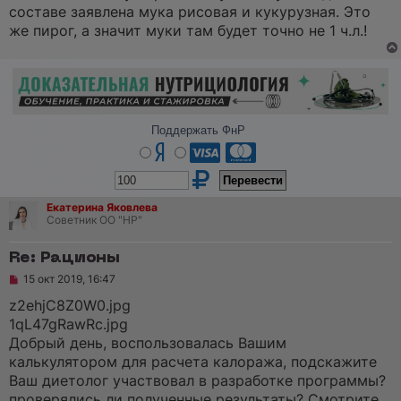
а
составе заявлена мука рисовая и кукурузная. Это
н
же пирог, а значит муки там будет точно не 1 ч.л.!
н
о
е
с
о
о
б
щ
Поддержать ФнР
е
н
и
е
Екатерина Яковлева
Советник ОО "НР"
Re: Рационы
Н
15 окт 2019, 16:47
е
п
z2ehjC8Z0W0.jpg
р
1qL47gRawRc.jpg
о
ч
Добрый день, воспользовалась Вашим
и
калькулятором для расчета калоража, подскажите
т
а
Ваш диетолог участвовал в разработке программы?
н
проверялись ли полученные результаты? Смотрите