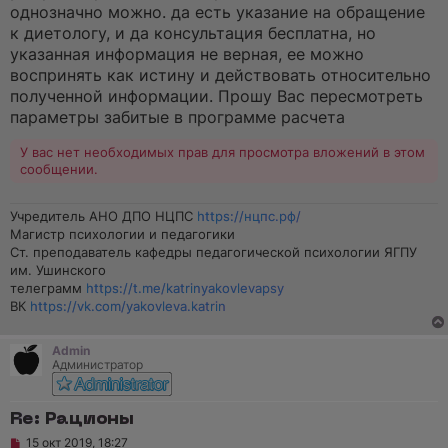
однозначно можно. да есть указание на обращение
к диетологу, и да консультация бесплатна, но
указанная информация не верная, ее можно
воспринять как истину и действовать относительно
полученной информации. Прошу Вас пересмотреть
параметры забитые в программе расчета
У вас нет необходимых прав для просмотра вложений в этом
сообщении.
Учредитель АНО ДПО НЦПС
https://нцпс.рф/
Магистр психологии и педагогики
Ст. преподаватель кафедры педагогической психологии ЯГПУ
им. Ушинского
телеграмм
https://t.me/katrinyakovlevapsy
ВК
https://vk.com/yakovleva.katrin
Admin
Администратор
Re: Рационы
Н
15 окт 2019, 18:27