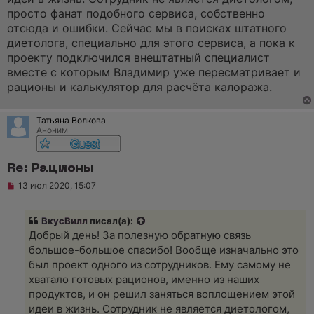
н
о
просто фанат подобного сервиса, собственно
е
отсюда и ошибки. Сейчас мы в поисках штатного
с
о
диетолога, специально для этого сервиса, а пока к
о
проекту подключился внештатный специалист
б
щ
вместе с которым Владимир уже пересматривает и
е
рационы и калькулятор для расчёта калоража.
н
и
е
Татьяна Волкова
Аноним
Re: Рационы
Н
13 июл 2020, 15:07
е
п
р
ВкусВилл
писал(а):
о
ч
Добрый день! За полезную обратную связь
и
большое-большое спасибо! Вообще изначально это
т
а
был проект одного из сотрудников. Ему самому не
н
хватало готовых рационов, именно из наших
н
о
продуктов, и он решил заняться воплощением этой
е
идеи в жизнь. Сотрудник не является диетологом,
с