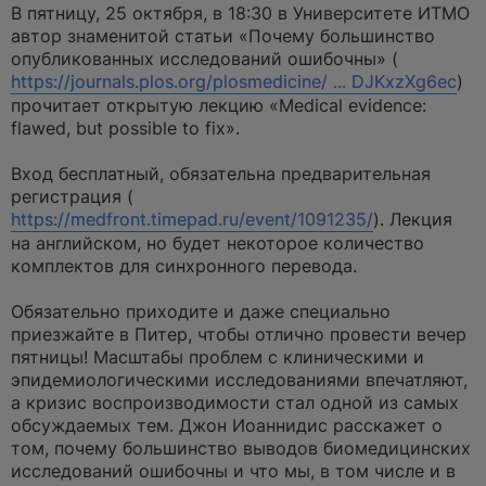
а
В пятницу, 25 октября, в 18:30 в Университете ИТМО
н
автор знаменитой статьи «Почему большинство
н
о
опубликованных исследований ошибочны» (
е
https://journals.plos.org/plosmedicine/ ... DJKxzXg6ec
)
с
о
прочитает открытую лекцию «Medical evidence:
о
flawed, but possible to fix».
б
щ
е
Вход бесплатный, обязательна предварительная
н
и
регистрация (
е
https://medfront.timepad.ru/event/1091235/
). Лекция
на английском, но будет некоторое количество
комплектов для синхронного перевода.
Обязательно приходите и даже специально
приезжайте в Питер, чтобы отлично провести вечер
пятницы! Масштабы проблем с клиническими и
эпидемиологическими исследованиями впечатляют,
а кризис воспроизводимости стал одной из самых
обсуждаемых тем. Джон Иоаннидис расскажет о
том, почему большинство выводов биомедицинских
исследований ошибочны и что мы, в том числе и в