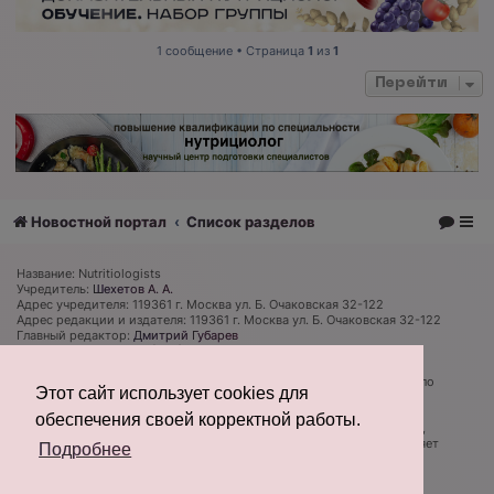
1 сообщение • Страница
1
из
1
Перейти
Новостной портал
Список разделов
Название: Nutritiologists
Учредитель:
Шехетов А. А.
Адрес учредителя: 119361 г. Москва ул. Б. Очаковская 32-122
Адрес редакции и издателя: 119361 г. Москва ул. Б. Очаковская 32-122
Главный редактор:
Дмитрий Губарев
Телефон редакции: +7 (926) 319 81 27
Электронная почта: admin@nutritiologists.ru
Cвидетельство
ЭЛ № ФС 77 - 79120
выдано Федеральной службой по
Этот сайт использует cookies для
надзору в сфере связи, информационных технологий и массовых
коммуникаций (Роскомнадзор) 08 сентября 2020 г.
обеспечения своей корректной работы.
Редакция не несет ответственности за достоверность информации,
содержащейся в рекламных объявлениях. Редакция не предоставляет
Подробнее
справочной информации.
Информация об ограничениях
Создано на основе
phpBB
® Forum Software © phpBB Limited