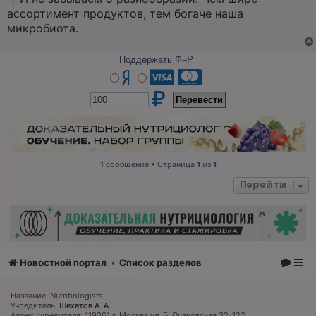
ассортимент продуктов, тем богаче наша
микробиота.
Поддержать ФнР
1 сообщение • Страница
1
из
1
Перейти
Новостной портал
Список разделов
Название: Nutritiologists
Учредитель:
Шехетов А. А.
Адрес учредителя: 119361 г. Москва ул. Б. Очаковская 32-122