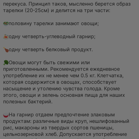
а
перекуса. Принцип таков, мысленно берется образ
н
тарелки (20-25см) и делится на три части:
н
о
⠀
е
половину тарелки занимают овощи;
с
о
⠀
о
одну четверть-углеводный гарнир;
б
щ
⠀
е
одну четверть белковый продукт.
н
и
⠀
е
Овощи могут быть свежими или
приготовленными. Рекомендуется ежедневное
употребление их не менее чем 0.5 кг. Клетчатка,
которая содержится в овощах, способствует
насыщение и утолению чувства голода. Кроме
этого, овощи и зелень основная пища для наших
полезных бактерий.
⠀
На гарнир отдаем предпочтение злаковым
продуктам: различные виды круп, нешлифованный
рис, макароны из твердых сортов пшеницы,
цельнозерновой хлеб. Допускается употребление