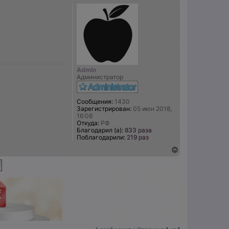
р
н
у
т
ь
с
я
к
н
Admin
а
Администратор
ч
а
л
Сообщения:
1430
у
Зарегистрирован:
05 июн 2018,
16:08
Откуда:
РФ
Благодарил (а):
833 раза
Поблагодарили:
219 раз
В
е
р
н
у
т
ь
с
я
к
н