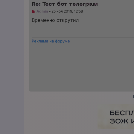
и
Re: Тест бот телеграм
е
Н
Admin
»
25 ноя 2019, 12:58
е
п
Временно открутил
р
о
ч
и
т
Реклама на форуме
а
н
н
о
е
с
о
о
б
щ
е
н
и
е