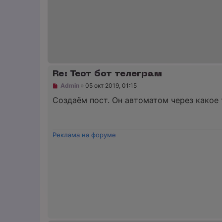
ч
и
т
а
н
н
о
е
с
о
Re: Тест бот телеграм
о
б
Н
Admin
»
05 окт 2019, 01:15
щ
е
е
п
Создаём пост. Он автоматом через какое 
н
р
и
о
е
ч
и
т
Реклама на форуме
а
н
н
о
е
с
о
о
б
щ
е
н