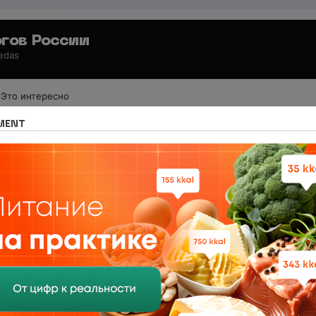
гов России
 edas
Это интересно
 для потребителей
Общение с администрацией
MENT
ет сидеть в группе, если всех заколебёт перекину на к