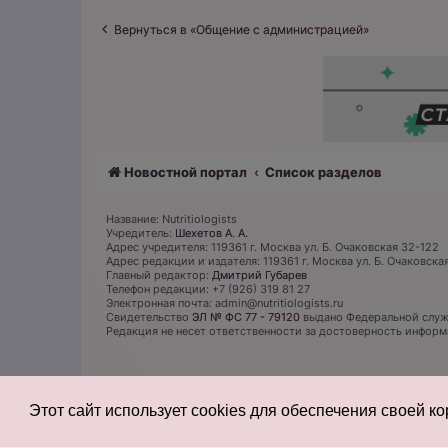
Вернуться в «Общение с администрацией»
Новостной портал
Список разделов
Название: Nutritiologists
Учредитель:
Шехетов А. А.
Адрес учредителя: 119361 г. Москва ул. Б. Очаковская 32-122
Адрес редакции и издателя: 119361 г. Москва ул. Б. Очаковска
Главный редактор:
Дмитрий Губарев
Телефон редакции: +7 (926) 319 81 27
Электронная почта: admin@nutritiologists.ru
Cвидетельство
ЭЛ № ФС 77 - 79120
выдано Федеральной служб
Редакция не несет ответственности за достоверность инфор
Этот сайт использует cookies для обеспечения своей к