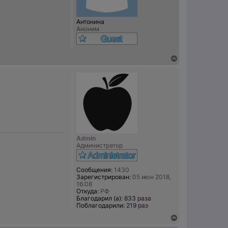
Антонина
Аноним
В
е
р
н
у
т
ь
с
я
к
н
Admin
а
Администратор
ч
а
л
Сообщения:
1430
у
Зарегистрирован:
05 июн 2018,
16:08
Откуда:
РФ
Благодарил (а):
833 раза
Поблагодарили:
219 раз
В
е