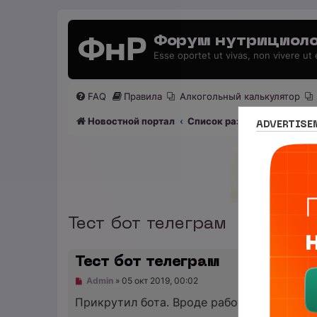
Форум нутрициоло
Esse oportet ut vivas, non vivere ut
FAQ
Правила
Алкогольный калькулятор
Новостной портал
Список разделов
Раздел
ADVERTISE
Тест бот телеграм
Тест бот телеграм
Н
Admin
»
05 окт 2019, 00:02
е
п
Прикрутил бота. Вроде работает. Пока буд
р