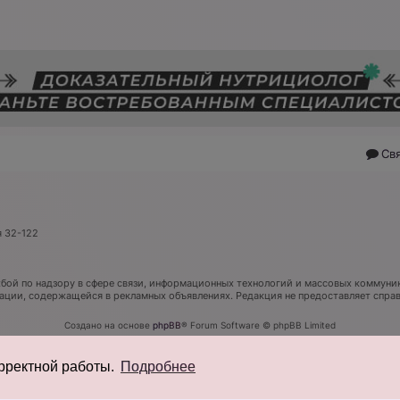
Св
я 32-122
ой по надзору в сфере связи, информационных технологий и массовых коммуник
мации, содержащейся в рекламных объявлениях. Редакция не предоставляет спр
Создано на основе
phpBB
® Forum Software © phpBB Limited
Русская поддержка phpBB
Конфиденциальность
|
Правила
орректной работы.
Подробнее