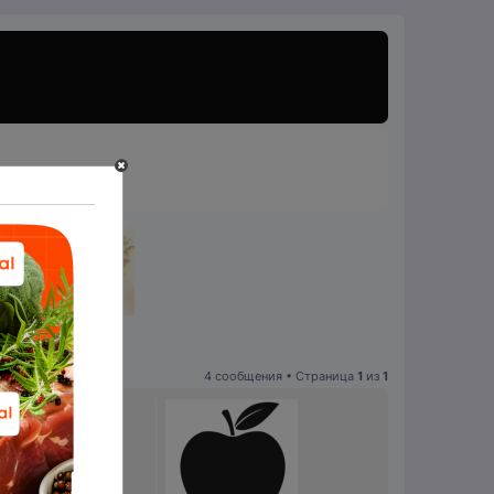
4 сообщения • Страница
1
из
1
анал.