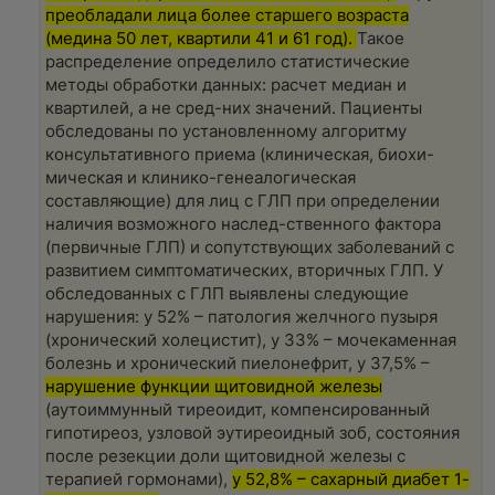
н
преобладали лица более старшего возраста
и
(медина 50 лет, квартили 41 и 61 год).
Такое
е
распределение определило статистические
методы обработки данных: расчет медиан и
квартилей, а не сред-них значений. Пациенты
обследованы по установленному алгоритму
консультативного приема (клиническая, биохи-
мическая и клинико-генеалогическая
составляющие) для лиц с ГЛП при определении
наличия возможного наслед-ственного фактора
(первичные ГЛП) и сопутствующих заболеваний с
развитием симптоматических, вторичных ГЛП. У
обследованных с ГЛП выявлены следующие
нарушения: у 52% – патология желчного пузыря
(хронический холецистит), у 33% – мочекаменная
болезнь и хронический пиелонефрит, у 37,5% –
нарушение функции щитовидной железы
(аутоиммунный тиреоидит, компенсированный
гипотиреоз, узловой эутиреоидный зоб, состояния
после резекции доли щитовидной железы с
терапией гормонами),
у 52,8% – сахарный диабет 1-