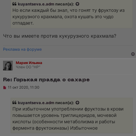
kuyantseva.e.adm
писал(а):
Но если каждый бы знал, что гонят ту фруктозу из
кукурузного крахмала, охота кушать это чудо
отпадает.
Что вы имеете против кукурузного крахмала?
Реклама на форуме
Мария Ильина
Член ОО "НР"
Re: Горькая правда о сахаре
Н
11 окт 2020, 11:30
е
п
р
kuyantseva.e.adm
писал(а):
о
ч
При избыточном употреблении фруктозы в крови
и
повышается уровень триглицеридов, мочевой
т
а
кислоты (особенности метаболизма и работы
н
фермента фруктокиназы) Избыточное
н
о