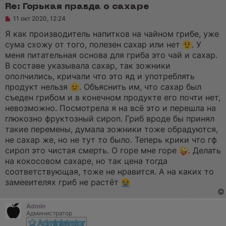
Re: Горькая правда о сахаре
Н
11 окт 2020, 12:24
е
п
Я как производитель напитков на чайном грибе, уже
р
сума схожу от того, полезен сахар или нет
. У
о
ч
меня питательная основа для гриба это чай и сахар.
и
В составе указывала сахар, так зожники
т
а
ополчились, кричали что это яд и употреблять
н
продукт нельзя
. Объяснить им, что сахар был
н
о
съеден грибом и в конечном продукте его почти нет,
е
невозможно. Посмотрела я на всё это и перешла на
с
о
глюкозно фруктозный сироп. Гриб вроде бы принял
о
такие перемены, думала зожники тоже обрадуются,
б
щ
не сахар же, но не тут то было. Теперь крики что гф
е
сироп это чистая смерть. О горе мне горе
. Делать
н
и
на кокосовом сахаре, но так цена тогда
е
соответствующая, тоже не нравится. А на каких то
замееителях гриб не растёт
Admin
Администратор