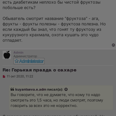
есть диабетикам неплохо бы чистой фруктозы
побольше есть?
Обыватель смотрит название "фруктоза" - ага,
фрукты - фрукты полезны - фруктоза полезна. Но
если каждый бы знал, что гонят ту фруктозу из
кукурузного крахмала, охота кушать это чудо
отпадает.
Admin
Администратор
Re: Горькая правда о сахаре
Н
11 окт 2020, 11:22
е
п
р
kuyantseva.e.adm
писал(а):
о
ч
Вы говорите, что не думаете, что кому то надо
и
смотреть это 1,5 часа, но люди смотрят, поэтому
т
а
говорить за всех это не корректно.
н
н
о