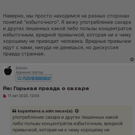
а
н
н
о
Наверно, мы просто находимся на разных сторонах
е
понятий "избыточного". Я вижу употребление сахара
с
о
и других лишенных какой либо пользы концентратов
о
избыточным, вредной привычкой, которая ни к чему
б
щ
хорошему не приводит человека. Вредные привычки
е
идут с нами, никуда не денешься, но дискуссия
н
и
правда странная.
е
Admin
Администратор
Re: Горькая правда о сахаре
Н
11 окт 2020, 12:05
е
п
р
kuyantseva.e.adm
писал(а):
о
ч
употребление сахара и других лишенных какой
и
либо пользы концентратов избыточным, вредной
т
а
привычкой, которая ни к чему хорошему не
н