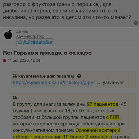
е
разговор о фруктозе (речь о порошке), для
н
и
диабетиков хорош, своей независимостью от
е
инсулина, но разве это в целом это что-то меняет?
Admin
Администратор
Re: Горькая правда о сахаре
Н
11 окт 2020, 12:24
е
п
р
kuyantseva.e.adm
писал(а):
о
ч
https://cyberleninka.ru/article/n/giper
... iya/viewer
и
т
а
н
н
В группу для анализа включены
97 пациентов
(45
о
мужчин) в возрасте от 18 до 70 лет, которых
е
с
отобрали из большой группы пациентов
с ГЛП
,
о
которые ежедневно проходят обследование при
о
б
консуль-тативном приеме.
Основной критерий
щ
отбора – содержание ТГ более 2 ммоль/л;
в группе
е