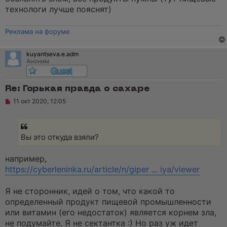
технологи лучше пояснят)
Реклама на форуме
kuyantseva.e.adm
Аноним
Re: Горькая правда о сахаре
Н
11 окт 2020, 12:05
е
п
р
о
ч
Вы это откуда взяли?
и
т
а
например,
н
https://cyberleninka.ru/article/n/giper ... iya/viewer
н
о
е
Я не сторонник, идей о том, что какой то
с
о
определенный продукт пищевой промышленности
о
или витамин (его недостаток) является корнем зла,
б
щ
не подумайте. Я не сектантка :) Но раз уж идет