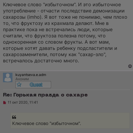
е
Ключевое слово "избыточном". И это избыточное
с
о
употребление - отчасти последствие демонизации
о
сахарозы (imho). Я вот тоже не понимаю, чем плохо
б
щ
то, что фруктозу из крахмала делают. Мне в
е
практике пока не встречались люди, которые
н
и
считали, что фруктоза полезна потому, что
е
однокоренная со словом фрукты. А вот мам,
которые хотят давать ребенку подсластители и
сахарозаменители, потому как "сахар-зло",
встречалось достаточно много.
kuyantseva.e.adm
Аноним
Re: Горькая правда о сахаре
Н
11 окт 2020, 11:41
е
п
р
о
ч
Ключевое слово "избыточном".
и
т