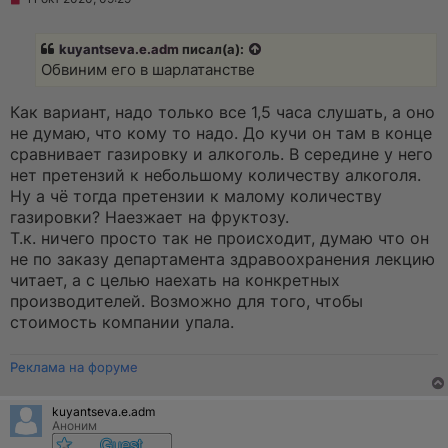
е
п
р
kuyantseva.e.adm
писал(а):
о
ч
Обвиним его в шарлатанстве
и
т
а
Как вариант, надо только все 1,5 часа слушать, а оно
н
не думаю, что кому то надо. До кучи он там в конце
н
о
сравнивает газировку и алкоголь. В середине у него
е
нет претензий к небольшому количеству алкоголя.
с
о
Ну а чё тогда претензии к малому количеству
о
газировки? Наезжает на фруктозу.
б
щ
Т.к. ничего просто так не происходит, думаю что он
е
не по заказу департамента здравоохранения лекцию
н
и
читает, а с целью наехать на конкретных
е
производителей. Возможно для того, чтобы
стоимость компании упала.
Реклама на форуме
kuyantseva.e.adm
Аноним