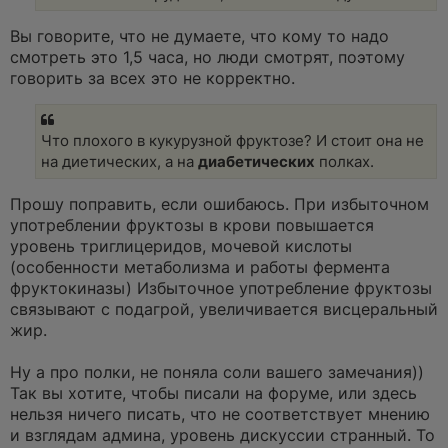
и
т
а
Вы говорите, что не думаете, что кому то надо
н
смотреть это 1,5 часа, но люди смотрят, поэтому
н
о
говорить за всех это не корректно.
е
с
о
о
Что плохого в кукурузной фруктозе? И стоит она не
б
щ
на диетических, а на
диабетических
полках.
е
н
и
Прошу поправить, если ошибаюсь. При избыточном
е
употреблении фруктозы в крови повышается
уровень триглицеридов, мочевой кислоты
(особенности метаболизма и работы фермента
фруктокиназы) Избыточное употребление фруктозы
связывают с подагрой, увеличивается висцеральный
жир.
Ну а про полки, не поняла соли вашего замечания))
Так вы хотите, чтобы писали на форуме, или здесь
нельзя ничего писать, что не соответствует мнению
и взглядам админа, уровень дискуссии странный. То