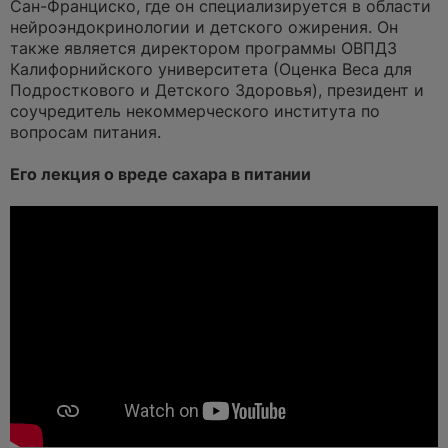
Сан-Франциско, где он специализируется в области
т
а
нейроэндокринологии и детского ожирения. Он
н
также является директором программы ОВПДЗ
н
о
Калифорнийского университета (Оценка Веса для
е
Подросткового и Детского Здоровья), президент и
с
о
соучредитель некоммерческого института по
о
вопросам питания.
б
щ
е
Его лекция о вреде сахара в питании
н
и
е