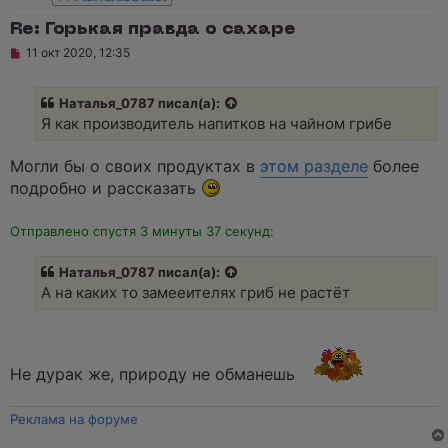
Re: Горькая правда о сахаре
Н
11 окт 2020, 12:35
е
п
р
Наталья_0787
писал(а):
о
ч
Я как производитель напитков на чайном грибе
и
т
а
Могли бы о своих продуктах в
этом разделе
более
н
подробно и рассказать
н
о
е
Отправлено спустя 3 минуты 37 секунд:
с
о
о
Наталья_0787
писал(а):
б
щ
А на каких то замееителях гриб не растёт
е
н
и
е
Не дурак же, природу не обманешь
Реклама на форуме