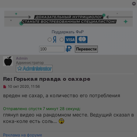
Поддержать ФнР
Admin
Администратор
Re: Горькая правда о сахаре
Н
10 окт 2020, 11:56
е
п
вреден не сахар, а количество его потребления
р
о
ч
Отправлено спустя 7 минут 28 секунд:
и
глянул видео на рандомном месте. Ведущий сказал в
т
а
кока-коле есть соль...
н
н
о
Реклама на форуме