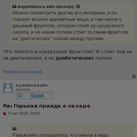
kuyantseva.e.adm
писал(а):
Можно посмотреть другие его интервью, и он
говорит вполне адекватные вещи, в том числе о
дешевой фруктозе, которую гонят из кукурузного
сиропа, и на наших полках стоит та самая фруктоза
на "диетических" полках между прочим.
Что плохого в кукурузной фруктозе? И стоит она не
на диетических, а на
диабетических
полках.
Реклама на форуме
kuyantseva.e.adm
Аноним
Re: Горькая правда о сахаре
Н
11 окт 2020, 10:55
е
п
р
о
ч
Разъяснить потрудитесь, что имели в виду.