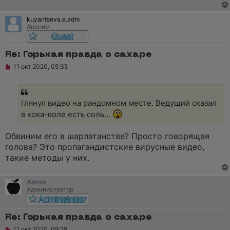
е
с
о
kuyantseva.e.adm
о
Аноним
б
щ
е
н
Re: Горькая правда о сахаре
и
е
Н
11 окт 2020, 05:35
е
п
р
о
ч
глянул видео на рандомном месте. Ведущий сказал
и
в кока-коле есть соль...
т
а
н
Обвиним его в шарлатанстве? Просто говорящая
н
о
голова? Это пропагандистские вирусные видео,
е
такие методы у них.
с
о
о
б
Admin
щ
Администратор
е
н
и
Re: Горькая правда о сахаре
е
Н
11 окт 2020, 09:29