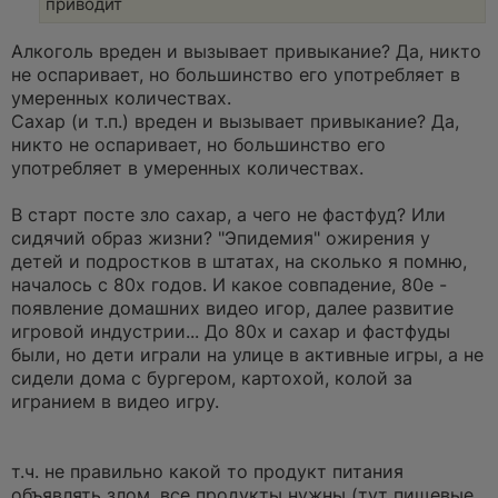
приводит
н
о
е
Алкоголь вреден и вызывает привыкание? Да, никто
с
о
не оспаривает, но большинство его употребляет в
о
умеренных количествах.
б
щ
Сахар (и т.п.) вреден и вызывает привыкание? Да,
е
никто не оспаривает, но большинство его
н
и
употребляет в умеренных количествах.
е
В старт посте зло сахар, а чего не фастфуд? Или
сидячий образ жизни? "Эпидемия" ожирения у
детей и подростков в штатах, на сколько я помню,
началось с 80х годов. И какое совпадение, 80е -
появление домашних видео игор, далее развитие
игровой индустрии... До 80х и сахар и фастфуды
были, но дети играли на улице в активные игры, а не
сидели дома с бургером, картохой, колой за
игранием в видео игру.
т.ч. не правильно какой то продукт питания
объявлять злом, все продукты нужны (тут пищевые