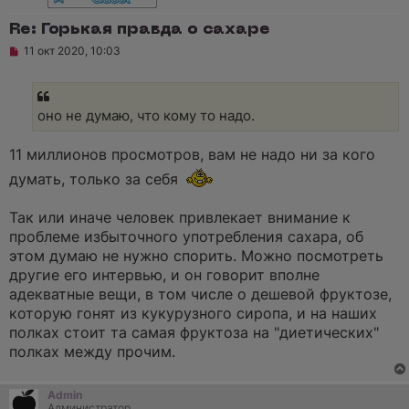
Re: Горькая правда о сахаре
Н
11 окт 2020, 10:03
е
п
р
о
ч
оно не думаю, что кому то надо.
и
т
а
11 миллионов просмотров, вам не надо ни за кого
н
думать, только за себя
н
о
е
Так или иначе человек привлекает внимание к
с
о
проблеме избыточного употребления сахара, об
о
этом думаю не нужно спорить. Можно посмотреть
б
щ
другие его интервью, и он говорит вполне
е
адекватные вещи, в том числе о дешевой фруктозе,
н
и
которую гонят из кукурузного сиропа, и на наших
е
полках стоит та самая фруктоза на "диетических"
полках между прочим.
Admin
Администратор