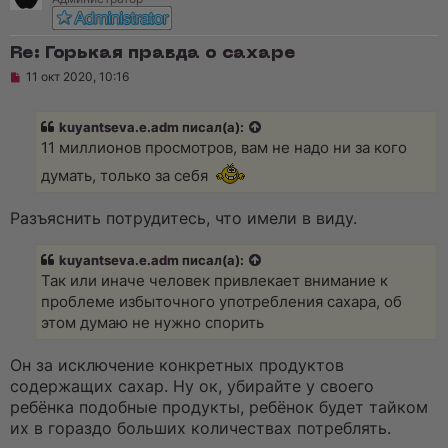
Re: Горькая правда о сахаре
Н
11 окт 2020, 10:16
е
п
р
kuyantseva.e.adm
писал(а):
о
ч
11 миллионов просмотров, вам не надо ни за кого
и
т
думать, только за себя
а
н
н
Разъяснить потрудитесь, что имели в виду.
о
е
с
kuyantseva.e.adm
писал(а):
о
Так или иначе человек привлекает внимание к
о
б
проблеме избыточного употребления сахара, об
щ
этом думаю не нужно спорить
е
н
и
Он за исключение конкретных продуктов
е
содержащих сахар. Ну ок, убирайте у своего
ребёнка подобные продукты, ребёнок будет тайком
их в гораздо больших количествах потреблять.