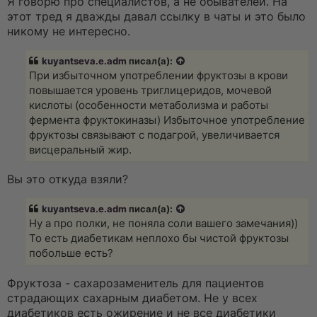
Я говорю про специалистов, а не обывателей. На
е
этот тред я дважды давал ссылку в чаты и это было
с
о
никому не интересно.
о
б
щ
kuyantseva.e.adm
писал(а):
е
При избыточном употреблении фруктозы в крови
н
и
повышается уровень триглицеридов, мочевой
е
кислоты (особенности метаболизма и работы
фермента фруктокиназы) Избыточное употребление
фруктозы связывают с подагрой, увеличивается
висцеральный жир.
Вы это откуда взяли?
kuyantseva.e.adm
писал(а):
Ну а про полки, не поняла соли вашего замечания))
То есть диабетикам неплохо бы чистой фруктозы
побольше есть?
Фруктоза - сахарозаменитель для пациентов
страдающих сахарным диабетом. Не у всех
диабетиков есть ожирение и не все диабетики