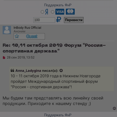
Поддержать ФнР
InBody Rus Official
Аноним
Re: 10,11 октября 2019 Форум "Россия-
спортивная держава"
Н
28 сен 2019, 13:52
е
п
р
Anna_Ladygina
писал(а):
о
ч
10 - 11 октября 2019 года в Нижнем Новгороде
и
пройдет Международный спортивный форум
т
а
"Россия - спортивная держава"!
н
н
о
Мы будем там представлять всю линейку своей
е
продукции. Приходите к нашему стенду ;)
с
о
о
Поддержать ФнР
б