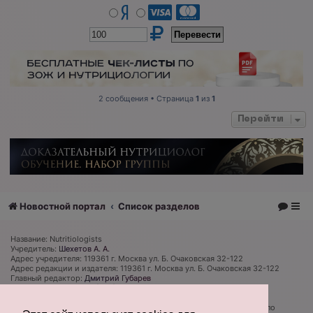
щ
е
н
и
е
2 сообщения • Страница
1
из
1
Перейти
Новостной портал
Список разделов
Название: Nutritiologists
Учредитель:
Шехетов А. А.
Адрес учредителя: 119361 г. Москва ул. Б. Очаковская 32-122
Адрес редакции и издателя: 119361 г. Москва ул. Б. Очаковская 32-122
Главный редактор:
Дмитрий Губарев
Телефон редакции: +7 (926) 319 81 27
Электронная почта: admin@nutritiologists.ru
Cвидетельство
ЭЛ № ФС 77 - 79120
выдано Федеральной службой по