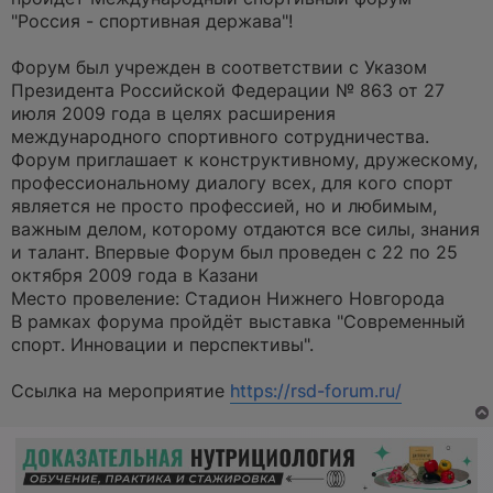
о
ч
"Россия - спортивная держава"!
и
т
а
Форум был учрежден в соответствии с Указом
н
Президента Российской Федерации № 863 от 27
н
о
июля 2009 года в целях расширения
е
международного спортивного сотрудничества.
с
о
Форум приглашает к конструктивному, дружескому,
о
профессиональному диалогу всех, для кого спорт
б
щ
является не просто профессией, но и любимым,
е
важным делом, которому отдаются все силы, знания
н
и
и талант. Впервые Форум был проведен с 22 по 25
е
октября 2009 года в Казани
Место провеление: Стадион Нижнего Новгорода
В рамках форума пройдёт выставка "Современный
спорт. Инновации и перспективы".
Ссылка на мероприятие
https://rsd-forum.ru/