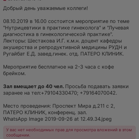
е
п
Добрый день уважаемые коллеги!
р
о
ч
08.10.2019 в 16.00 состоится мероприятие по теме
и
"Нутрицевтики в практике гинеколога" и "Лучевая
т
а
диагностика в гинекологической практике".
н
Лекторы: Шестакова И.Г. к.м.н. доцент кафедры
н
о
акушерства и репродуктивной медицины РУДН и
е
Ругайбат Е.Д. завед.гинек. отд. ПАТЕРО КЛИНИК.
с
о
о
Мероприятие бесплатное на 2-3 часа с кофе
б
щ
брейком.
е
н
и
Зал вмещает до 40 чел.
Просьба подавать заявки
е
заранее на тел:+79104330470; +79164070042.
Место проведения: Проспект Мира д.211 с 2,
ПАТЕРО КЛИНИК, конференц. зал.
WhatsApp Image 2019-09-26 at 12.49.34.jpeg
У вас нет необходимых прав для просмотра вложений в этом
сообщении.