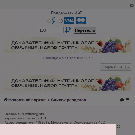
Поддержать ФнР
1 сообщение • Страница
1
из
1
Перейти
Новостной портал
Список разделов
Название: Nutritiologists
Учредитель:
Шехетов А. А.
Адрес учредителя: 119361 г. Москва ул. Б. Очаковская 32-122
Адрес редакции и издателя: 119361 г. Москва ул. Б. Очаковская 32-122
Главный редактор:
Дмитрий Губарев