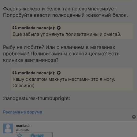
т
а
Фасоль железо и белок так не скомпенсирует.
н
Попробуйте ввести полноценный животный белок.
н
о
е
mariiada
писал(а):
с
о
Еще забыла упомянуть поливитамины и омега3.
о
б
щ
Рыбу не любите? Или с наличием в магазинах
е
проблема? Поливитамины с какой целью? Есть
н
и
клиника авитаминоза?
е
mariiada
писал(а):
Кашу с салатом махнуть местами- это я могу.
Спасибо:)
:handgestures-thumbupright:
Реклама на форуме
mariiada
Аноним