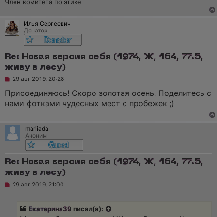
т
Член комитета по этике
а
н
н
Илья Сергеевич
о
Донатор
е
с
о
о
Re: Новая версия себя (1974, Ж, 164, 77.5,
б
живу в лесу)
щ
е
Н
29 авг 2019, 20:28
н
е
и
п
Присоединяюсь! Скоро золотая осень! Поделитесь с
е
р
нами фотками чудесных мест с пробежек ;)
о
ч
и
т
mariiada
а
Аноним
н
н
о
е
Re: Новая версия себя (1974, Ж, 164, 77.5,
с
живу в лесу)
о
о
Н
29 авг 2019, 21:00
б
е
щ
п
е
р
н
Екатерина39
писал(а):
о
и