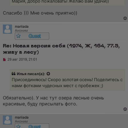
ч
Мария, добро пожаловать! Желаю Вам удачи))
е
и
т
а
Спасибо ))) Мне очень приятно))
н
н
о
mariiada
е
Аноним
с
о
о
б
Re: Новая версия себя (1974, Ж, 164, 77.5,
щ
живу в лесу)
е
н
Н
29 авг 2019, 21:01
и
е
е
п
р
Илья
писал(а):
о
ч
Присоединяюсь! Скоро золотая осень! Поделитесь с
и
нами фотками чудесных мест с пробежек ;)
т
а
н
Обязательно). У нас тут озера лесные очень
н
о
красивые, буду присылать фото.
е
с
о
mariiada
о
Аноним
б
щ