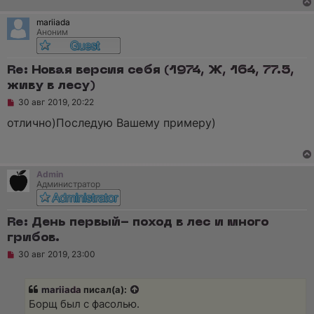
mariiada
Аноним
Re: Новая версия себя (1974, Ж, 164, 77.5,
живу в лесу)
Н
30 авг 2019, 20:22
е
п
отлично)Последую Вашему примеру)
р
о
ч
и
т
Admin
а
Администратор
н
н
о
е
Re: День первый- поход в лес и много
с
грибов.
о
о
Н
30 авг 2019, 23:00
б
е
щ
п
е
р
н
mariiada
писал(а):
о
и
ч
Борщ был с фасолью.
е
и