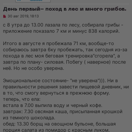
е
н
День первый- поход в лес и много грибов.
и
е
Н
30 авг 2019, 18:13
е
п
с 8 утра до 13.00 лазала по лесу, собирала грибы -
р
приложение показало 7 км и минус 838 калорий.
о
ч
и
Итого в августе я пробежала 71 км, вообще-то
т
а
собираюсь завтра 6ку пробежать, так сегодня из-за
н
похода в лес моя беговая тренировка"сгорела", а
н
о
завтра по плану- силовая. Побегу ( наверное) после
е
неё. Но не особо уверена.
с
о
о
Эмоциональное состояние- "не уверена"))). Ни в
б
щ
правильности решения завести пищевой дневник, ни
е
в то, что смогу вернуться в прежнюю форму.
н
и
теперь, что ела:
е
встала в 7.00 выпила воду и черный кофе.
завтрак: 7.30 овсяная каша, присыпанная крошкой
из темного шоколада.
обед: 13.30 борщ на овощном бульоне, большая
порция салата из помидор с красным луком,