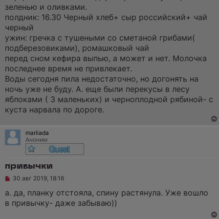
зеленью и оливками.
полдник: 16.30 Черный хлеб+ сыр российский+ чай
черный
ужин: гречка с тушеными со сметаной грибами(
подберезовиками), ромашковый чай
перед сном кефира выпью, а может и нет. Молочка
последнее время не привлекает.
Воды сегодня пила недостаточно, но догонять на
ночь уже не буду. А. еще были перекусы в лесу
яблоками ( 3 маленьких) и черноплодной рябиной- с
куста нарвала по дороге.
mariiada
Аноним
привычки
Н
30 авг 2019, 18:16
е
п
а. да, планку отстояла, спину растянула. Уже вошло
р
в привычку- даже забываю))
о
ч
и