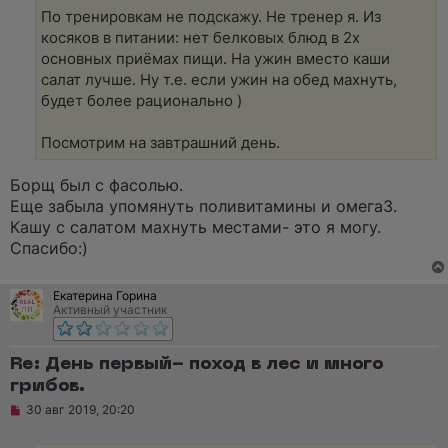
По тренировкам не подскажу. Не тренер я. Из
косяков в питании: нет белковых блюд в 2х
основных приёмах пищи. На ужин вместо каши
салат лучше. Ну т.е. если ужин на обед махнуть,
будет более рационально )
Посмотрим на завтрашний день.
Борщ был с фасолью.
Еще забыла упомянуть поливитамины и омега3.
Кашу с салатом махнуть местами- это я могу.
Спасибо:)
Екатерина Горина
Активный участник
Re: День первый- поход в лес и много
грибов.
Н
30 авг 2019, 20:20
е
п