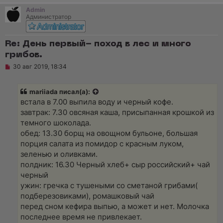
т
Admin
а
Администратор
н
н
о
е
Re: День первый- поход в лес и много
с
грибов.
о
о
Н
30 авг 2019, 18:34
б
е
щ
п
е
р
н
mariiada писал(а):
о
и
ч
встала в 7.00 выпила воду и черный кофе.
е
и
завтрак: 7.30 овсяная каша, присыпанная крошкой из
т
а
темного шоколада.
н
обед: 13.30 борщ на овощном бульоне, большая
н
о
порция салата из помидор с красным луком,
е
зеленью и оливками.
с
о
полдник: 16.30 Черный хлеб+ сыр российский+ чай
о
черный
б
щ
ужин: гречка с тушеными со сметаной грибами(
е
подберезовиками), ромашковый чай
н
и
перед сном кефира выпью, а может и нет. Молочка
е
последнее время не привлекает.