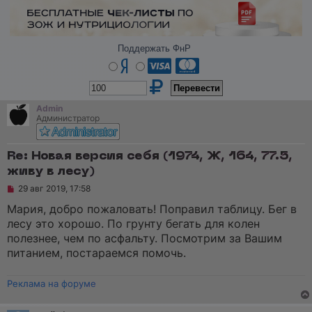
Поддержать ФнР
Admin
Администратор
Re: Новая версия себя (1974, Ж, 164, 77.5,
живу в лесу)
Н
29 авг 2019, 17:58
е
п
Мария, добро пожаловать! Поправил таблицу. Бег в
р
лесу это хорошо. По грунту бегать для колен
о
ч
полезнее, чем по асфальту. Посмотрим за Вашим
и
питанием, постараемся помочь.
т
а
н
Реклама на форуме
н
о
е