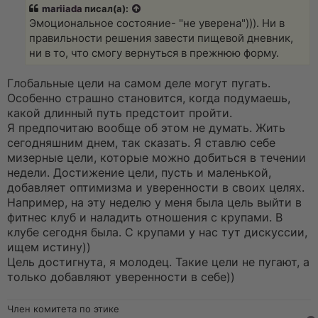
р
mariiada
писал(а):
о
ч
Эмоциональное состояние- "не уверена"))). Ни в
и
правильности решения завести пищевой дневник,
т
а
ни в то, что смогу вернуться в прежнюю форму.
н
н
о
Глобальные цели на самом деле могут пугать.
е
Особенно страшно становится, когда подумаешь,
с
о
какой длинный путь предстоит пройти.
о
Я предпочитаю вообще об этом не думать. Жить
б
щ
сегодняшним днем, так сказать. Я ставлю себе
е
мизерные цели, которые можно добиться в течении
н
и
недели. Достижение цели, пусть и маленькой,
е
добавляет оптимизма и уверенности в своих целях.
Например, на эту неделю у меня была цель выйти в
фитнес клуб и наладить отношения с крупами. В
клубе сегодня была. С крупами у нас тут дискуссии,
ищем истину))
Цель достигнута, я молодец. Такие цели не пугают, а
только добавляют уверенности в себе))
Член комитета по этике