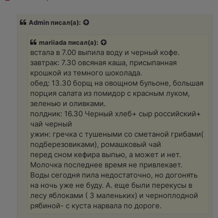
е
п
р
Admin
писал(а):
о
ч
и
mariiada писал(а):
т
а
встала в 7.00 выпила воду и черный кофе.
н
завтрак: 7.30 овсяная каша, присыпанная
н
о
крошкой из темного шоколада.
е
обед: 13.30 борщ на овощном бульоне, большая
с
о
порция салата из помидор с красным луком,
о
зеленью и оливками.
б
щ
полдник: 16.30 Черный хлеб+ сыр российский+
е
чай черный
н
и
ужин: гречка с тушеными со сметаной грибами(
е
подберезовиками), ромашковый чай
перед сном кефира выпью, а может и нет.
Молочка последнее время не привлекает.
Воды сегодня пила недостаточно, но догонять
на ночь уже не буду. А. еще были перекусы в
лесу яблоками ( 3 маленьких) и черноплодной
рябиной- с куста нарвала по дороге.