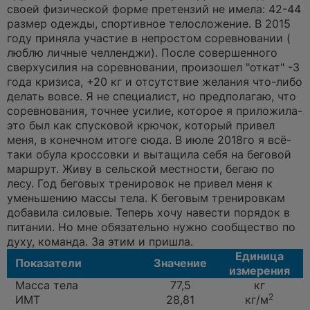
р
своей физической форме претензий не имела: 42-44
о
ч
размер одежды, спортивное телосложение. В 2015
и
году приняла участие в непростом соревновании (
т
а
люблю личные челленджи). После совершенного
н
сверхусилия на соревновании, произошел "откат" -3
н
о
года кризиса, +20 кг и отсутствие желания что-либо
е
делать вовсе. Я не специалист, но предполагаю, что
с
о
соревнования, точнее усилие, которое я приложила-
о
это был как спусковой крючок, который привел
б
щ
меня, в конечном итоге сюда. В июле 2018го я всё-
е
таки обула кроссовки и вытащила себя на беговой
н
и
маршрут. Живу в сельской местности, бегаю по
е
лесу. Год беговых тренировок не привел меня к
уменьшению массы тела. К беговым тренировкам
добавила силовые. Теперь хочу навести порядок в
питании. Но мне обязательно нужно сообщество по
духу, команда. За этим и пришла.
Единица
Показатели
Значение
измерения
Масса тела
77,5
кг
2
ИМТ
28,81
кг/м