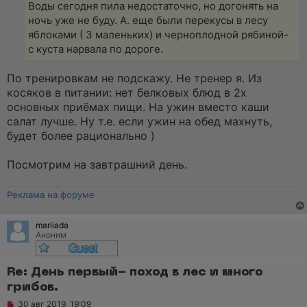
Воды сегодня пила недостаточно, но догонять на
ночь уже не буду. А. еще были перекусы в лесу
яблоками ( 3 маленьких) и черноплодной рябиной-
с куста нарвала по дороге.
По тренировкам не подскажу. Не тренер я. Из
косяков в питании: нет белковых блюд в 2х
основных приёмах пищи. На ужин вместо каши
салат лучше. Ну т.е. если ужин на обед махнуть,
будет более рационально )
Посмотрим на завтрашний день.
Реклама на форуме
mariiada
Аноним
Re: День первый- поход в лес и много
грибов.
Н
30 авг 2019, 19:09