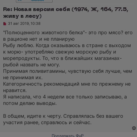
Re: Новая версия себя (1974, Ж, 164, 77.5,
живу в лесу)
Н
31 авг 2019, 10:38
е
п
"Полноценного животного белка"- это про мясо? его
р
в рационе нет и не планирую
о
ч
Рыбу люблю. Когда оказываюсь в стране с выходом
и
к морю- употребляю свежую морскую рыбу и
т
а
морепродукты. То, что в ближайших магазинах-
н
рыбой назвать не могу.
н
о
Принимая поливитамины, чувствую себя лучше, чем
е
не принимая их.
с
о
Категоричность рекомендаций мне по прежнему не
о
нравится.
б
щ
Я написала, что 4 недели все только записываю, а
е
потом делаю выводы.
н
и
е
В общем, идите к черту. Справлялась без вашего
участия ранее, справлюсь и сейчас.
Поддержать ФнР