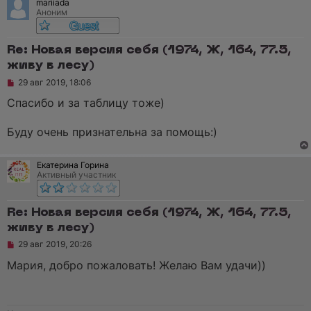
с
mariiada
о
Аноним
о
б
щ
Re: Новая версия себя (1974, Ж, 164, 77.5,
е
н
живу в лесу)
и
е
Н
29 авг 2019, 18:06
е
п
Спасибо и за таблицу тоже)
р
о
ч
Буду очень признательна за помощь:)
и
т
а
Екатерина Горина
н
Активный участник
н
о
е
с
Re: Новая версия себя (1974, Ж, 164, 77.5,
о
о
живу в лесу)
б
Н
29 авг 2019, 20:26
щ
е
е
п
Мария, добро пожаловать! Желаю Вам удачи))
н
р
и
о
е
ч
и