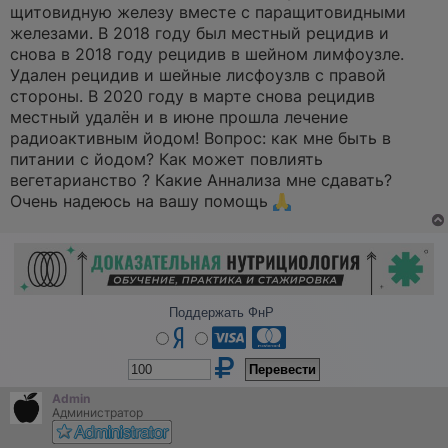
а
щитовидную железу вместе с паращитовидными
н
железами. В 2018 году был местный рецидив и
н
о
снова в 2018 году рецидив в шейном лимфоузле.
е
Удален рецидив и шейные лисфоузлв с правой
с
о
стороны. В 2020 году в марте снова рецидив
о
местный удалён и в июне прошла лечение
б
щ
радиоактивным йодом! Вопрос: как мне быть в
е
питании с йодом? Как может повлиять
н
и
вегетарианство ? Какие Аннализа мне сдавать?
е
Очень надеюсь на вашу помощь
Поддержать ФнР
Admin
Администратор