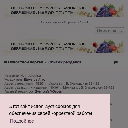
4 сообщения • Страница
1
из
1
Перейти
Новостной портал
Список разделов
Название: Nutritiologists
Учредитель:
Шехетов А. А.
Адрес учредителя: 119361 г. Москва ул. Б. Очаковская 32-122
Адрес редакции и издателя: 119361 г. Москва ул. Б. Очаковская 32-122
Главный редактор:
Дмитрий Губарев
Телефон редакции: +7 (926) 319 81 27
Электронная почта: admin@nutritiologists.ru
Cвидетельство
ЭЛ № ФС 77 - 79120
выдано Федеральной службой по
Этот сайт использует cookies для
надзору в сфере связи, информационных технологий и массовых
коммуникаций (Роскомнадзор) 08 сентября 2020 г.
обеспечения своей корректной работы.
Редакция не несет ответственности за достоверность информации,
содержащейся в рекламных объявлениях. Редакция не предоставляет
Подробнее
справочной информации.
Информация об ограничениях