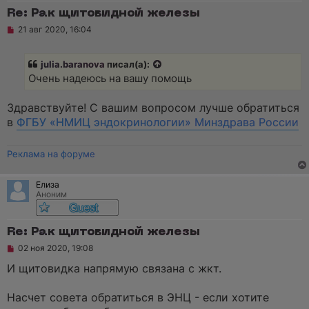
Re: Рак щитовидной железы
Н
21 авг 2020, 16:04
е
п
р
julia.baranova
писал(а):
о
ч
Очень надеюсь на вашу помощь
и
т
а
Здравствуйте! С вашим вопросом лучше обратиться
н
в
ФГБУ «НМИЦ эндокринологии» Минздрава России
н
о
е
Реклама на форуме
с
о
о
б
Елиза
щ
Аноним
е
н
и
Re: Рак щитовидной железы
е
Н
02 ноя 2020, 19:08
е
п
И щитовидка напрямую связана с жкт.
р
о
ч
Насчет совета обратиться в ЭНЦ - если хотите
и