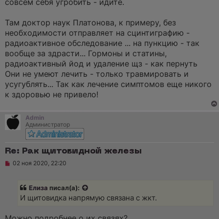
совсем себя угробить - идите.
т
а
н
Там доктор наук Платонова, к примеру, без
н
о
необходимости отправляет на сцинтиграфию -
е
радиоактивное обследование ... на пункцию - так
с
о
вообще за здрасти... Гормоны и статины,
о
радиоактивный йод и удаление щз - как пернуть
б
щ
Они не умеют лечить - только травмировать и
е
усугублять... Так как лечение симптомов еще никого
н
и
к здоровью не привело!
е
Admin
Администратор
Re: Рак щитовидной железы
Н
02 ноя 2020, 22:20
е
п
р
Елиза
писал(а):
о
ч
И щитовидка напрямую связана с жкт.
и
т
а
Можно подробнее о их связях?