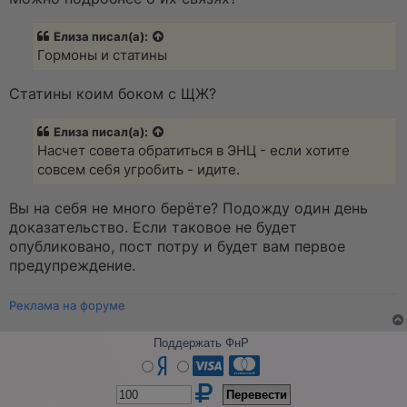
н
н
о
Елиза
писал(а):
е
Гормоны и статины
с
о
о
Статины коим боком с ЩЖ?
б
щ
е
Елиза
писал(а):
н
и
Насчет совета обратиться в ЭНЦ - если хотите
е
совсем себя угробить - идите.
Вы на себя не много берёте? Подожду один день
доказательство. Если таковое не будет
опубликовано, пост потру и будет вам первое
предупреждение.
Реклама на форуме
Поддержать ФнР