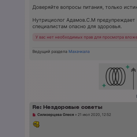
Доверяйте вопросы питания, только ист
Нутрициолог Адамов.С.М предупреждает 
специалистам опасно для здоровья.
У вас нет необходимых прав для просмотра влож
Ведущий раздела
Махачкала
Re: Нездоровые советы
Н
Силизерцева Олеся
»
21 июл 2020, 12:52
е
п
р
о
ч