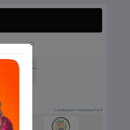
2 сообщения • Страница
1
из
1