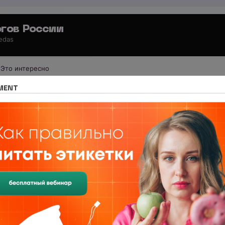
гов России
 edas
Это интересно
иология по регионам
Махачкала
MENT