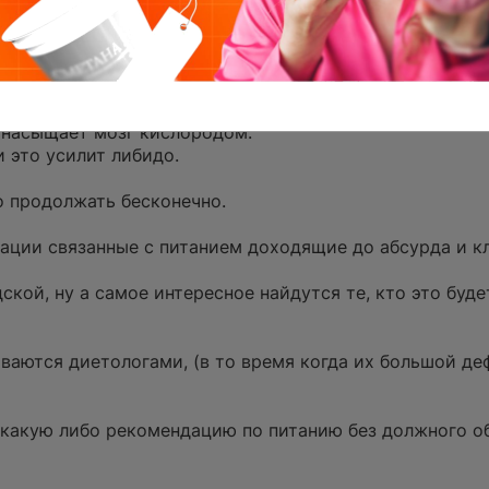
ла натощак, и это укрепит иммунитет!
 и это разгонит ваш метаболизм.
ит пищеварение.
насыщает мозг кислородом.
 это усилит либидо.
о продолжать бесконечно.
ации связанные с питанием доходящие до абсурда и к
ской, ну а самое интересное найдутся те, кто это буд
ываются диетологами, (в то время когда их большой де
 какую либо рекомендацию по питанию без должного о