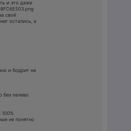
ть и это даже
18FC6E503.png
за своё
нег остались, а
зно и бодрит не
ю без палево
о 100%
рые не понятно