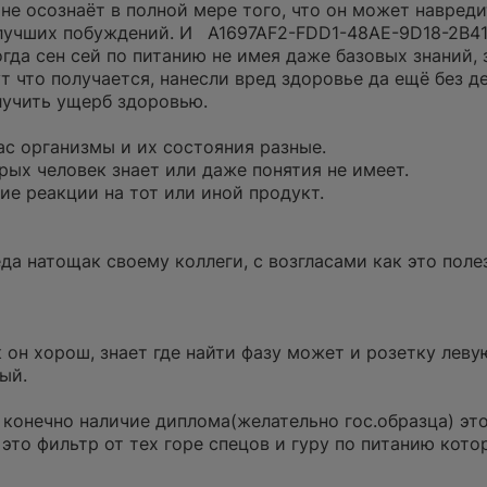
е осознаёт в полной мере того, что он может навреди
илучших побуждений.
И
A1697AF2-FDD1-48AE-9D18-2B4
гда сен сей по питанию не имея даже базовых знаний, 
т что получается, нанесли вред здоровье да ещё без де
лучить ущерб здоровью.
нас организмы и их состояния разные.
рых человек знает или даже понятия не имеет.
е реакции на тот или иной продукт.
а натощак своему коллеги, с возгласами как это поле
 он хорош, знает где найти фазу может и розетку леву
ый.
конечно наличие диплома(желательно гос.образца) эт
это фильтр от тех горе спецов и гуру по питанию кото