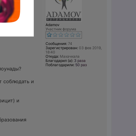
Adamov
Участник форума
Сообщения:
74
Зарегистрирован:
03 фев 2019,
18:40
Откуда:
Махачкала
Благодарил (а):
3 раза
Поблагодарили:
50 раз
лоунады?
ет соблюдать и
фицит) и
бразования