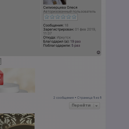
Силизерцева Олеся
Авторизованный пользователь
Сообщения:
18
Зарегистрирован:
01 фев 2019,
11:37
Откуда:
Иркутск
Благодарил (а):
19 раз
Поблагодарили:
5 раз
В
е
р
н
у
т
ь
с
я
к
н
2 сообщения • Страница
1
из
1
а
ч
Перейти
а
л
у