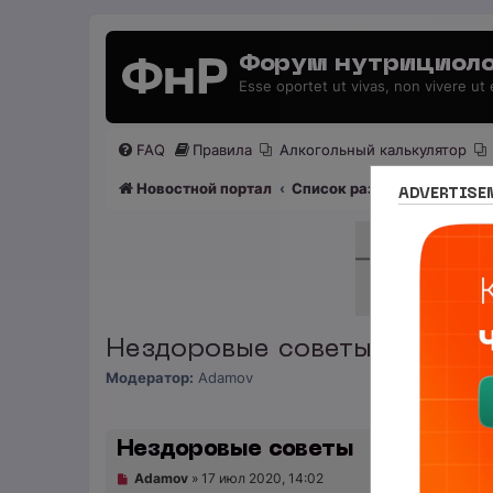
Форум нутрициоло
Esse oportet ut vivas, non vivere ut
FAQ
Правила
Алкогольный калькулятор
Новостной портал
Список разделов
Нутриц
ADVERTISE
Нездоровые советы
Модератор:
Adamov
Нездоровые советы
Н
Adamov
»
17 июл 2020, 14:02
е