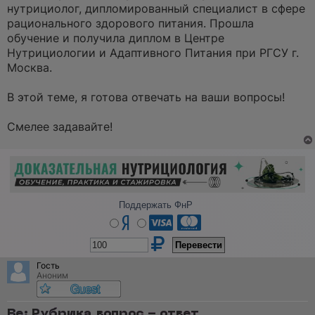
а
нутрициолог, дипломированный специалист в сфере
н
рационального здорового питания. Прошла
н
о
обучение и получила диплом в Центре
е
Нутрициологии и Адаптивного Питания при РГСУ г.
с
о
Москва.
о
б
щ
В этой теме, я готова отвечать на ваши вопросы!
е
н
и
Смелее задавайте!
е
Поддержать ФнР
Гость
Аноним
Re: Рубрика вопрос - ответ