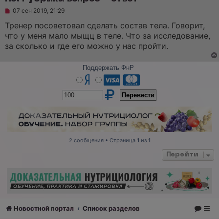
Н
07 сен 2019, 21:29
е
п
Тренер посоветовал сделать состав тела. Говорит,
р
что у меня мало мыщц в теле. Что за исследование,
о
ч
за сколько и где его можно у нас пройти.
и
т
а
Поддержать ФнР
н
н
о
е
с
о
о
б
щ
е
н
2 сообщения • Страница
1
из
1
и
е
Перейти
Новостной портал
Список разделов