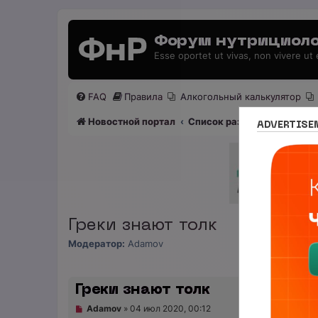
Форум нутрициоло
Esse oportet ut vivas, non vivere ut
FAQ
Правила
Алкогольный калькулятор
Новостной портал
Список разделов
Нутриц
ADVERTISE
Греки знают толк
Модератор:
Adamov
Греки знают толк
Н
Adamov
»
04 июл 2020, 00:12
е