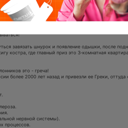
у!
AEF09A50-C8C4-448A-B940-B44
полезны, и каждая по своему.Поскольку каждая каша и
таминов и минералов.
ынке ресторанов быстрого питания множества полуфа
ываться!
уться завязать шнурок и появление одышки, после подн
игу костра, где главный приз это 3‐комнатная квартира
онников это - греча!
сии более 2000 лет назад и привезли ее Греки, оттуда
т.
лероза.
ния.
альной нервной системы).
х процессов.