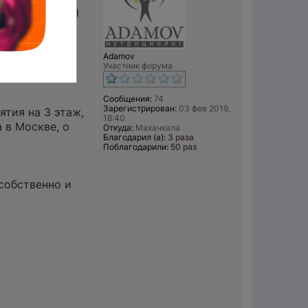
770032F46.png
меет свой
Adamov
Участник форума
брикатов,
Сообщения:
74
Зарегистрирован:
03 фев 2019,
ятия на 3 этаж,
18:40
 в Москве, о
Откуда:
Махачкала
Благодарил (а):
3 раза
Поблагодарили:
50 раз
 собственно и