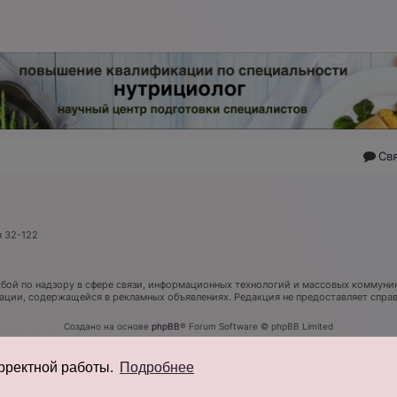
Св
я 32-122
ой по надзору в сфере связи, информационных технологий и массовых коммуник
мации, содержащейся в рекламных объявлениях. Редакция не предоставляет спр
Создано на основе
phpBB
® Forum Software © phpBB Limited
Русская поддержка phpBB
Конфиденциальность
|
Правила
орректной работы.
Подробнее