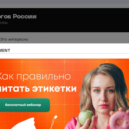
гов России
 edas
Это интересно
иология по регионам
Махачкала
MENT