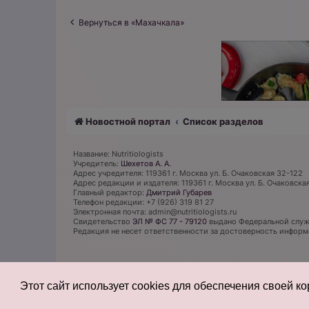
Вернуться в «Махачкала»
Новостной портал
Список разделов
Название: Nutritiologists
Учредитель:
Шехетов А. А.
Адрес учредителя: 119361 г. Москва ул. Б. Очаковская 32-122
Адрес редакции и издателя: 119361 г. Москва ул. Б. Очаковска
Главный редактор:
Дмитрий Губарев
Телефон редакции: +7 (926) 319 81 27
Электронная почта: admin@nutritiologists.ru
Cвидетельство
ЭЛ № ФС 77 - 79120
выдано Федеральной служб
Редакция не несет ответственности за достоверность инфор
Этот сайт использует cookies для обеспечения своей к