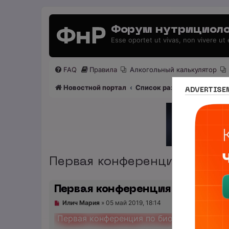
Форум нутрициоло
Esse oportet ut vivas, non vivere ut
FAQ
Правила
Алкогольный калькулятор
Новостной портал
Список разделов
Нутриц
ADVERTISE
Первая конференция в росси
Первая конференция в россии
Н
Илич Мария
»
05 май 2019, 18:14
е
п
Первая конференция по биохакингу в Рос
р