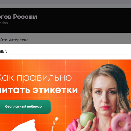
гов России
 edas
Это интересно
иология по регионам
Москва
MENT
и по биохакингу и smart медицине
 по биохакингу и smart медицине
сии!