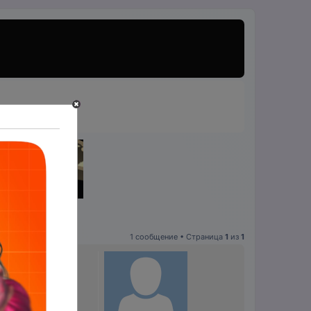
1 сообщение • Страница
1
из
1