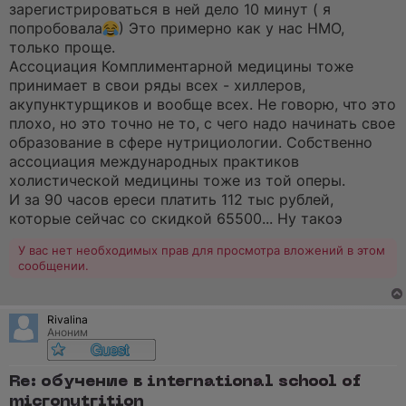
о
зарегистрироваться в ней дело 10 минут ( я
е
попробовала
) Это примерно как у нас НМО,
с
о
только проще.
о
Ассоциация Комплиментарной медицины тоже
б
щ
принимает в свои ряды всех - хиллеров,
е
акупунктурщиков и вообще всех. Не говорю, что это
н
и
плохо, но это точно не то, с чего надо начинать свое
е
образование в сфере нутрициологии. Собственно
ассоциация международных практиков
холистической медицины тоже из той оперы.
И за 90 часов ереси платить 112 тыс рублей,
которые сейчас со скидкой 65500... Ну такоэ
У вас нет необходимых прав для просмотра вложений в этом
сообщении.
Rivalina
Аноним
Re: обучение в international school of
micronutrition