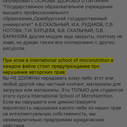
скопирован с ОСНОВЫ ЗДОРОВОГО ПИТАНИЯ
о
ч
"Государственное образовательное учреждение
и
высшего профессионального
т
а
образования,,Оренбургский государственный
н
университет” А.В.СКАЛЬНЫЙ, И.А. РУДАКОВ, С.В.
н
о
НОТОВА, Т.И. БУРЦЕВА, В.В. СКАЛЬНЫЙ, О.В.
е
БАРАНОВА другие модули еще закрыты, поэтому не
с
о
знаю, но думаю также все скопировано с других
о
ресурсов.
б
щ
е
При этом в international school of micronutrition в
н
и
каждом файле стоит предупреждение про
е
нарушение авторских прав:
Вы НЕ ДОЛЖНЫ передавать кому-либо этот или
любой другой наш частный контент, материалы для
загрузки или материалы. Это ТОЛЬКО для студентов
этого курса International School of MicroNutrition.
Если вы нарушаете или демонстрируете
вероятность нарушения какого-либо из наших прав
на интеллектуальную собственность, мы
незамедлительно предпримем юридические
действия.