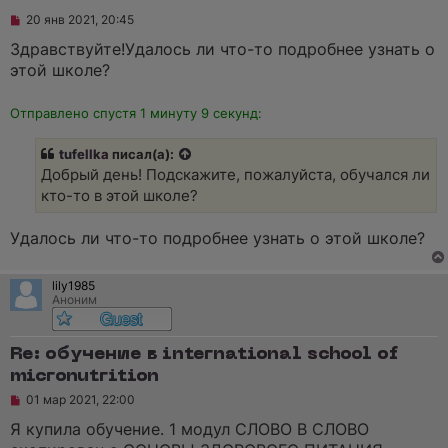
Н
20 янв 2021, 20:45
е
п
Здравствуйте!Удалось ли что-то подробнее узнать о
р
этой школе?
о
ч
и
Отправлено спустя 1 минуту 9 секунд:
т
а
н
tufellka
писал(а):
н
о
Добрый день! Подскажите, пожалуйста, обучался ли
е
кто-то в этой школе?
с
о
о
Удалось ли что-то подробнее узнать о этой школе?
б
щ
е
н
lily1985
и
Аноним
е
Re: обучение в international school of
micronutrition
Н
01 мар 2021, 22:00
е
п
Я купила обучение. 1 модул СЛОВО В СЛОВО
р