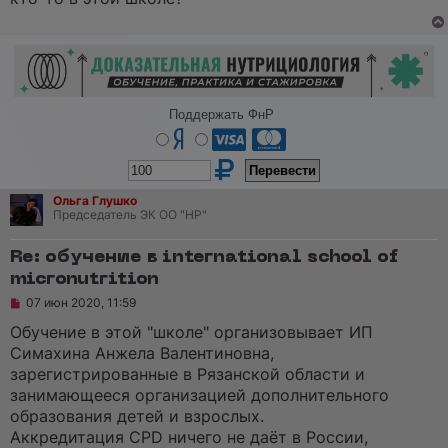
о
ч
и
т
а
н
н
о
Поддержать ФнР
е
с
о
о
б
щ
е
Ольга Глушко
н
Председатель ЭК ОО "НР"
и
е
Re: обучение в international school of
micronutrition
Н
07 июн 2020, 11:59
е
п
Обучение в этой "школе" организовывает ИП
р
Симахина Анжела Валентиновна,
о
ч
зарегистрированные в Рязанской области и
и
занимающееся организацией дополнительного
т
а
образования детей и взрослых.
н
Аккредитация CPD ничего не даёт в России,
н