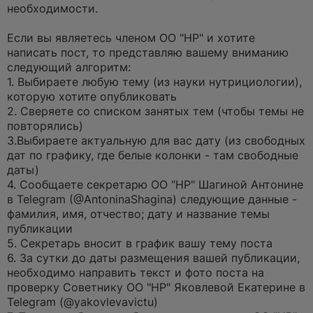
а
необходимости.
н
н
о
Если вы являетесь членом ОО "НР" и хотите
е
написать пост, то представляю вашему вниманию
с
о
следующий алгоритм:
о
1. Выбираете любую тему (из науки нутрициологии),
б
щ
которую хотите опубликовать
е
2. Сверяете со списком занятых тем (чтобы темы не
н
и
повторялись)
е
3.Выбираете актуальную для вас дату (из свободных
дат по графику, где белые колонки - там свободные
даты)
4. Сообщаете секретарю ОО "НР" Шагиной Антонине
в Telegram (@AntoninaShagina) следующие данные -
фамилия, имя, отчество; дату и название темы
публикации
5. Секретарь вносит в график вашу тему поста
6. За сутки до даты размещения вашей публикации,
необходимо направить текст и фото поста на
проверку Советнику ОО "НР" Яковлевой Екатерине в
Telegram (@yakovlevavictu)