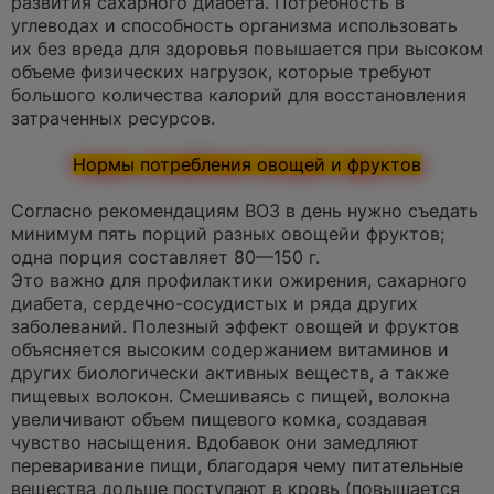
развития сахарного диабета. Потребность в
углеводах и способность организма использовать
их без вреда для здоровья повышается при высоком
объеме физических нагрузок, которые требуют
большого количества калорий для восстановления
затраченных ресурсов.
Нормы потребления овощей и фруктов
Согласно рекомендациям ВОЗ в день нужно съедать
минимум пять порций разных овощейи фруктов;
одна порция составляет 80—150 г.
Это важно для профилактики ожирения, сахарного
диабета, сердечно-сосудистых и ряда других
заболеваний. Полезный эффект овощей и фруктов
объясняется высоким содержанием витаминов и
других биологически активных веществ, а также
пищевых волокон. Смешиваясь с пищей, волокна
увеличивают объем пищевого комка, создавая
чувство насыщения. Вдобавок они замедляют
переваривание пищи, благодаря чему питательные
вещества дольше поступают в кровь (повышается