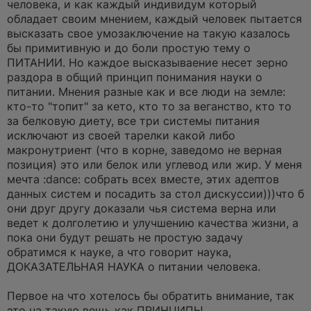
человека, и как каждый индивидум который
т
а
обладает своим мнением, каждый человек пытается
н
высказать свое умозаключение на такую казалось
н
о
бы примитивную и до боли простую тему о
е
ПИТАНИИ. Но каждое высказываение несет зерно
с
о
раздора в общий принцип понимания науки о
о
питании. Мнения разные как и все люди на земле:
б
щ
кто-то "топит" за кето, кто то за веганство, кто то
е
за белковую диету, все три системы питания
н
и
исключают из своей тарелки какой либо
е
макронутриент (что в корне, заведомо не верная
позиция) это или белок или углевод или жир. У меня
мечта :dance: собрать всех вместе, этих адептов
данных систем и посадить за стол дискуссии)))что б
они друг другу доказали чья система верна или
ведет к долголетию и улучшению качества жизни, а
пока они будут решать не простую задачу
обратимся к науке, а что говорит наука,
ДОКАЗАТЕЛЬНАЯ НАУКА о питании человека.
Первое на что хотелось бы обратить внимание, так
это на такую вещь как ПРИНЦИПЫ