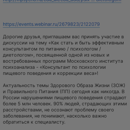
о
ч
и
т
а
н
https://events.webinar.ru/2679823/2122079
н
о
е
Дорогие друзья, приглашаем вас принять участие в
с
о
дискуссии на тему «Как стать и быть эффективным
о
консультантом по питанию / психологом /
б
щ
диетологом», посвященной одной из новых и
е
востребованных программ Московского института
н
и
психоанализа - «Консультант по психологии
е
пищевого поведения и коррекции веса»!
Актуальность темы Здорового Образа Жизни (ЗОЖ)
и Правильного Питания (ПП) сегодня как никогда. В
России нарушениями пищевого поведения страдают
более 5 млн человек. 90% людей, страдающих этими
расстройствами, не осознают проблему своего
заболевания, не понимают, насколько важно
обратиться к специалисту.