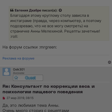
н
е
и
п
е
р
Евгения Дхабре
писал(а):
о
ч
Благодаря этому круглому столу зависла в
и
инстаграме (правда, через компьютер, а поэтому
т
а
подозреваю, что не все могу смотреть) на
н
страничке Анны Мелехиной. Рецепты зачетные!
н
о
:roll:
е
с
о
На форум ссылки :mrgreen:
о
б
щ
Реклама на форуме
е
н
и
Oxik301
е
Аноним
Re: Консультант по коррекции веса и
психологии пищевого поведения
Н
27 мар 2019, 08:15
е
п
Да, это любимая тема Анны.
р
Очень много сториз с рецептами
о