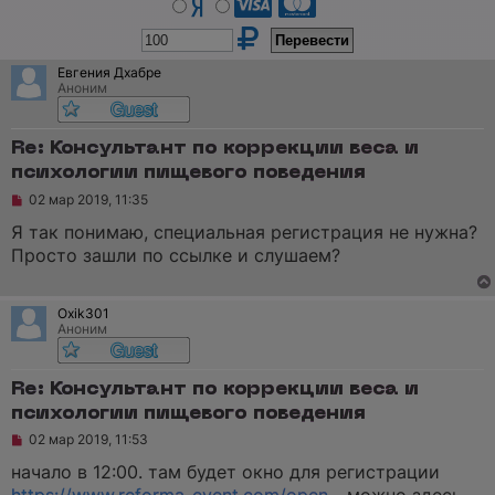
Евгения Дхабре
Аноним
Re: Консультант по коррекции веса и
психологии пищевого поведения
Н
02 мар 2019, 11:35
е
п
Я так понимаю, специальная регистрация не нужна?
р
Просто зашли по ссылке и слушаем?
о
ч
и
т
Oxik301
а
Аноним
н
н
о
е
Re: Консультант по коррекции веса и
с
психологии пищевого поведения
о
о
Н
02 мар 2019, 11:53
б
е
щ
п
начало в 12:00. там будет окно для регистрации
е
р
н