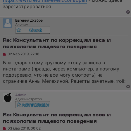
https://www.reforma-event.com/open
- можно здесь
о
и
ч
зарегистрироваться
е
и
т
а
Евгения Дхабре
н
Аноним
н
о
е
с
Re: Консультант по коррекции веса и
о
о
психологии пищевого поведения
б
Н
02 мар 2019, 22:18
щ
е
е
п
Благодаря этому круглому столу зависла в
н
р
и
инстаграме (правда, через компьютер, а поэтому
о
е
ч
подозреваю, что не все могу смотреть) на
и
страничке Анны Мелехиной. Рецепты зачетные! :roll:
т
а
н
н
Admin
о
Администратор
е
с
о
Re: Консультант по коррекции веса и
о
б
психологии пищевого поведения
щ
е
Н
03 мар 2019, 00:02