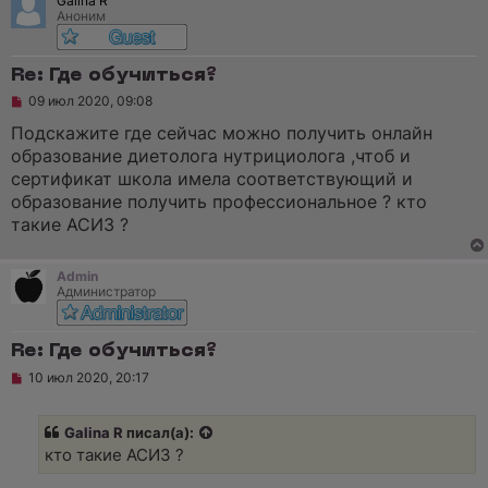
Galina R
е
Аноним
с
о
о
б
Re: Где обучиться?
щ
е
Н
09 июл 2020, 09:08
н
е
и
п
Подскажите где сейчас можно получить онлайн
е
р
образование диетолога нутрициолога ,чтоб и
о
ч
сертификат школа имела соответствующий и
и
образование получить профессиональное ? кто
т
а
такие АСИЗ ?
н
н
о
Admin
е
Администратор
с
о
о
б
Re: Где обучиться?
щ
е
Н
10 июл 2020, 20:17
н
е
и
п
е
р
Galina R
писал(а):
о
ч
кто такие АСИЗ ?
и
т