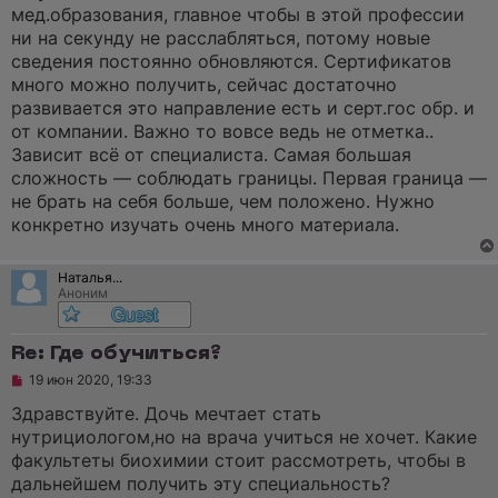
мед.образования, главное чтобы в этой профессии
ни на секунду не расслабляться, потому новые
сведения постоянно обновляются. Сертификатов
много можно получить, сейчас достаточно
развивается это направление есть и серт.гос обр. и
от компании. Важно то вовсе ведь не отметка..
Зависит всё от специалиста. Самая большая
сложность — соблюдать границы. Первая граница —
не брать на себя больше, чем положено. Нужно
конкретно изучать очень много материала.
Наталья...
Аноним
Re: Где обучиться?
Н
19 июн 2020, 19:33
е
п
Здравствуйте. Дочь мечтает стать
р
нутрициологом,но на врача учиться не хочет. Какие
о
ч
факультеты биохимии стоит рассмотреть, чтобы в
и
дальнейшем получить эту специальность?
т