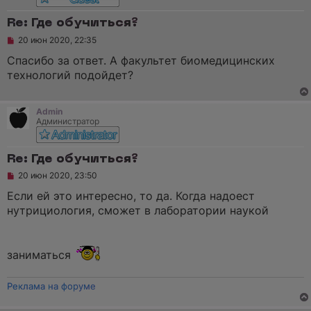
Re: Где обучиться?
Н
20 июн 2020, 22:35
е
п
Спасибо за ответ. А факультет биомедицинских
р
технологий подойдет?
о
ч
и
т
Admin
а
Администратор
н
н
о
е
Re: Где обучиться?
с
Н
о
20 июн 2020, 23:50
е
о
п
б
Если ей это интересно, то да. Когда надоест
р
щ
нутрициология, сможет в лаборатории наукой
о
е
ч
н
и
и
т
е
а
заниматься
н
н
о
Реклама на форуме
е
с
о