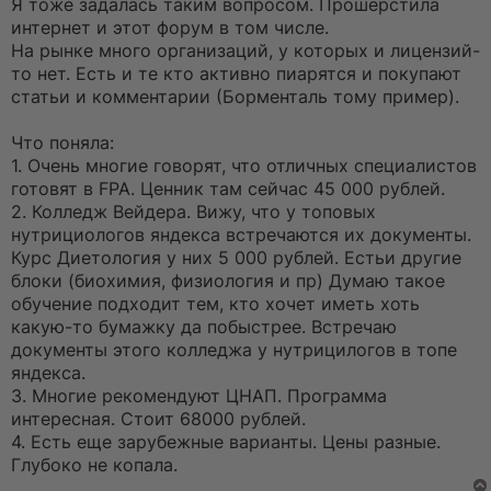
ч
Я тоже задалась таким вопросом. Прошерстила
и
интернет и этот форум в том числе.
т
а
На рынке много организаций, у которых и лицензий-
н
то нет. Есть и те кто активно пиарятся и покупают
н
о
статьи и комментарии (Борменталь тому пример).
е
с
о
Что поняла:
о
1. Очень многие говорят, что отличных специалистов
б
щ
готовят в FPA. Ценник там сейчас 45 000 рублей.
е
2. Колледж Вейдера. Вижу, что у топовых
н
и
нутрициологов яндекса встречаются их документы.
е
Курс Диетология у них 5 000 рублей. Естьи другие
блоки (биохимия, физиология и пр) Думаю такое
обучение подходит тем, кто хочет иметь хоть
какую-то бумажку да побыстрее. Встречаю
документы этого колледжа у нутрицилогов в топе
яндекса.
3. Многие рекомендуют ЦНАП. Программа
интересная. Стоит 68000 рублей.
4. Есть еще зарубежные варианты. Цены разные.
Глубоко не копала.