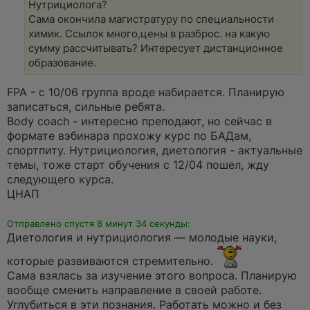
Нутрициолога?
н
о
Сама окончила магистратуру по специальности
е
химик. Ссылок много,цены в разброс. на какую
с
о
сумму рассчитывать? Интересует дистанционное
о
образование.
б
щ
е
FPA - с 10/06 группа вроде набирается. Планирую
н
и
записаться, сильные ребята.
е
Body coach - интересно преподают, но сейчас в
формате вэбинара прохожу курс по БАДам,
спортпиту. Нутрициология, диетология - актуальные
темы, тоже старт обучения с 12/04 пошел, жду
следующего курса.
ЦНАП
Отправлено спустя 8 минут 34 секунды:
Диетология и нутрициология — молодые науки,
которые развиваются стремительно.
Сама взялась за изучение этого вопроса. Планирую
вообще сменить направление в своей работе.
Углубиться в эти познания. Работать можно и без