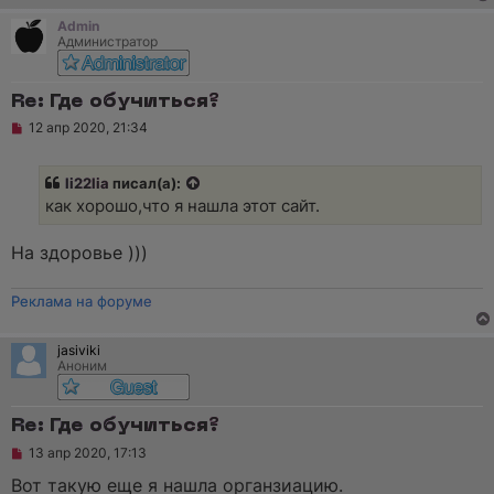
Admin
Администратор
Re: Где обучиться?
Н
12 апр 2020, 21:34
е
п
р
li22lia
писал(а):
о
ч
как хорошо,что я нашла этот сайт.
и
т
а
На здоровье )))
н
н
о
Реклама на форуме
е
с
о
jasiviki
о
Аноним
б
щ
е
н
Re: Где обучиться?
и
е
Н
13 апр 2020, 17:13
е
п
Вот такую еще я нашла органзиацию.