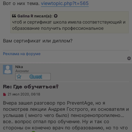
а
Вот о них тема.
viewtopic.php?t=565
н
н
о
Galina R
писал(а):
е
чтоб и сертификат школа имела соответствующий и
с
о
образование получить профессиональное
о
б
щ
Вам сертификат или диплом?
е
н
и
Реклама на форуме
е
Nika
Аноним
Re: Где обучиться?
Н
21 июл 2020, 06:18
е
п
Вчера зашел разговор про PreventAge, но я
р
посмотрев лекции Андрея Гострого, их основателя и
о
ч
услышав ( много чего было) пенохренопропилено...
и
все.. вопрос отпал про обучение. Ну и так со
т
а
стороны он конечно врач по образованию, но то что
н