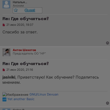
Наталья...
о
Аноним
б
щ
е
н
Re: Где обучиться?
и
е
Н
21 июн 2020, 19:37
е
п
Спасибо за ответ.
р
о
ч
и
т
Антон Шехетов
а
Председатель ОО "НР"
н
н
о
Re: Где обучиться?
е
с
Н
21 июн 2020, 21:16
о
е
о
п
jasiviki
, Приветствую! Как обучение? Поделитесь
б
р
мнением.
щ
о
е
ч
н
и
и
т
GNU/Linux Devuan
е
а
Yet another Basic
н
н
о