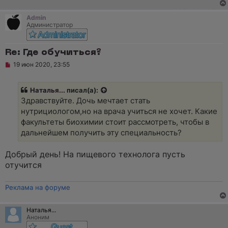
а
н
н
Admin
о
Администратор
е
с
о
Re: Где обучиться?
о
б
Н
19 июн 2020, 23:55
щ
е
е
п
н
р
и
Наталья...
писал(а):
о
е
ч
Здравствуйте. Дочь мечтает стать
и
нутрициологом,но на врача учиться не хочет. Какие
т
а
факультеты биохимии стоит рассмотреть, чтобы в
н
дальнейшем получить эту специальность?
н
о
е
Добрый день! На пищевого технолога пусть
с
о
отучится
о
б
щ
Реклама на форуме
е
н
и
Наталья...
е
Аноним