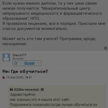
р
Если нужен именно диплом, то у них цена самая
о
ч
низкая получается: "Межрегиональный центр
и
непрерывного медицинского и фармацевтического
т
а
образования". НПО.
н
Я проверила лицензию, все в порядке. Прислали мне
н
о
список документов моментально.
е
с
о
Может есть кто там учился? Программа, вроде,
о
насыщенная.
б
щ
е
н
Ольга777
и
Аноним
е
Re: Где обучиться?
Н
13 апр 2020, 18:21
е
п
р
li22lia
писал(а):
о
ч
Здравствуйте)
и
как хорошо,что я нашла этот сайт.
т
а
Подскажите пожалуйста,где лучше обучиться на
н