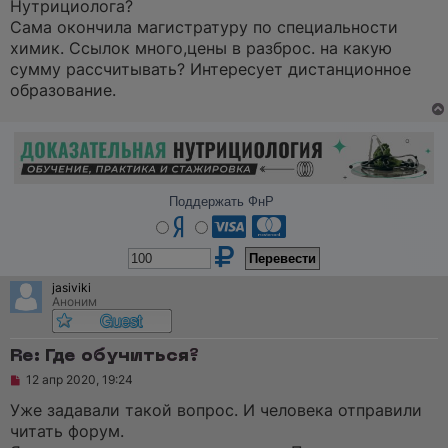
Нутрициолога?
т
а
Сама окончила магистратуру по специальности
н
химик. Ссылок много,цены в разброс. на какую
н
о
сумму рассчитывать? Интересует дистанционное
е
образование.
с
о
о
б
щ
е
н
и
Поддержать ФнР
е
jasiviki
Аноним
Re: Где обучиться?
Н
12 апр 2020, 19:24
е
п
Уже задавали такой вопрос. И человека отправили
р
читать форум.
о