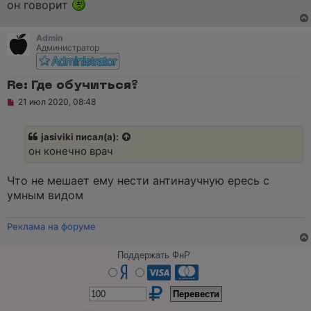
он говорит
н
о
е
с
Admin
о
Администратор
о
б
щ
е
Re: Где обучиться?
н
Н
21 июл 2020, 08:48
и
е
е
п
р
jasiviki
писал(а):
о
ч
он конечно врач
и
т
а
Что не мешает ему нести антинаучную ересь с
н
умным видом
н
о
е
Реклама на форуме
с
о
о
Поддержать ФнР
б
щ
е
н
и
е