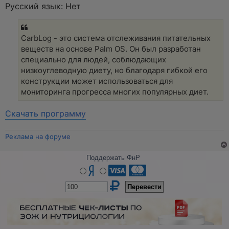
а
Русский язык: Нет
н
н
о
е
CarbLog - это система отслеживания питательных
с
о
веществ на основе Palm OS. Он был разработан
о
специально для людей, соблюдающих
б
щ
низкоуглеводную диету, но благодаря гибкой его
е
конструкции может использоваться для
н
и
мониторинга прогресса многих популярных диет.
е
Скачать программу
Реклама на форуме
Поддержать ФнР