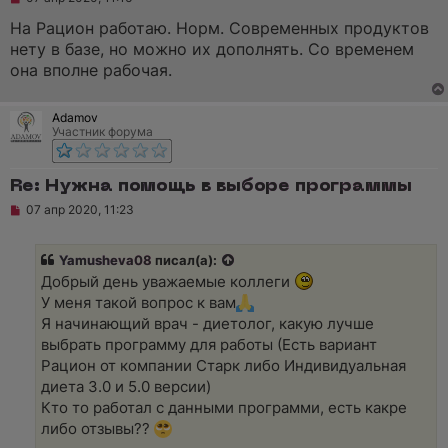
е
п
На Рацион работаю. Норм. Современных продуктов
р
нету в базе, но можно их дополнять. Со временем
о
ч
она вполне рабочая.
и
т
а
Adamov
н
Участник форума
н
о
е
с
Re: Нужна помощь в выборе программы
о
о
Н
07 апр 2020, 11:23
б
е
щ
п
е
р
Yamusheva08
писал(а):
н
о
и
ч
Добрый день уважаемые коллеги
е
и
У меня такой вопрос к вам
т
а
Я начинающий врач - диетолог, какую лучше
н
выбрать программу для работы (Есть вариант
н
о
Рацион от компании Старк либо Индивидуальная
е
диета 3.0 и 5.0 версии)
с
о
Кто то работал с данными программи, есть какре
о
либо отзывы??
б
щ