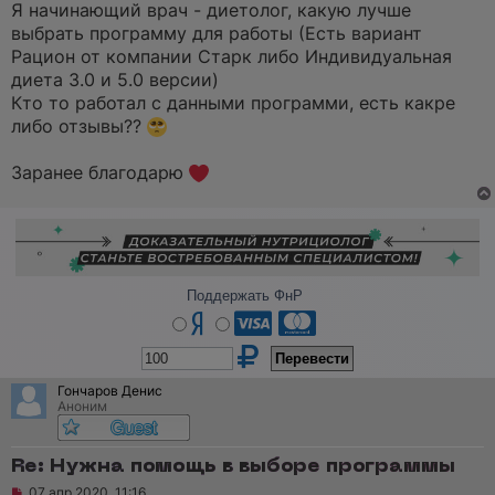
ч
Я начинающий врач - диетолог, какую лучше
и
выбрать программу для работы (Есть вариант
т
а
Рацион от компании Старк либо Индивидуальная
н
диета 3.0 и 5.0 версии)
н
о
Кто то работал с данными программи, есть какре
е
либо отзывы??
с
о
о
Заранее благодарю
б
щ
е
н
и
е
Поддержать ФнР
Гончаров Денис
Аноним
Re: Нужна помощь в выборе программы
Н
07 апр 2020, 11:16