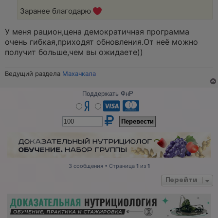
е
Заранее благодарю
н
и
е
У меня рацион,цена демократичная программа
очень гибкая,приходят обновления.От неё можно
получит больше,чем вы ожидаете))
Ведущий раздела
Махачкала
Поддержать ФнР
3 сообщения • Страница
1
из
1
Перейти