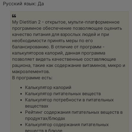
а
Русский язык: Да
н
н
о
е
My Dietitian 2 - открытое, мульти-платформенное
с
о
программное обеспечение позволяющее оценить
о
качество питания для взрослых людей и при
б
щ
необходимости принять меры по его
е
балансированию. В отличие от программ -
н
и
калькуляторов калорий, данная программа
е
позволяет видеть качественные составляющие
рациона, такие как содержание витаминов, микро и
макроэлементов.
В программе есть:
Калькулятор калорий
Калькулятор питательных веществ
Калькулятор потребности в питательных
веществах
Рейтинг содержания питательных веществ в
продуктах/блюдах
Калькулятор содержания питательных
веществ в блюде