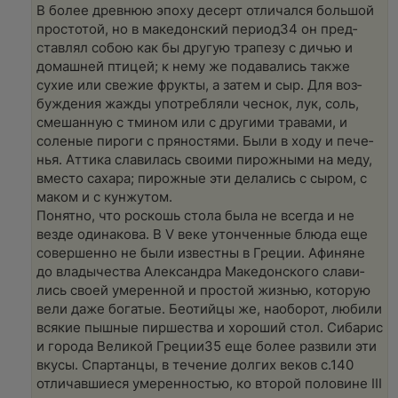
В более древ­нюю эпо­ху десерт отли­чал­ся боль­шой
про­стотой, но в македон­ский пери­од34 он пред­
став­лял собою как бы дру­гую тра­пе­зу с дичью и
домаш­ней пти­цей; к нему же пода­ва­лись так­же
сухие или све­жие фрук­ты, а затем и сыр. Для воз­
буж­де­ния жаж­ды употреб­ля­ли чес­нок, лук, соль,
сме­шан­ную с тми­ном или с дру­ги­ми тра­ва­ми, и
соле­ные пиро­ги с пря­но­стя­ми. Были в ходу и пече­
нья. Атти­ка сла­ви­лась сво­и­ми пирож­ны­ми на меду,
вме­сто саха­ра; пирож­ные эти дела­лись с сыром, с
маком и с кун­жу­том.
Понят­но, что рос­кошь сто­ла была не все­гда и не
везде оди­на­ко­ва. В V веке утон­чен­ные блюда еще
совер­шен­но не были извест­ны в Гре­ции. Афи­няне
до вла­ды­че­ства Алек­сандра Македон­ско­го сла­ви­
лись сво­ей уме­рен­ной и про­стой жиз­нью, кото­рую
вели даже бога­тые. Бео­тий­цы же, наобо­рот, люби­ли
вся­кие пыш­ные пир­ше­ства и хоро­ший стол. Сиба­рис
и горо­да Вели­кой Гре­ции35 еще более раз­ви­ли эти
вку­сы. Спар­тан­цы, в тече­ние дол­гих веков с.140
отли­чав­ши­е­ся уме­рен­но­стью, ко вто­рой поло­вине III