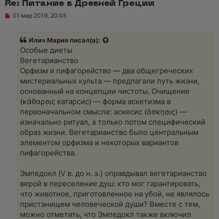
Re: Питание в Древней Греции
щ
е
Н
01 мар 2019, 20:05
н
е
и
п
е
р
Илич Мария
писал(а):
о
ч
Особые диеты
и
Вегетарианство
т
а
Орфизм и пифагорейство — два общегреческих
н
мистериальных культа — предлагали путь жизни,
н
о
основанный на концепции чистоты. Очищение
е
(κάθαρσις катарсис) — форма аскетизма в
с
о
первоначальном смысле: аскесис (ἄσκησις) —
о
изначально ритуал, а только потом специфический
б
щ
образ жизни. Вегетарианство было центральным
е
элементом орфизма и некоторых вариантов
н
и
пифагорейства.
е
Эмпедокл (V в. до н. э.) оправдывал вегетарианство
верой в переселение душ: кто мог гарантировать,
что животное, приготовленное на убой, не являлось
пристанищем человеческой души? Вместе с тем,
можно отметить, что Эмпедокл также включил