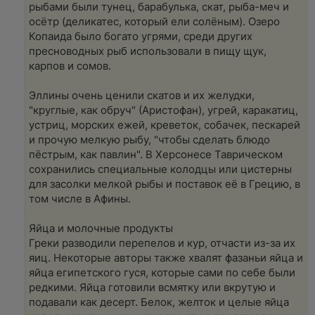
рыбами были тунец, барабулька, скат, рыба-меч и
осётр (деликатес, который ели солёным). Озеро
Копаида было богато угрями, среди других
пресноводных рыб использовали в пищу щук,
карпов и сомов.
Эллины очень ценили скатов и их желудки,
"круглые, как обруч" (Аристофан), угрей, каракатиц,
устриц, морских ежей, креветок, собачек, пескарей
и прочую мелкую рыбу, "чтобы сделать блюдо
пёстрым, как павлин". В Херсонесе Таврическом
сохранились специальные колодцы или цистерны
для засолки мелкой рыбы и поставок её в Грецию, в
том числе в Афины.
Яйца и молочные продукты
Греки разводили перепелов и кур, отчасти из-за их
яиц. Некоторые авторы также хвалят фазаньи яйца и
яйца египетского гуся, которые сами по себе были
редкими. Яйца готовили всмятку или вкрутую и
подавали как десерт. Белок, желток и целые яйца