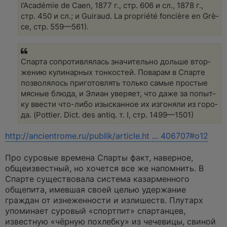
l’Aca­dé­mie de Caen, 1877 г., стр. 606 и сл., 1878 г.,
стр. 450 и сл.; и Gui­raud. La prop­rié­té fon­ciè­re en Grè­
ce, стр. 559—561).
Спар­та сопро­тив­ля­лась зна­чи­тель­но доль­ше втор­
же­нию кули­нар­ных тон­ко­стей. Пова­рам в Спар­те
поз­во­ля­лось при­готов­лять толь­ко самые про­стые
мяс­ные блюда, и Эли­ан уве­ря­ет, что даже за попыт­
ку вве­сти что-либо изыс­кан­ное их изго­ня­ли из горо­
да. (Pot­tier. Dict. des an­tiq. т. I, стр. 1499—1501)
http://ancientrome.ru/publik/article.ht ... 406707#o12
Про суровые времена Спарты факт, наверное,
общеизвестный, но хочется все же напомнить. В
Спарте существовала система казарменного
общепита, имевшая своей целью удержание
граждан от изнеженности и излишеств. Плутарх
упоминает суровый «спортпит» спартанцев,
известную «чёрную похлебку» из чечевицы, свиной