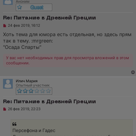
Аноним
Re: Питание в Древней Греции
Н
24 фев 2019, 16:12
е
п
Хоть тема для юмора есть отдельная, но здесь прям
р
так в тему. :mrgreen:
о
ч
"Осада Спарты"
и
т
У вас нет необходимых прав для просмотра вложений в этом
а
сообщении.
н
н
о
е
с
Илич Мария
о
Опытный участник
о
б
щ
е
Re: Питание в Древней Греции
н
Н
26 фев 2019, 22:23
и
е
е
п
р
о
ч
Персефона и Гадес
и