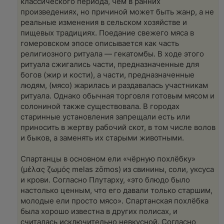
классического периода, чем в ранних
произведениях, но причиной может быть жанр, а не
реальные изменения в сельском хозяйстве и
пищевых традициях. Поедание свежего мяса в
гомеровском эпосе описывается как часть
религиозного ритуала — гекатомбы. В ходе этого
ритуала сжигались части, предназначенные для
богов (жир и кости), а части, предназначенные
людям, (мясо) жарилась и раздавалась участникам
ритуала. Однако обычная торговля готовым мясом и
солониной также существовала. В городах
старинные установления запрещали есть или
приносить в жертву рабочий скот, в том числе волов
и быков, а заменять их старыми животными.
Спартанцы в основном ели «чёрную похлёбку»
(μέλας ζωμός melas zōmos) из свинины, соли, уксуса
и крови. Согласно Плутарху, «это блюдо было
настолько ценным, что его давали только старшим,
молодые ели просто мясо». Спартанская похлёбка
была хорошо известна в других полисах, и
считалась исключительно невкусной. Согласно