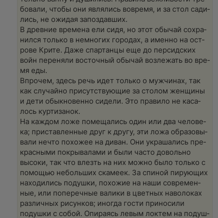
бо­ва­ли, чтобы они явля­лись вовре­мя, и за стол сади­
лись, не ожидая запоздав­ших.
В древ­ние вре­ме­на ели сидя, но этот обы­чай сохра­
нил­ся толь­ко в немно­гих горо­дах, а имен­но на ост­
ро­ве Кри­те. Даже спар­тан­цы еще до пер­сид­ских
войн пере­ня­ли восточ­ный обы­чай воз­ле­жать во вре­
мя еды.
Впро­чем, здесь речь идет толь­ко о муж­чи­нах, так
как слу­чай­но при­сут­ст­ву­ю­щие за сто­лом жен­щи­ны
и дети обык­но­вен­но сиде­ли. Это пра­ви­ло не каса­
лось кур­ти­за­нок.
На каж­дом ложе поме­ща­лись один или два чело­ве­
ка; при­став­лен­ные друг к дру­гу, эти ложа обра­зо­вы­
ва­ли нечто похо­жее на диван. Они укра­ша­лись пре­
крас­ны­ми покры­ва­ла­ми и были часто доволь­но
высо­ки, так что влезть на них мож­но было толь­ко с
помо­щью неболь­ших ска­ме­ек. За спи­ной пиру­ю­щих
нахо­ди­лись подуш­ки, похо­жие на наши совре­мен­
ные, или попе­реч­ные вали­ки в цвет­ных наво­ло­ках
раз­лич­ных рисун­ков; ино­гда гости при­но­си­ли
подуш­ки с собой. Опи­ра­ясь левым лок­тем на подуш­