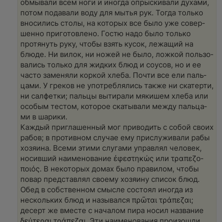
обмы­ва­ли всем ноги и ино­гда опрыс­ки­ва­ли духа­ми,
потом пода­ва­ли воду для мытья рук. Тогда толь­ко
вно­си­лись сто­лы, на кото­рых все было уже совер­
шен­но при­готов­ле­но. Гостю надо было толь­ко
протя­нуть руку, чтобы взять кусок, лежа­щий на
блюде. Ни вилок, ни ножей не было, лож­кой поль­зо­
ва­лись толь­ко для жид­ких блюд и соусов, но и ее
часто заме­ня­ли кор­кой хле­ба. Почти все ели паль­
ца­ми. У гре­ков не употреб­ля­лись так­же ни ска­тер­ти,
ни сал­фет­ки; паль­цы выти­ра­ли мяки­шем хле­ба или
осо­бым тестом, кото­рое ска­ты­ва­ли меж­ду паль­ца­
ми в шари­ки.
Каж­дый при­гла­шен­ный мог при­во­дить с собой сво­их
рабов; в про­тив­ном слу­чае ему при­слу­жи­ва­ли рабы
хозя­и­на. Все­ми эти­ми слу­га­ми управ­лял чело­век,
носив­ший наиме­но­ва­ние ἐφεσ­τη­κώς или τρα­πεζο­
ποιός. В неко­то­рых домах было пра­ви­лом, чтобы
повар пред­став­лял сво­е­му хозя­и­ну спи­сок блюд.
Обед в соб­ст­вен­ном смыс­ле состо­ял ино­гда из
несколь­ких блюд и назы­вал­ся πρῶ­ται τρά­πεζαι;
десерт же вме­сте с нача­лом пира носил назва­ние
δεύτε­ραι τρά­πεζαι. Эти наиме­но­ва­ния про­изо­шли