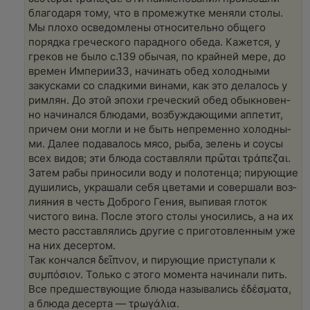
бла­го­да­ря тому, что в про­ме­жут­ке меня­ли сто­лы.
Мы пло­хо осве­дом­ле­ны отно­си­тель­но обще­го
поряд­ка гре­че­ско­го парад­но­го обеда. Кажет­ся, у
гре­ков не было с.139 обы­чая, по край­ней мере, до
вре­мен Импе­рии33, начи­нать обед холод­ны­ми
закус­ка­ми со слад­ки­ми вина­ми, как это дела­лось у
рим­лян. До этой эпо­хи гре­че­ский обед обык­но­вен­
но начи­нал­ся блюда­ми, воз­буж­даю­щи­ми аппе­тит,
при­чем они мог­ли и не быть непре­мен­но холод­ны­
ми. Далее пода­ва­лось мясо, рыба, зелень и соусы
всех видов; эти блюда состав­ля­ли πρῶ­ται τρά­πεζαι.
Затем рабы при­но­си­ли воду и поло­тен­ца; пиру­ю­щие
души­лись, укра­ша­ли себя цве­та­ми и совер­ша­ли воз­
ли­я­ния в честь Доб­ро­го Гения, выпи­вая гло­ток
чисто­го вина. После это­го сто­лы уно­си­лись, а на их
место рас­став­ля­лись дру­гие с при­готов­лен­ным уже
на них десер­том.
Так кон­чал­ся δεῖπ­νον, и пиру­ю­щие при­сту­па­ли к
συμ­πό­σιον. Толь­ко с это­го момен­та начи­на­ли пить.
Все пред­ше­ст­ву­ю­щие блюда назы­ва­лись ἐδέσ­μα­τα,
а блюда десер­та — τρω­γάλια.