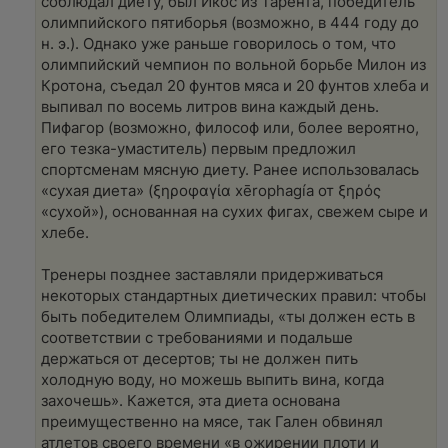
соблюдал диету, был Икос из Тарента, победитель
олимпийского пятиборья (возможно, в 444 году до
н. э.). Однако уже раньше говорилось о том, что
олимпийский чемпион по вольной борьбе Милон из
Кротона, съедал 20 фунтов мяса и 20 фунтов хлеба и
выпивал по восемь литров вина каждый день.
Пифагор (возможно, философ или, более вероятно,
его тезка-умаститель) первым предложил
спортсменам мясную диету. Ранее использовалась
«сухая диета» (ξηροφαγία xērophagía от ξηρός
«сухой»), основанная на сухих фигах, свежем сыре и
хлебе.
Тренеры позднее заставляли придерживаться
некоторых стандартных диетических правил: чтобы
быть победителем Олимпиады, «ты должен есть в
соответствии с требованиями и подальше
держаться от десертов; ты не должен пить
холодную воду, но можешь выпить вина, когда
захочешь». Кажется, эта диета основана
преимущественно на мясе, так Гален обвинял
атлетов своего времени «в ожирении плоти и