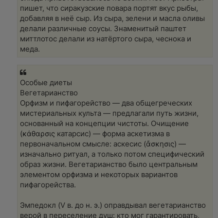
пишет, что сиракузские повара портят вкус рыбы,
добавляя в неё сыр. Из сыра, зелени и масла оливы
делали различные соусы. Знаменитый паштет
миттлотос делали из натёртого сыра, чеснока и
меда.
Особые диеты
Вегетарианство
Орфизм и пифагорейство — два общегреческих
мистериальных культа — предлагали путь жизни,
основанный на концепции чистоты. Очищение
(κάθαρσις катарсис) — форма аскетизма в
первоначальном смысле: аскесис (ἄσκησις) —
изначально ритуал, а только потом специфический
образ жизни. Вегетарианство было центральным
элементом орфизма и некоторых вариантов
пифагорейства.
Эмпедокл (V в. до н. э.) оправдывал вегетарианство
верой в переселение душ: кто мог гарантировать,