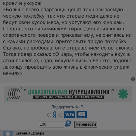
крови и уксуса:
«Боль­ше все­го спар­тан­цы ценят так назы­вае­мую
чер­ную похлеб­ку, так что ста­рые люди даже не
берут свой кусок мяса, но усту­па­ют его юно­шам.
Гово­рят, что сици­лий­ский тиран Дио­ни­сий купил
спар­тан­ско­го пова­ра и при­ка­зал ему, не счи­та­ясь ни
с каки­ми рас­хо­да­ми, при­гото­вить такую похлеб­ку.
Одна­ко, попро­бо­вав, он с отвра­ще­ни­ем ее выплю­нул.
Тогда повар ска­зал: «О царь, чтобы нахо­дить вкус в
этой похлеб­ке, надо, иску­пав­шись в Евро­те, подоб­но
лакон­цу, про­во­дить всю жизнь в физи­че­ских упраж­
не­ни­ях»
Поддержать ФнР
Евгения Дхабре