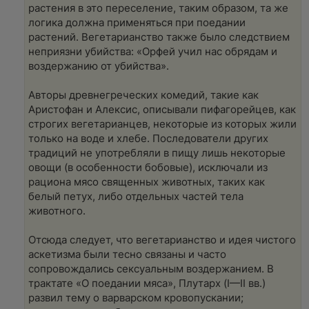
растения в это переселение, таким образом, та же
логика должна применяться при поедании
растений. Вегетарианство также было следствием
неприязни убийства: «Орфей учил нас обрядам и
воздержанию от убийства».
Авторы древнегреческих комедий, такие как
Аристофан и Алексис, описывали пифагорейцев, как
строгих вегетарианцев, некоторые из которых жили
только на воде и хлебе. Последователи других
традиций не употребляли в пищу лишь некоторые
овощи (в особенности бобовые), исключали из
рациона мясо священных животных, таких как
белый петух, либо отдельных частей тела
животного.
Отсюда следует, что вегетарианство и идея чистого
аскетизма были тесно связаны и часто
сопровождались сексуальным воздержанием. В
трактате «О поедании мяса», Плутарх (I—II вв.)
развил тему о варварском кровопускании;