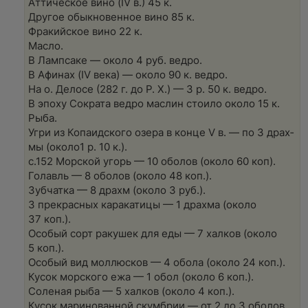
Атти­че­ское вино (IV в.) 45 к.
Дру­гое обык­но­вен­ное вино 85 к.
Фра­кий­ское вино 22 к.
Мас­ло.
В Ламп­са­ке — око­ло 4 руб. вед­ро.
В Афи­нах (IV века) — око­ло 90 к. вед­ро.
На о. Дело­се (282 г. до Р. Х.) — 3 р. 50 к. вед­ро.
В эпо­ху Сокра­та вед­ро мас­лин сто­и­ло око­ло 15 к.
Рыба.
Угри из Копа­ид­ско­го озе­ра в кон­це V в. — по 3 драх­
мы (око­ло1 р. 10 к.).
с.152 Мор­ской угорь — 10 обо­лов (око­ло 60 коп).
Голавль — 8 обо­лов (око­ло 48 коп.).
Зуб­чат­ка — 8 драхм (око­ло 3 руб.).
3 пре­крас­ных кара­ка­ти­цы — 1 драх­ма (око­ло
37 коп.).
Осо­бый сорт раку­шек для еды — 7 хал­ков (око­ло
5 коп.).
Осо­бый вид мол­люс­ков — 4 обо­ла (око­ло 24 коп.).
Кусок мор­ско­го ежа — 1 обол (око­ло 6 коп.).
Соле­ная рыба — 5 хал­ков (око­ло 4 коп.).
Кусок мари­но­ван­ной скум­брии — от 2 до 3 обо­лов