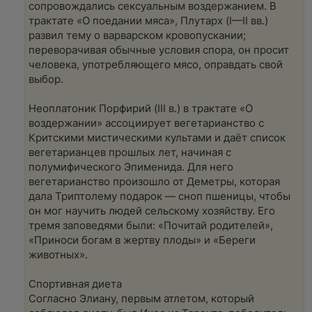
сопровождались сексуальным воздержанием. В
трактате «О поедании мяса», Плутарх (I—II вв.)
развил тему о варварском кровопускании;
переворачивая обычные условия спора, он просит
человека, употребляющего мясо, оправдать свой
выбор.
Неоплатоник Порфирий (III в.) в трактате «О
воздержании» ассоциирует вегетарианство с
Критскими мистическими культами и даёт список
вегетарианцев прошлых лет, начиная с
полумифического Эпименида. Для него
вегетарианство произошло от Деметры, которая
дала Триптолему подарок — сноп пшеницы, чтобы
он мог научить людей сельскому хозяйству. Его
тремя заповедями были: «Почитай родителей»,
«Приноси богам в жертву плоды» и «Береги
животных».
Спортивная диета
Согласно Элиану, первым атлетом, который