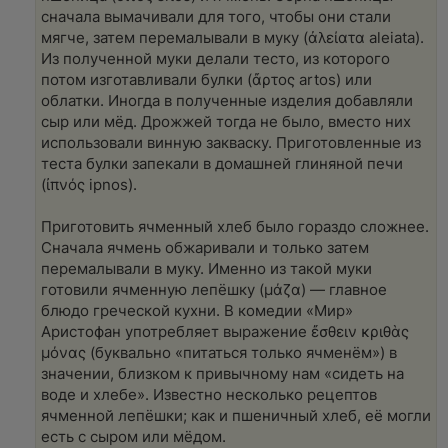
сначала вымачивали для того, чтобы они стали
мягче, затем перемалывали в муку (ἀλείατα aleiata).
Из полученной муки делали тесто, из которого
потом изготавливали булки (ἄρτος artos) или
облатки. Иногда в полученные изделия добавляли
сыр или мёд. Дрожжей тогда не было, вместо них
использовали винную закваску. Приготовленные из
теста булки запекали в домашней глиняной печи
(ἰπνός ipnos).
Приготовить ячменный хлеб было гораздо сложнее.
Сначала ячмень обжаривали и только затем
перемалывали в муку. Именно из такой муки
готовили ячменную лепёшку (μάζα) — главное
блюдо греческой кухни. В комедии «Мир»
Аристофан употребляет выражение ἔσθειν κριθὰς
μόνας (буквально «питаться только ячменём») в
значении, близком к привычному нам «сидеть на
воде и хлебе». Известно несколько рецептов
ячменной лепёшки; как и пшеничный хлеб, её могли
есть с сыром или мёдом.