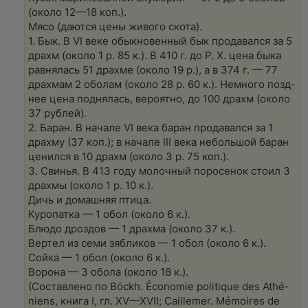
(око­ло 12—18 коп.).
Мясо (дают­ся цены живо­го скота).
1. Бык. В VI веке обык­но­вен­ный бык про­да­вал­ся за 5
драхм (око­ло 1 р. 85 к.). В 410 г. до Р. Х. цена быка
рав­ня­лась 51 драх­ме (око­ло 19 р.), а в 374 г. — 77
драх­мам 2 обо­лам (око­ло 28 р. 60 к.). Немно­го позд­
нее цена под­ня­лась, веро­ят­но, до 100 драхм (око­ло
37 руб­лей).
2. Баран. В нача­ле VI века баран про­да­вал­ся за 1
драх­му (37 коп.); в нача­ле III века неболь­шой баран
ценил­ся в 10 драхм (око­ло 3 р. 75 коп.).
3. Сви­нья. В 413 году молоч­ный поро­се­нок сто­ил 3
драх­мы (око­ло 1 р. 10 к.).
Дичь и домаш­няя пти­ца.
Куро­пат­ка — 1 обол (око­ло 6 к.).
Блюдо дроздов — 1 драх­ма (око­ло 37 к.).
Вер­тел из семи зяб­ли­ков — 1 обол (око­ло 6 к.).
Сой­ка — 1 обол (око­ло 6 к.).
Воро­на — 3 обо­ла (око­ло 18 к.).
(Состав­ле­но по Böckh. Éco­no­mie po­li­ti­que des At­hé­
niens, кни­га I, гл. XV—XVII; Cail­le­mer. Mé­moi­res de