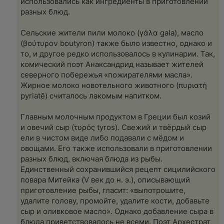
использовались как ингредиенты в приготовлении
разных блюд.
Сельские жители пили молоко (γάλα gala), масло
(βούτυρον boutyron) также было известно, однако и
то, и другое редко использовалось в кулинарии. Так,
комический поэт Анаксандрид называет жителей
северного побережья «пожирателями масла».
Жирное молоко новотельного животного (πυριατή
pyriatē) считалось лакомым напитком.
Главным молочным продуктом в Греции был козий
и овечий сыр (τυρός tyros). Свежий и твёрдый сыр
ели в чистом виде либо подавали с мёдом и
овощами. Его также использовали в приготовлении
разных блюд, включая блюда из рыбы.
Единственный сохранившийся рецепт сицилийского
повара Митейка (V век до н. э.), описывающий
приготовление рыбы, гласит: «выпотрошите,
удалите голову, промойте, удалите кости, добавьте
сыр и оливковое масло». Однако добавление сыра в
блюда приветствовалось не всеми. Поэт Архестрат