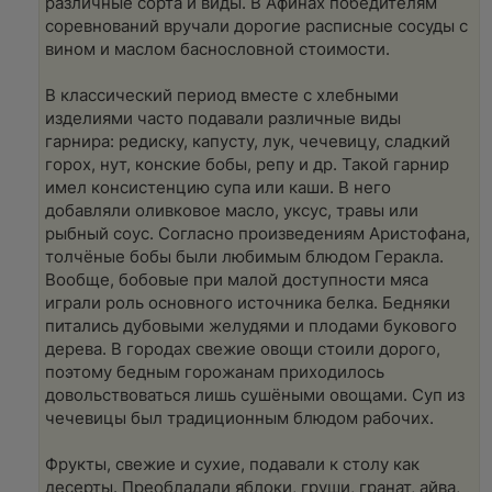
различные сорта и виды. В Афинах победителям
соревнований вручали дорогие расписные сосуды с
вином и маслом баснословной стоимости.
В классический период вместе с хлебными
изделиями часто подавали различные виды
гарнира: редиску, капусту, лук, чечевицу, сладкий
горох, нут, конские бобы, репу и др. Такой гарнир
имел консистенцию супа или каши. В него
добавляли оливковое масло, уксус, травы или
рыбный соус. Согласно произведениям Аристофана,
толчёные бобы были любимым блюдом Геракла.
Вообще, бобовые при малой доступности мяса
играли роль основного источника белка. Бедняки
питались дубовыми желудями и плодами букового
дерева. В городах свежие овощи стоили дорого,
поэтому бедным горожанам приходилось
довольствоваться лишь сушёными овощами. Суп из
чечевицы был традиционным блюдом рабочих.
Фрукты, свежие и сухие, подавали к столу как
десерты. Преобладали яблоки, груши, гранат, айва,