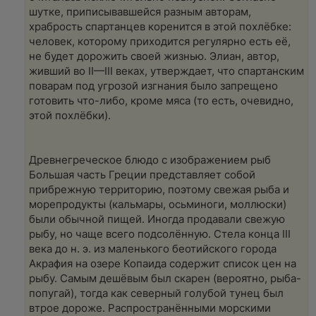
шутке, приписывавшейся разным авторам,
храбрость спартанцев коренится в этой похлёбке:
человек, которому приходится регулярно есть её,
не будет дорожить своей жизнью. Элиан, автор,
живший во II—III веках, утверждает, что спартанским
поварам под угрозой изгнания было запрещено
готовить что-либо, кроме мяса (то есть, очевидно,
этой похлёбки).
Древнегреческое блюдо с изображением рыб
Большая часть Греции представляет собой
прибрежную территорию, поэтому свежая рыба и
морепродукты (кальмары, осьминоги, моллюски)
были обычной пищей. Иногда продавали свежую
рыбу, но чаще всего подсолённую. Стела конца III
века до н. э. из маленького беотийского города
Акрафия на озере Копаида содержит список цен на
рыбу. Самым дешёвым был скарен (вероятно, рыба-
попугай), тогда как северный голубой тунец был
втрое дороже. Распространёнными морскими