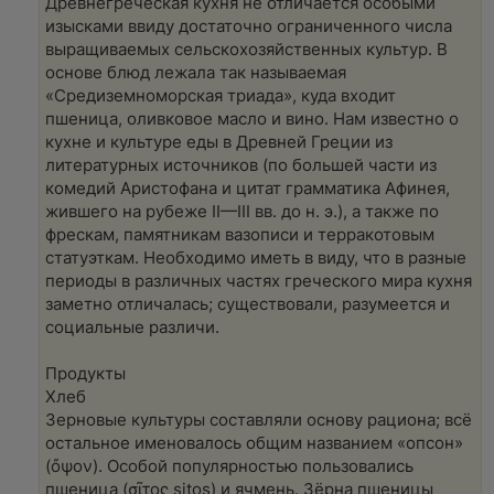
Древнегреческая кухня не отличается особыми
т
а
изысками ввиду достаточно ограниченного числа
н
выращиваемых сельскохозяйственных культур. В
н
о
основе блюд лежала так называемая
е
«Средиземноморская триада», куда входит
с
о
пшеница, оливковое масло и вино. Нам известно о
о
кухне и культуре еды в Древней Греции из
б
щ
литературных источников (по большей части из
е
комедий Аристофана и цитат грамматика Афинея,
н
и
жившего на рубеже II—III вв. до н. э.), а также по
е
фрескам, памятникам вазописи и терракотовым
статуэткам. Необходимо иметь в виду, что в разные
периоды в различных частях греческого мира кухня
заметно отличалась; существовали, разумеется и
социальные различи.
Продукты
Хлеб
Зерновые культуры составляли основу рациона; всё
остальное именовалось общим названием «опсон»
(ὄψον). Особой популярностью пользовались
пшеница (σῖτος sitos) и ячмень. Зёрна пшеницы