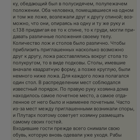
ку, обедаю­щий был в полу­сидя­чем, полу­ле­жа­чем
поло­же­нии. Оба чело­ве­ка, поме­щав­ши­е­ся на одном
и том же ложе, воз­ле­жа­ли друг к дру­гу спи­ной; воз­
мож­но, что они, опи­ра­ясь на одну и ту же руку и
с.138 при­дви­гая ее то к спине, то к груди, мог­ли при­
да­вать раз­лич­ные поло­же­ния сво­е­му телу.
Коли­че­ство лож и сто­лов было раз­лич­но. Чтобы
при­бли­зить при­гла­шен­ных насколь­ко воз­мож­но
друг к дру­гу, ложа рас­став­ля­лись вокруг сто­ла то
полу­кру­гом, то в виде под­ко­вы. Сто­лы, имев­шие
вна­ча­ле квад­рат­ную фор­му, а поз­же круг­лую, были
немно­го ниже ложа. Для каж­до­го ложа пола­гал­ся
один стол. В рас­пре­де­ле­нии мест соблюдал­ся
извест­ный порядок. По пра­вую руку хозя­и­на дома
нахо­ди­лось самое почет­ное место, а самое отда­
лен­ное от него было и наи­ме­нее почет­ным. Часто
из-за мест меж­ду при­гла­шен­ны­ми воз­ни­ка­ли спо­ры,
и Плу­тарх поэто­му сове­ту­ет хозя­и­ну раз­ме­щать
само­му сво­их гостей.
Вхо­див­шие гости преж­де все­го сни­ма­ли свою
обувь, кото­рую вновь оде­ва­ли уже ухо­дя. Рабы