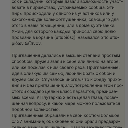
сок и склад­чин, кото­рые дава­ли воз­мож­ность участ­
во­вать в пир­ше­ствах, устра­и­ва­е­мых сооб­ща. Эти
пиры про­ис­хо­ди­ли у одно­го из участ­ни­ков или у
како­го-нибудь воль­ноот­пу­щен­ни­ка, сдаю­ще­го для
это­го в наем поме­ще­ние, или в доме кур­ти­зан­ки.
Ужин, для кото­ро­го каж­дый при­но­сил свою долю
про­ви­зии в кор­зине (σπυ­ρίδες), назы­вал­ся ἀπὸ σπυ­
ρίδων δεῖπ­νον.
При­гла­ше­ния дела­лись в выс­шей сте­пе­ни про­стым
спо­со­бом: дру­зей зва­ли к себе или лич­но на аго­ре,
или же посы­лая к ним сво­е­го раба. При­гла­шен­ные,
идя в близ­кую им семью, люби­ли брать с собой и
дру­зей сво­их. Слу­ча­лось ино­гда, что к обеду при­хо­
ди­ли и без при­гла­ше­ния; зло­употреб­ле­ние этой про­
стотой созда­ло целый класс пара­зи­тов, пре­зи­ра­е­
мых все­ми. У Плу­тар­ха32 есть целая гла­ва, посвя­
щен­ная вопро­су, в какой мере мож­но поль­зо­вать­ся
подоб­ной воль­но­стью.
При­гла­шен­ные обра­ща­ли на свой костюм боль­шое
с.137 вни­ма­ние; обык­но­вен­но они бра­ли пред­ва­ри­
тель­но ван­ну и души­лись. Пра­ви­ла веж­ли­во­сти тре­