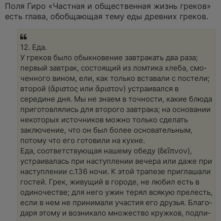
а
Поля Гиро «Частная и общественная жизнь греков»
н
есть глава, обобщающая тему еды древних греков.
н
о
е
с
о
12. Еда.
о
У гре­ков было обык­но­ве­ние зав­тра­кать два раза;
б
щ
пер­вый зав­трак, состо­я­щий из лом­ти­ка хле­ба, смо­
е
чен­но­го вином, ели, как толь­ко вста­ва­ли с посте­ли;
н
и
вто­рой (ἄρισ­τος или ἄρισ­τον) устра­и­вал­ся в
е
середине дня. Мы не зна­ем в точ­но­сти, какие блюда
при­готов­ля­лись для вто­ро­го зав­тра­ка; на осно­ва­нии
неко­то­рых источ­ни­ков мож­но толь­ко сде­лать
заклю­че­ние, что он был более осно­ва­тель­ным,
пото­му что его гото­ви­ли на кухне.
Еда, соот­вет­ст­ву­ю­щая наше­му обеду (δεῖπ­νον),
устра­и­ва­лась при наступ­ле­нии вече­ра или даже при
наступ­ле­нии с.136 ночи. К этой тра­пе­зе при­гла­ша­ли
гостей. Грек, живу­щий в горо­де, не любил есть в
оди­но­че­стве; для него ужин терял вся­кую пре­лесть,
если в нем не при­ни­ма­ли уча­стия его дру­зья. Бла­го­
да­ря это­му и воз­ни­ка­ло мно­же­ство круж­ков, под­пи­