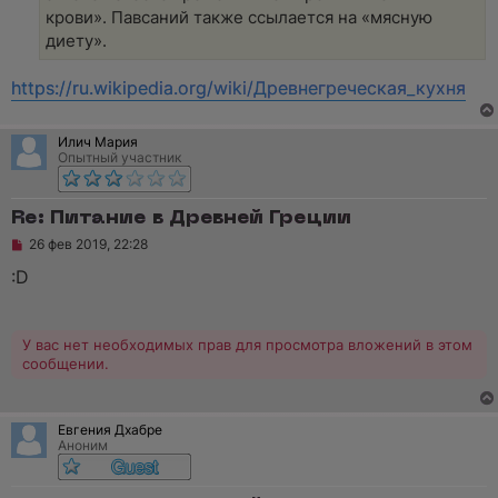
крови». Павсаний также ссылается на «мясную
диету».
https://ru.wikipedia.org/wiki/Древнегреческая_кухня
Илич Мария
Опытный участник
Re: Питание в Древней Греции
Н
26 фев 2019, 22:28
е
п
:D
р
о
ч
и
У вас нет необходимых прав для просмотра вложений в этом
т
сообщении.
а
н
н
о
Евгения Дхабре
е
Аноним
с
о
о
б