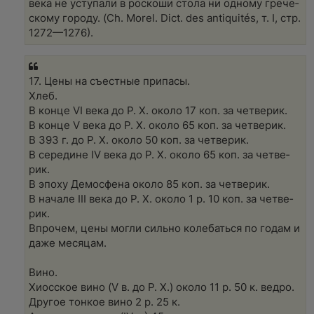
века не усту­па­ли в рос­ко­ши сто­ла ни одно­му гре­че­
ско­му горо­ду. (Ch. Mo­rel. Dict. des an­ti­qui­tés, т. I, стр.
1272—1276).
17. Цены на съест­ные при­па­сы.
Хлеб.
В кон­це VI века до Р. Х. око­ло 17 коп. за чет­ве­рик.
В кон­це V века до Р. Х. око­ло 65 коп. за чет­ве­рик.
В 393 г. до Р. Х. око­ло 50 коп. за чет­ве­рик.
В середине IV века до Р. Х. око­ло 65 коп. за чет­ве­
рик.
В эпо­ху Демо­сфе­на око­ло 85 коп. за чет­ве­рик.
В нача­ле III века до Р. Х. око­ло 1 р. 10 коп. за чет­ве­
рик.
Впро­чем, цены мог­ли силь­но коле­бать­ся по годам и
даже меся­цам.
Вино.
Хиос­ское вино (V в. до Р. Х.) око­ло 11 р. 50 к. вед­ро.
Дру­гое тон­кое вино 2 р. 25 к.