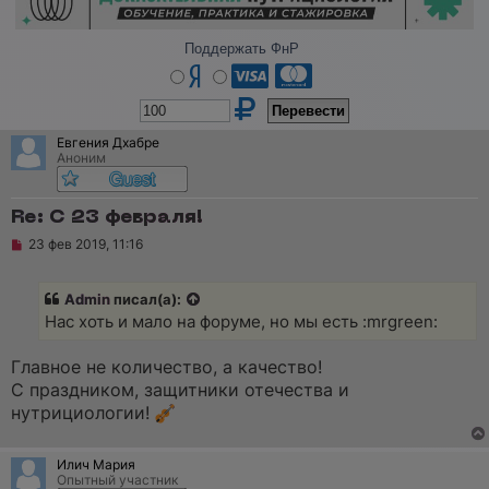
Поддержать ФнР
Евгения Дхабре
Аноним
Re: C 23 февраля!
Н
23 фев 2019, 11:16
е
п
р
Admin
писал(а):
о
ч
Нас хоть и мало на форуме, но мы есть :mrgreen:
и
т
а
Главное не количество, а качество!
н
С праздником, защитники отечества и
н
о
нутрициологии!
е
с
о
Илич Мария
о
Опытный участник
б