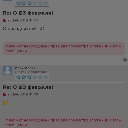
щ
е
н
Re: C 23 февраля!
и
е
Н
23 фев 2019, 11:47
е
п
С праздником!!! :D
р
о
ч
и
У вас нет необходимых прав для просмотра вложений в этом
т
сообщении.
а
н
н
о
Илич Мария
е
Опытный участник
с
о
о
б
Re: C 23 февраля!
щ
е
Н
23 фев 2019, 11:49
н
е
и
п
е
р
о
ч
и
У вас нет необходимых прав для просмотра вложений в этом
т
сообщении.
а