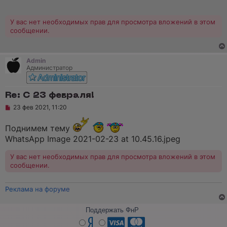
о
ч
и
У вас нет необходимых прав для просмотра вложений в этом
т
сообщении.
а
н
н
о
Admin
е
Администратор
с
о
о
б
Re: C 23 февраля!
щ
е
Н
23 фев 2021, 11:20
н
е
и
п
е
Поднимем тему
р
о
WhatsApp Image 2021-02-23 at 10.45.16.jpeg
ч
и
т
У вас нет необходимых прав для просмотра вложений в этом
а
сообщении.
н
н
о
Реклама на форуме
е
с
о
Поддержать ФнР
о
б