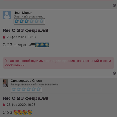
н
н
о
Илич Мария
е
Опытный участник
с
о
о
б
Re: C 23 февраля!
щ
е
Н
23 фев 2020, 07:13
н
е
и
п
С 23 февраля!!!!
е
р
о
ч
и
У вас нет необходимых прав для просмотра вложений в этом
т
сообщении.
а
н
н
о
Силизерцева Олеся
е
Авторизованный пользователь
с
о
о
б
Re: C 23 февраля!
щ
е
Н
23 фев 2020, 16:23
н
е
и
п
С 23
е
р