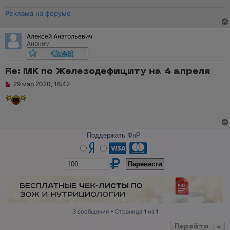
с
о
Реклама на форуме
о
б
щ
Алексей Анатольевич
е
Аноним
н
и
е
Re: МК по Железодефициту на 4 апреля
Н
29 мар 2020, 16:42
е
п
р
о
ч
и
т
Поддержать ФнР
а
н
н
о
е
с
о
о
б
щ
3 сообщения • Страница
1
из
1
е
н
Перейти
и