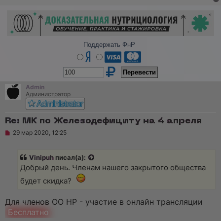
и
т
а
н
н
о
е
Поддержать ФнР
с
о
о
б
щ
е
Admin
н
Администратор
и
е
Re: МК по Железодефициту на 4 апреля
Н
29 мар 2020, 12:25
е
п
р
Vinipuh
писал(а):
о
ч
Добрый день. Членам нашего закрытого общества
и
т
будет скидка?
а
н
Для членов ОО НР - участие в онлайн трансляции
н
о
Бесплатно
е