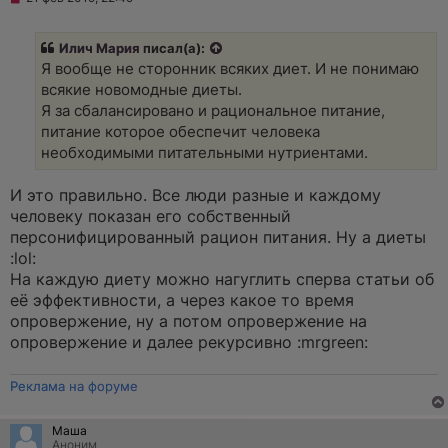
е
о
п
б
р
щ
Илич Мария
писал(а):
о
е
ч
н
Я вообще не сторонник всяких диет. И не понимаю
и
и
всякие новомодные диеты.
т
е
а
Я за сбалансировано и рациональное питание,
н
питание которое обеспечит человека
н
о
необходимыми питательными нутриентами.
е
с
о
И это правильно. Все люди разные и каждому
о
человеку показан его собственный
б
щ
персонифицированный рацион питания. Ну а диеты
е
:lol:
н
и
На каждую диету можно нагуглить сперва статьи об
е
её эффективности, а через какое то время
опровержение, ну а потом опровержение на
опровержение и далее рекурсивно :mrgreen:
Реклама на форуме
Маша
Аноним