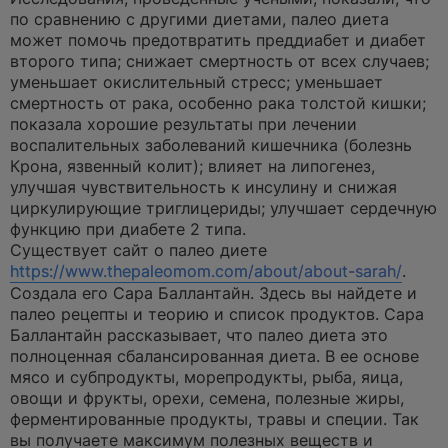
по сравнению с другими диетами, палео диета
может помочь предотвратить преддиабет и диабет
второго типа; снижает смертность от всех случаев;
уменьшает окислительный стресс; уменьшает
смертность от рака, особенно рака толстой кишки;
показала хорошие результаты при лечении
воспалительных заболеваний кишечника (болезнь
Крона, язвенный колит); влияет на липогенез,
улучшая чувствительность к инсулину и снижая
циркулирующие триглицериды; улучшает сердечную
функцию при диабете 2 типа.
Существует сайт о палео диете
https://www.thepaleomom.com/about/about-sarah/
.
Создала его Сара Баллантайн. Здесь вы найдете и
палео рецепты и теорию и список продуктов. Сара
Баллантайн рассказывает, что палео диета это
полноценная сбалансированная диета. В ее основе
мясо и субпродукты, морепродукты, рыба, яица,
овощи и фрукты, орехи, семена, полезные жиры,
ферментированные продукты, травы и специи. Так
вы получаете максимум полезных веществ и