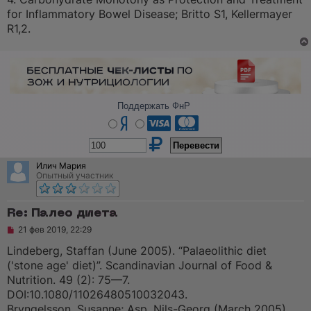
for Inflammatory Bowel Disease; Britto S1, Kellermayer
R1,2.
Поддержать ФнР
Илич Мария
Опытный участник
Re: Палео диета
Н
21 фев 2019, 22:29
е
п
Lindeberg, Staffan (June 2005). “Palaeolithic diet
р
('stone age' diet)”. Scandinavian Journal of Food &
о
ч
Nutrition. 49 (2): 75—7.
и
DOI:10.1080/11026480510032043.
т
а
Bryngelsson, Susanne; Asp, Nils-Georg (March 2005).