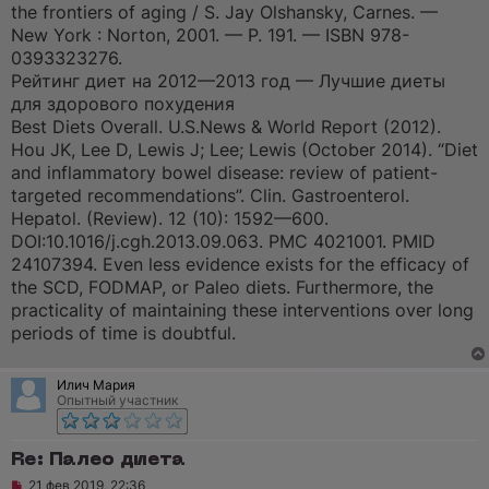
the frontiers of aging / S. Jay Olshansky, Carnes. —
New York : Norton, 2001. — P. 191. — ISBN 978-
0393323276.
Рейтинг диет на 2012—2013 год — Лучшие диеты
для здорового похудения
Best Diets Overall. U.S.News & World Report (2012).
Hou JK, Lee D, Lewis J; Lee; Lewis (October 2014). “Diet
and inflammatory bowel disease: review of patient-
targeted recommendations”. Clin. Gastroenterol.
Hepatol. (Review). 12 (10): 1592—600.
DOI:10.1016/j.cgh.2013.09.063. PMC 4021001. PMID
24107394. Even less evidence exists for the efficacy of
the SCD, FODMAP, or Paleo diets. Furthermore, the
practicality of maintaining these interventions over long
periods of time is doubtful.
Илич Мария
Опытный участник
Re: Палео диета
Н
21 фев 2019, 22:36