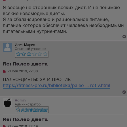
е
п
Я вообще не сторонник всяких диет. И не понимаю
р
всякие новомодные диеты.
о
ч
Я за сбалансировано и рациональное питание,
и
питание которое обеспечит человека необходимыми
т
а
питательными нутриентами.
н
н
о
Илич Мария
е
Опытный участник
с
о
о
б
Re: Палео диета
щ
е
Н
21 фев 2019, 22:38
н
е
и
п
ПАЛЕО-ДИЕТЫ: ЗА И ПРОТИВ
е
р
https://fitness-pro.ru/biblioteka/paleo ... rotiv.html
о
ч
и
т
Admin
а
Администратор
н
н
о
е
Re: Палео диета
с
Н
о
21 фев 2019, 22:49