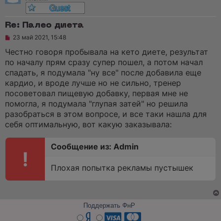
Re: Палео диета
Н
23 май 2021, 15:48
е
п
Честно говоря пробывала на кето диете, результат
р
по началу прям сразу супер пошел, а потом начал
о
ч
спадать, я подумала "ну все" после добавила еще
и
кардио, и вроде лучше но не сильно, тренер
т
а
посоветовал пищевую добавку, первая мне не
н
помогла, я подумала "глупая затей" но решила
н
о
разобраться в этом вопросе, и все таки нашла для
е
себя оптимальную, вот какую заказывала:
с
о
о
Сообщение из: Admin
б
!
щ
е
Плохая попытка рекламы пустышек
н
и
е
Поддержать ФнР