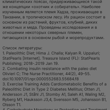
климатических поясах, придерживающиеся такой
же концепции «охотник и собиратель». Наиболее
изученным является племя Хадза, проживающее в
Танзании, в тропическом лесу. Их рацион состоит в
основном из растений, фруктов, клубней, диких
животных и меда. Проведены исследования и в
отношении некоторых северных племен,
питающихся в основном рыбой и морепродуктами.
Список литературы:
1. Paleolithic Diet; Hima J. Challa; Kalyan R. Uppaluri;
StatPearls [Internet]. Treasure Island (FL): StatPearls
Publishing; 2018-.2019 Jan 19.
2. Combating insulin resistance with the paleo diet
Olivieri C; The Nurse Practitioner, 44(2), 49–55.
doi:10.1097/01.npr.0000552683.55684.f8
3. Exercise Training Adds Cardiometabolic Benefits of a
Paleolithic Diet in Type 2 Diabetes Mellitus; Otten J1,
Andersson J1, Ståhl J1, Stomby A1, Saleh A1, Waling M2,
Ryberg M1, Hauksson J3,4, Svensson M5, Johansson B1,
Olsson T1.
4. Carbohydrate Monotony as Protection and Treatment