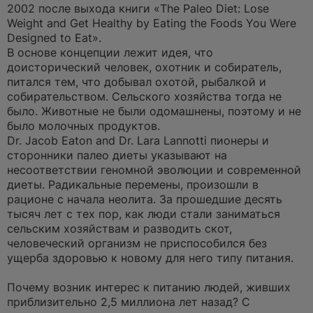
а
2002 после выхода книги «The Paleo Diet: Lose
н
Weight and Get Healthy by Eating the Foods You Were
н
о
Designed to Eat».
е
В основе концепции лежит идея, что
с
о
доисторический человек, охотник и собиратель,
о
питался тем, что добывал охотой, рыбалкой и
б
щ
собирательством. Сельского хозяйства тогда не
е
было. Животные не были одомашнены, поэтому и не
н
и
было молочных продуктов.
е
Dr. Jacob Eaton and Dr. Lara Lannotti пионеры и
сторонники палео диеты указывают на
несоответствии геномной эволюции и современной
диеты. Радикальные перемены, произошли в
рационе с начала неолита. За прошедшие десять
тысяч лет с тех пор, как люди стали заниматься
сельским хозяйствам и разводить скот,
человеческий организм не приспособился без
ущерба здоровью к новому для него типу питания.
Почему возник интерес к питанию людей, живших
приблизительно 2,5 миллиона лет назад? С