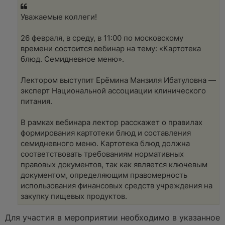
р
о
ч
Уважаемые коллеги!
и
т
а
26 февраля, в среду, в 11:00 по московскому
н
времени состоится вебинар на тему: «Картотека
н
о
блюд. Семидневное меню».
е
с
о
Лектором выступит Ерёмина Манзиля Ибатуловна —
о
эксперт Национальной ассоциации клинического
б
щ
питания.
е
н
и
В рамках вебинара лектор расскажет о правилах
е
формирования картотеки блюд и составления
семидневного меню. Картотека блюд должна
соответствовать требованиям нормативных
правовых документов, так как является ключевым
документом, определяющим правомерность
использования финансовых средств учреждения на
закупку пищевых продуктов.
Для участия в мероприятии необходимо в указанное