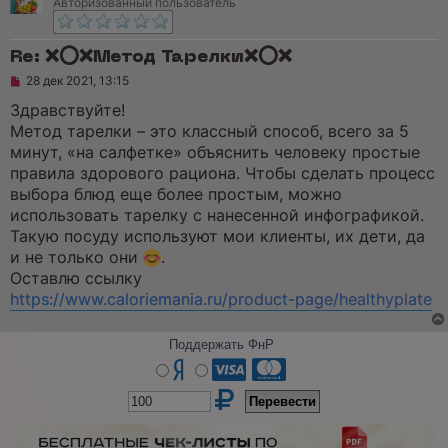
Авторизованный пользователь
Re: ❌⭕️❌Метод Тарелки❌⭕️❌
Н
28 дек 2021, 13:15
е
п
Здравствуйте!
р
Метод тарелки – это классный способ, всего за 5
о
ч
минут, «на салфетке» объяснить человеку простые
и
правила здорового рациона. Чтобы сделать процесс
т
а
выбора блюд еще более простым, можно
н
использовать тарелку с нанесенной инфографикой.
н
о
Такую посуду используют мои клиенты, их дети, да
е
и не только они
.
с
о
Оставлю ссылку
о
https://www.caloriemania.ru/product-page/healthyplate
б
щ
е
Поддержать ФнР
н
и
е