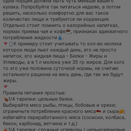
одна порция должна быть чуть меньше вашего
кулака. По­пробуйте так питаться неделю, а потом
решить, насколько комфортно для вас такое
количество пищи и требуются ли коррекция.
Отдельно стоит помнить о калорийных на­питках,
нормах приема чая и кофе
, признаках адекватного
потребления жидкости
.
К примеру стоит учитывать то кол-во молока
которое люди пьют каждый день, это не просто
напиток, это жидкая пища - Белки - Жиры и
Углеводы, а в 1 л молока уже 35 гр жиров. Для кого
то это уже половина суточной нормы, не считаю
остального рациона на весь день, где так же будут
жиры.
Правила питания простые:
1/4 тарелки: цельные белки.
Выбирайте мясо рыбы, птицы, бобовые и орехи;
ограничьте потребление красного мяса
и сыра
;
избегайте переработанного мяса (сосиски, колбаса,
бекон, карбонад, ветчина и т.д.)
1/4 тарелки: сложные углеводы / цельнозерновые