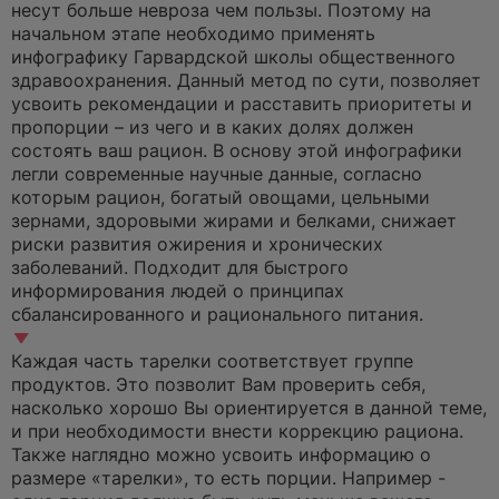
несут больше невроза чем пользы. Поэтому на
т
а
начальном этапе необходимо применять
н
инфографику Гарвардской школы общественного
н
о
здравоохранения. Данный метод по сути, позволяет
е
усвоить рекомендации и расставить приоритеты и
с
о
пропорции – из чего и в каких долях должен
о
состоять ваш рацион. В основу этой инфографики
б
щ
легли современные научные данные, согласно
е
которым рацион, богатый овощами, цельными
н
и
зернами, здоровыми жирами и белками, снижает
е
риски развития ожирения и хронических
заболеваний. Подходит для быст­рого
информирования людей о принципах
сбалансированного и рационального питания.
Каждая часть тарелки соответствует группе
продуктов. Это позволит Вам проверить себя,
насколько хорошо Вы ориентируется в данной теме,
и при необходи­мости внести коррекцию рациона.
Также наглядно можно усвоить информацию о
размере «тарел­ки», то есть порции. Например -