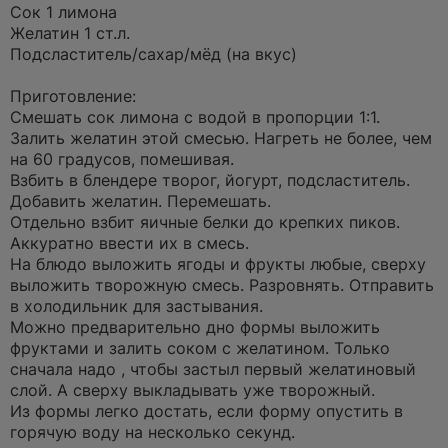
а
Сок 1 лимона
н
Желатин 1 ст.л.
н
о
Подсластитель/сахар/мёд (на вкус)
е
с
о
Приготовление:
о
Смешать сок лимона с водой в пропорции 1:1.
б
щ
Залить желатин этой смесью. Нагреть не более, чем
е
на 60 градусов, помешивая.
н
и
Взбить в блендере творог, йогурт, подсластитель.
е
Добавить желатин. Перемешать.
Отдельно взбит яичные белки до крепких пиков.
Аккуратно ввести их в смесь.
На блюдо выложить ягоды и фрукты любые, сверху
выложить творожную смесь. Разровнять. Отправить
в холодильник для застывания.
Можно предварительно дно формы выложить
фруктами и залить соком с желатином. Только
сначала надо , чтобы застыл первый желатиновый
слой. А сверху выкладывать уже творожный.
Из формы легко достать, если форму опустить в
горячую воду на несколько секунд.