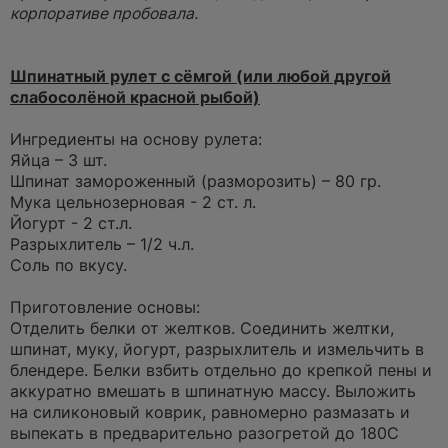
р
корпоративе пробовала.
о
ч
и
т
а
Шпинатный рулет с сёмгой (или любой другой
н
слабосолёной красной рыбой)
н
о
е
Ингредиенты на основу рулета:
с
о
Яйца – 3 шт.
о
Шпинат замороженный (разморозить) – 80 гр.
б
щ
Мука цельнозерновая - 2 ст. л.
е
Йогурт - 2 ст.л.
н
и
Разрыхлитель – 1/2 ч.л.
е
Соль по вкусу.
Приготовление основы:
Отделить белки от желтков. Соединить желтки,
шпинат, муку, йогурт, разрыхлитель и измельчить в
блендере. Белки взбить отдельно до крепкой пены и
аккуратно вмешать в шпинатную массу. Выложить
на силиконовый коврик, равномерно размазать и
выпекать в предварительно разогретой до 180С