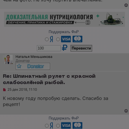
Поддержать ФнР
Наталья Меньшикова
Донатор
Re: Шпинатный рулет с красной
слабосолёной рыбой.
Н
25 дек 2018, 11:10
е
п
К новому году попробую сделать. Спасибо за
р
рецепт!
о
ч
и
т
Поддержать ФнР
а
н