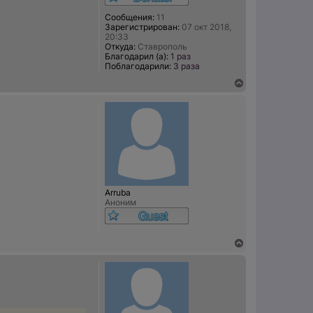
т
ь
Сообщения:
11
с
Зарегистрирован:
07 окт 2018,
я
20:33
к
Откуда:
Ставрополь
н
Благодарил (а):
1 раз
а
Поблагодарили:
3 раза
ч
В
а
е
л
р
у
н
у
т
ь
с
я
к
н
Arruba
а
Аноним
ч
а
л
у
В
е
р
н
у
т
ь