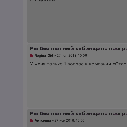
н
р
и
о
е
ч
и
т
а
н
н
о
е
с
о
Re: Бесплатный вебинар по прог
о
б
Н
Regina_Gid
»
27 ноя 2018, 10:09
щ
е
е
п
У меня только 1 вопрос к компании «Старк
н
р
и
о
е
ч
и
т
а
н
н
о
е
с
о
Re: Бесплатный вебинар по прог
о
б
Н
Антонина
»
27 ноя 2018, 13:56
щ
е
е