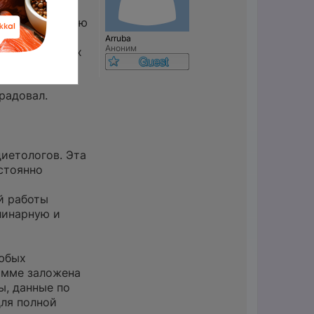
ацион», с целью
 использовали
Arruba
Аноним
е составленных
атления, т.к.
радовал.
диетологов. Эта
стоянно
й работы
линарную и
любых
рамме заложена
ы, данные по
для полной