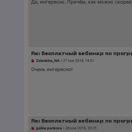
п
Да, интересно. Причём, как можно скорее
н
р
и
о
е
ч
и
т
а
н
н
о
е
с
о
Re: Бесплатный вебинар по прог
о
б
Н
Zelenkina_NA
»
27 ноя 2018, 14:51
щ
е
е
п
Очень интересно!
н
р
и
о
е
ч
и
т
а
н
н
о
е
с
о
Re: Бесплатный вебинар по прог
о
б
Н
galina pankova
»
28 ноя 2018, 20:21
щ
е