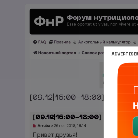
Форум нутрициоло
Esse oportet ut vivas, non vivere ut
FAQ
Правила
Алкогольный калькулятор
Новостной портал
Список разделов
Раздел
ADVERTISE
[09.12|16:00-18:00] Беспла
[09.12|16:00-18:00] Бесплатн
Н
Arruba
»
26 ноя 2018, 16:14
е
Привет друзья!
п