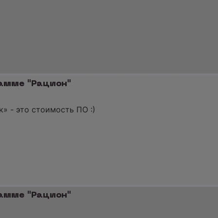
рамме "Рацион"
» - это стоимость ПО :)
рамме "Рацион"