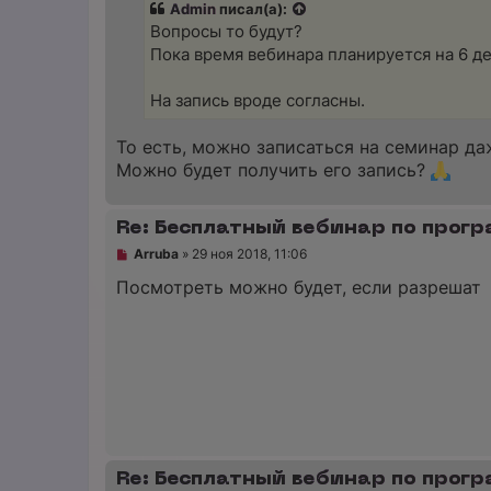
и
Admin
писал(а):
о
е
ч
Вопросы то будут?
и
Пока время вебинара планируется на 6 дек
т
а
н
На запись вроде согласны.
н
о
е
То есть, можно записаться на семинар д
с
о
Можно будет получить его запись?
о
б
щ
Re: Бесплатный вебинар по прог
е
н
Н
Arruba
»
29 ноя 2018, 11:06
и
е
е
п
Посмотреть можно будет, если разрешат
р
о
ч
и
т
а
н
н
о
е
с
о
Re: Бесплатный вебинар по прог
о