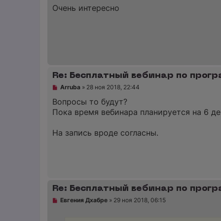
е
п
Очень интересно
н
р
и
о
е
ч
и
т
а
н
н
о
Re: Бесплатный вебинар по прог
е
с
Н
Arruba
»
28 ноя 2018, 22:44
о
е
о
п
Вопросы то будут?
б
р
щ
Пока время вебинара планируется на 6 дек
о
е
ч
н
и
и
На запись вроде согласны.
т
е
а
н
н
о
е
с
о
Re: Бесплатный вебинар по прог
о
б
Н
Евгения Дхабре
»
29 ноя 2018, 06:15
щ
е
е
п
н
р