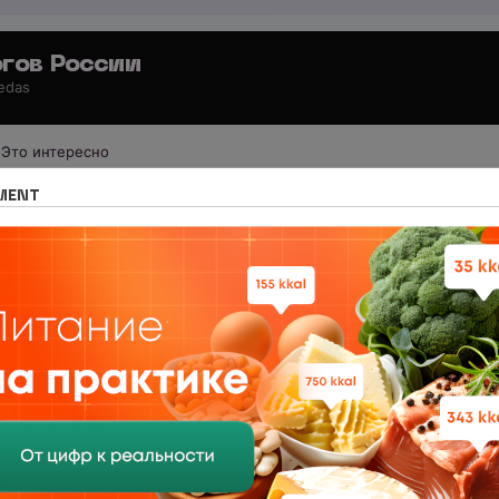
гов России
 edas
Это интересно
 для специалистов
Необходимые инструменты
MENT
тный вебинар по программе "Рацион"
ый вебинар по программе "Рацион"