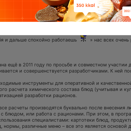
плено у компании «Старк» программное обеспечение «Р
ки рационов питания. Врачи, ординаторы и аспиранты
пациентов, а также для расчета и корректировки ране
велось поработать, и она оставила положительные впеч
ебя и дальше спокойно работаешь
» нас всех очень 
на ещё в 2011 году по просьбе и совместном участии 
вается и совершенствуется разработчиками. К ней по
бходимые инструменты для оперативной и качественно
ого расчета химического состава блюд (учитывая и ку
атизацией разработки рационов.
все расчеты производятся буквально после внесения 
 с блюдом, или работа с рационами. При этом, в прог
пользования специалистами: картотеки блюд, продукт
, нормы, различные меню – все это является основой 