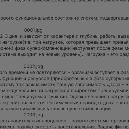
торого функциональное состояние систем, подвергавши
0001.jpg
 2-3 дня. и зависит от характера и глубины работы выз
нагрузке(т.е. той нагрузке, которая превышает привы
мерной) фаза суперкомпенсации наступает после фазы м
истема выходит на новый уровень). Нагрузка - это раз
0002.jpg
ого времени не повторяются - организм вступает в фа
 функций и ресурсов (приобретенных в фазе суперком
этому так важно иметь точную зависимость «Доза – Эф
 между величиной нагрузки и приростом тренируемой
ем выше тренируемая функция. Однако величина нагруз
ретренированности. Оптимальный период отдыха – ка
ся на максимальный уровень суперкомпенсации.
0003.jpg
осстановительных процессов – разные системы организ
 имеют разную скорость восстановления. Задача фитне