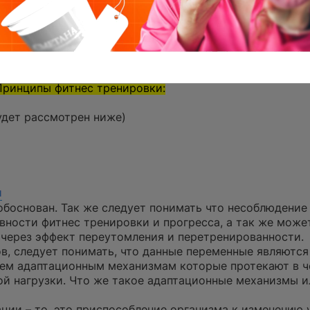
ганизация фитнес тренировки требует ряд подходов и 
овки имеет свои принципы и независимо от целей зан
ской и практической основой управления тренировкой
ем и безопасностью, что в первую очередь важно в ра
Принципы фитнес тренировки:
удет рассмотрен ниже)
и
обоснован. Так же следует понимать что несоблюдение
ности фитнес тренировки и прогресса, а так же може
 через эффект переутомления и перетренированности.
в, следует понимать, что данные переменные являются
тем адаптационным механизмам которые протекают в 
кой нагрузки. Что же такое адаптационные механизмы 
ации – то, это приспособление организма к изменению 