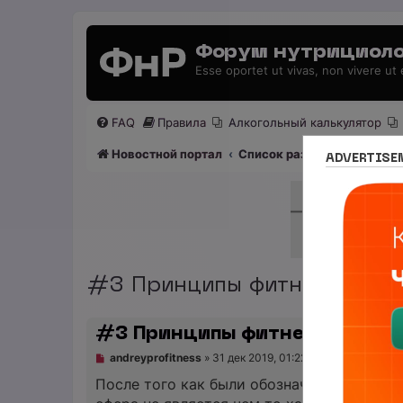
Форум нутрициоло
Esse oportet ut vivas, non vivere ut
FAQ
Правила
Алкогольный калькулятор
Новостной портал
Список разделов
Раздел
ADVERTISE
#3 Принципы фитнес тренир
#3 Принципы фитнес трениро
Н
andreyprofitness
»
31 дек 2019, 01:22
е
п
После того как были обозначены ориент
р