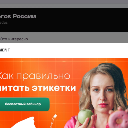
гов России
 edas
Это интересно
 для специалистов
Все о спорте и фитнесе
MENT
овки. Принцип суперкомпенсации.
вки. Принцип суперкомпенсации.
иры
фитнеса
и его значения в жизни людей, стало ясно, 