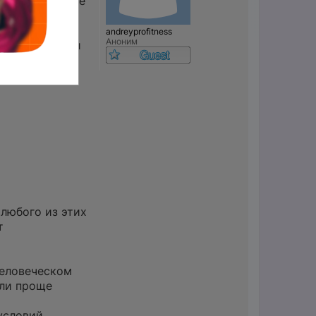
методов. Проще
ятий фитнесом
, ее
andreyprofitness
Аноним
боте с лицами
 любого из этих
т
человеческом
или проще
условий