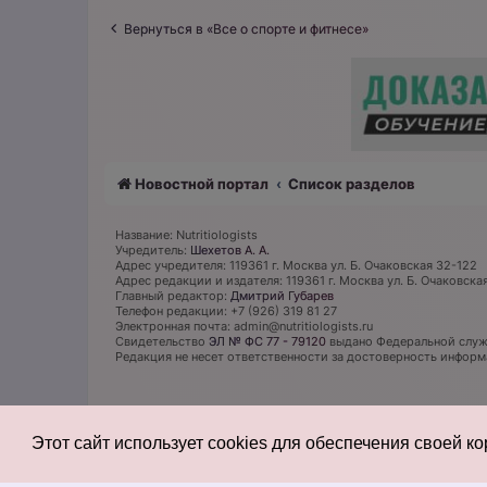
Вернуться в «Все о спорте и фитнесе»
Новостной портал
Список разделов
Название: Nutritiologists
Учредитель:
Шехетов А. А.
Адрес учредителя: 119361 г. Москва ул. Б. Очаковская 32-122
Адрес редакции и издателя: 119361 г. Москва ул. Б. Очаковска
Главный редактор:
Дмитрий Губарев
Телефон редакции: +7 (926) 319 81 27
Электронная почта: admin@nutritiologists.ru
Cвидетельство
ЭЛ № ФС 77 - 79120
выдано Федеральной служб
Редакция не несет ответственности за достоверность инфор
Этот сайт использует cookies для обеспечения своей к