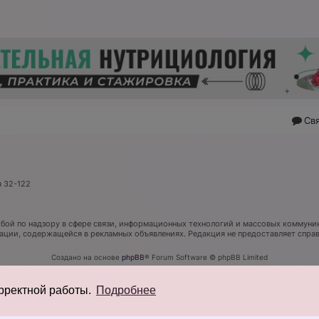
Св
я 32-122
ой по надзору в сфере связи, информационных технологий и массовых коммуник
мации, содержащейся в рекламных объявлениях. Редакция не предоставляет спр
Создано на основе
phpBB
® Forum Software © phpBB Limited
Русская поддержка phpBB
Конфиденциальность
|
Правила
орректной работы.
Подробнее