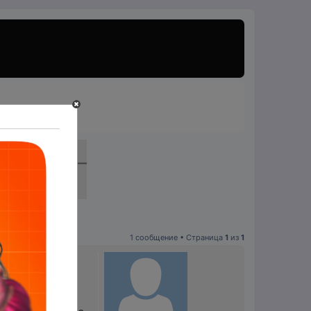
1 сообщение • Страница
1
из
1
что данная