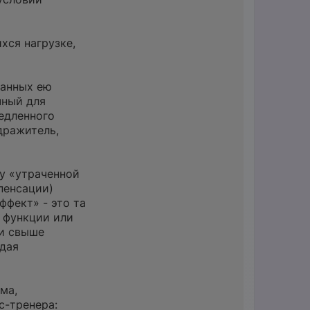
хся нагрузке,
ванных ею
чный для
едленного
дражитель,
зу «утраченной
пенсации)
фект» - это та
 функции или
ки свыше
ждая
ма,
с-тренера: