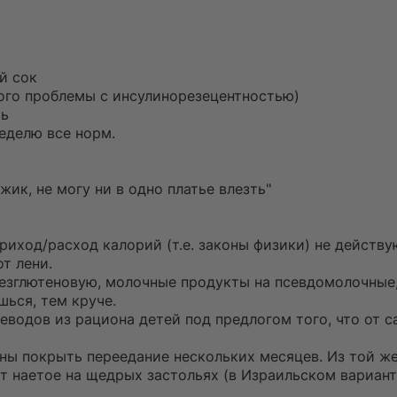
й сок
 кого проблемы с инсулинорезецентностью)
шь
неделю все норм.
жик, не могу ни в одно платье влезть"
приход/расход калорий (т.е. законы физики) не действу
от лени.
безглютеновую, молочные продукты на псевдомолочные,
шься, тем круче.
еводов из рациона детей под предлогом того, что от с
бны покрыть переедание нескольких месяцев. Из той ж
т наетое на щедрых застольях (в Израильском вариант