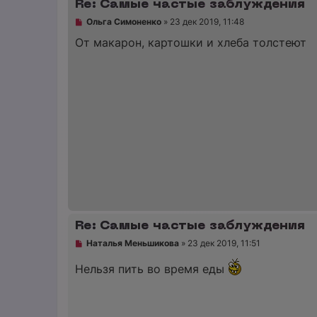
Re: Самые частые заблуждения
Н
Ольга Симоненко
»
23 дек 2019, 11:48
е
п
От макарон, картошки и хлеба толстеют
р
о
ч
и
т
а
н
н
о
е
с
о
о
б
щ
е
н
и
Re: Самые частые заблуждения
е
Н
Наталья Меньшикова
»
23 дек 2019, 11:51
е
п
Нельзя пить во время еды
р
о
ч
и
т