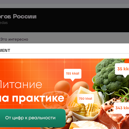
гов России
 edas
Это интересно
 для потребителей
Свободное общение
MENT