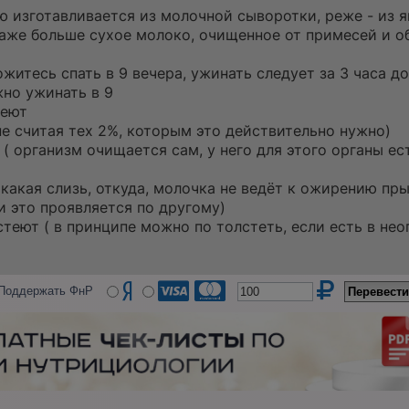
ю изготавливается из молочной сыворотки, реже - из я
о даже больше сухое молоко, очищенное от примесей и 
ложитесь спать в 9 вечера, ужинать следует за 3 часа д
жно ужинать в 9
теют
не считая тех 2%, которым это действительно нужно)
 организм очищается сам, у него для этого органы ес
 (какая слизь, откуда, молочка не ведёт к ожирению пр
и это проявляется по другому)
стеют ( в принципе можно по толстеть, если есть в не
Поддержать ФнР