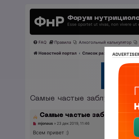
Форум нутрициоло
Esse oportet ut vivas, non vivere ut
FAQ
Правила
Алкогольный калькулятор
Новостной портал
Список разделов
Раздел
ADVERTISE
Самые частые заблуждения
Самые частые заблуждения
Н
mjonaus
»
23 дек 2019, 11:46
е
п
Всем привет :)
р