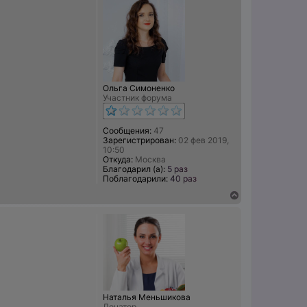
а
ч
а
л
у
Ольга Симоненко
Участник форума
Сообщения:
47
Зарегистрирован:
02 фев 2019,
10:50
Откуда:
Москва
Благодарил (а):
5 раз
Поблагодарили:
40 раз
В
е
р
н
у
т
ь
с
я
к
Наталья Меньшикова
н
Донатор