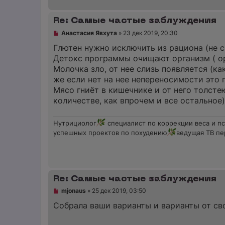
е
н
и
Re: Самые частые заблуждения
е
Н
Анастасия Явхута
»
23 дек 2019, 20:30
е
п
Глютен нужно исключить из рациона (не с
р
Детокс программы очищают организм ( ор
о
ч
Молочка зло, от нее слизь появляется (ка
и
же если нет на нее непереносимости это 
т
а
Мясо гниёт в кишечнике и от него толсте
н
количестве, как впрочем и все остальное)
н
о
е
Нутрициолог
специалист по коррекции веса и п
с
о
успешных проектов по похудению
ведущая ТВ пе
о
б
щ
е
н
и
Re: Самые частые заблуждения
е
Н
mjonaus
»
25 дек 2019, 03:50
е
п
Собрала ваши варианты и варианты от сво
р
о