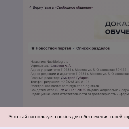
Вернуться в «Свободное общение»
Новостной портал
Список разделов
Название: Nutritiologists
Учредитель:
Шехетов А. А.
Адрес учредителя: 119361 г. Москва ул. Б. Очаковская 32-122
Адрес редакции и издателя: 119361 г. Москва ул. Б. Очаковска
Главный редактор:
Дмитрий Губарев
Телефон редакции: +7 (926) 319 81 27
Электронная почта: admin@nutritiologists.ru
Cвидетельство
ЭЛ № ФС 77 - 79120
выдано Федеральной служб
Редакция не несет ответственности за достоверность инфор
Этот сайт использует cookies для обеспечения своей к