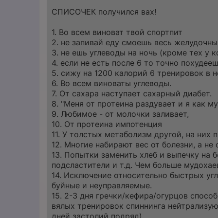
ч
и
СПИСОЧЕК получился вах!
т
а
н
1. Во всем виноват твой спортпит
н
о
2. не запивай еду смоешь весь желудочны
е
3. не ешь углеводы на ночь (кроме тех у
с
о
4. если не есть после 6 то точно похудее
о
5. сижу на 1200 калорий 6 тренировок в 
б
щ
6. Во всем виноваты углеводы.
е
7. От сахара наступает сахарный диабет.
н
и
8. "Меня от протеина раздувает и я как му
е
9. Любимое - от молочки заливает,
10. От протеина импотенция
11. У толстых метаболизм другой, на них 
12. Многие набирают вес от болезни, а не 
13. Попытки заменить хлеб и выпечку на 
подсластители и т.д. Чем больше мудохае
14. Исключение относительно быстрых угл
буйные и неуправляемые.
15. 2-3 дня гречки/кефира/огурцов спосо
вялых тренировок спиннинга нейтрализую
дней застолий подряд).