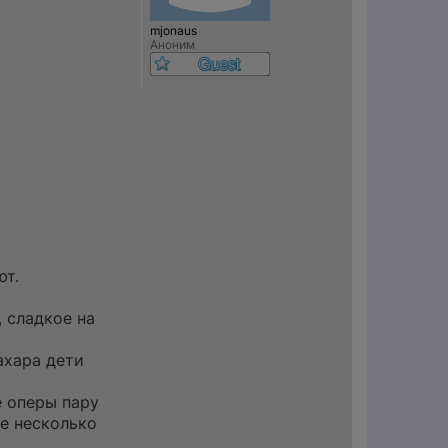
к
н
mjonaus
а
Аноним
ч
а
л
у
ют.
 сладкое на
ахара дети
е оперы пару
е несколько