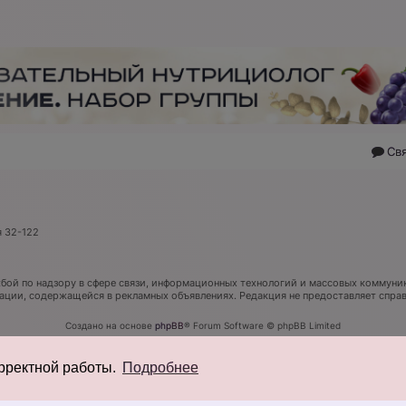
Св
я 32-122
ой по надзору в сфере связи, информационных технологий и массовых коммуник
мации, содержащейся в рекламных объявлениях. Редакция не предоставляет спр
Создано на основе
phpBB
® Forum Software © phpBB Limited
Русская поддержка phpBB
Конфиденциальность
|
Правила
орректной работы.
Подробнее