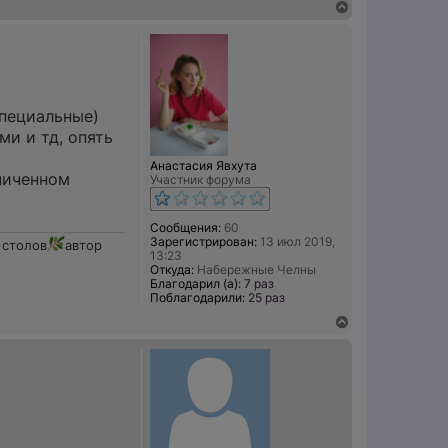
В
е
р
н
у
т
ь
с
специальные)
я
ми и тд, опять
к
н
Анастасия Явхута
а
аниченном
Участник форума
ч
а
л
Сообщения:
60
у
Зарегистрирован:
13 июл 2019,
 столов
автор
13:23
Откуда:
Набережные Челны
Благодарил (а):
7 раз
Поблагодарили:
25 раз
В
е
р
н
у
т
ь
с
я