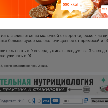
встречающихся заблуждения по питанию?
 этих мифов!
 изготавливается из молочной сыворотки, реже - из яиц
о даже больше сухое молоко, очищенное от примесей и 
ожитесь спать в 9 вечера, ужинать следует за 3 часа до
жно ужинать в 9)
55, всего редактировалось 2 раза.
Поддержать ФнР