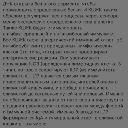
ДНК открыта без этого фермента, чтобы
производить определенные белки. И КЦЖК таким
образом регулируют все процессы, через сенсоры,
меняя экспрессию определенного гена в клетке.
Также КЦЖК будут стимулировать
антибактериальный и антигрибковый иммунитет.
Все КЦЖК гасят аллергический иммунный ответ IgE,
ингибирубт синтез врожденных лимфотических
клеток 2го типа, которые также провоцируют
аллергические реакции. Они увеличивают
популяцию ILC3 (врожденная лимфоидная клетка 3
типа), которые секретируют IL17 (из иммунитета
слизистых). IL17 является самым главным
провоспалительным цитокином, интерлейкином в
слизистой кишечника, и вообще в принципе в
слизистой дыхательных путей или половых. Именно
он обеспечивает защиту от патогенов и участвует в
создании равновесия толерантности между флорой
и bммунной системой. Именно благодаря IL17
формируются IgA и гуморальный ответ в слизистой
кишки в том числе.