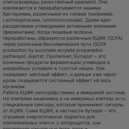
олигосахариды, резистентный крахмал). Они
извлекаются и перерабатываются нашими
бактериями, различными их типами (например,
Lachnospiraceae, ruminococcaceae). Далее идет
расщепление углеводными активными энзимами
(ферментами). Когда пищевые волокна
переработаны, образуются различные КЦЖК (SCFA)
через различные биохимические пути (SCFA
production by succinate acrylate propanediol
pathways). Ацетат, Пропионат, Бутират – это
конечные продукты ферментации углеводов в
анаэробных условиях в толстой кишке. Они
оказывают местный эффект, и дальше уже через
кровь оказывается системный эффект на весь
организм.
Работа КЦЖК непосредственно в иммунной системе.
На эпителии кишечника и на иммунных клетках есть
специальные сенсоры, которые принимают сигналы
от КЦЖК. Сами КЦЖК, в частности бутират – это
огромная энергетическая подпитка для
эпителиальных клеток у энтероцитов, они
регулируют сигнальные пути, рост и