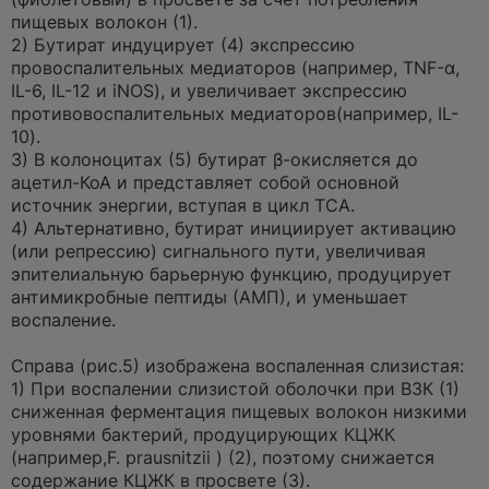
пищевых волокон (1).
2) Бутират индуцирует (4) экспрессию
провоспалительных медиаторов (например, TNF-α,
IL-6, IL-12 и iNOS), и увеличивает экспрессию
противовоспалительных медиаторов(например, IL-
10).
3) В колоноцитах (5) бутират β-окисляется до
ацетил-КоА и представляет собой основной
источник энергии, вступая в цикл ТСА.
4) Альтернативно, бутират инициирует активацию
(или репрессию) сигнального пути, увеличивая
эпителиальную барьерную функцию, продуцирует
антимикробные пептиды (АМП), и уменьшает
воспаление.
Справа (рис.5) изображена воспаленная слизистая:
1) При воспалении слизистой оболочки при ВЗК (1)
сниженная ферментация пищевых волокон низкими
уровнями бактерий, продуцирующих КЦЖК
(например,F. prausnitzii ) (2), поэтому снижается
содержание КЦЖК в просвете (3).