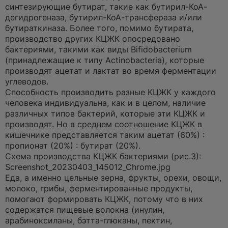
синтезирующие бутират, такие как бутирил-КоА-
дегидрогеназа, бутирил-КоА-трансфераза и/или
бутираткиназа. Более того, помимо бутирата,
производство других КЦЖК опосредовано
бактериями, такими как виды Bifidobacterium
(принадлежащие к типу Actinobacteria), которые
производят ацетат и лактат во время ферментации
углеводов.
Способность производить разные КЦЖК у каждого
человека индивидуальна, как и в целом, наличие
различных типов бактерий, которые эти КЦЖК и
производят. Но в среднем соотношение КЦЖК в
кишечнике представляется таким ацетат (60%) :
пропионат (20%) : бутират (20%).
Схема производства КЦЖК бактериями (рис.3):
Screenshot_20230403_145012_Chrome.jpg
Еда, а именно цельные зерна, фрукты, орехи, овощи,
молоко, грибы, ферментированные продукты,
помогают формировать КЦЖК, потому что в них
содержатся пищевые волокна (инулин,
арабиноксиланы, бэтта-глюканы, пектин,