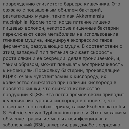
повреждению слизистого барьера кишечника. Это
связано с повышенным обилием бактерий,
разлагающих муцин, таких как Akkermansia
muciniphila. Кроме того, когда питание лишено
пищевых волокон, некоторые кишечные бактерии
переключают свой метаболизм на использование
гликанов муцина, индуцируя экспрессию генов
ферментов, разрушающих муцин. В соответствии с
этим, западный тип питания снижает скорость
роста слизи и ее секреции, делая проницаемой, и,
таким образом, может повышать восприимчивость
к инфекциям. Поскольку бактерии, производящие
КЦЖК, очень чувствительны к кислороду, их
количество снижается при наличии кислорода в
просвете кишки, что снижает количество
продукции КЦЖК. Эта петля прямой связи приводит
к увеличению уровня кислорода в просвете, что
позволяет протеобактериям, таким Escherichia coli и
S. Enteric serovar Typhimurium цвести. Этот механизм
объясняет развитие многих неинфекционных
заболеваний (ВЗК, аллергия, рак, диабет, сердечно-