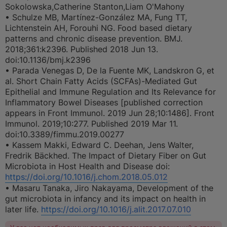
Sokolowska,Catherine Stanton,Liam O'Mahony
• Schulze MB, Martínez-González MA, Fung TT,
Lichtenstein AH, Forouhi NG. Food based dietary
patterns and chronic disease prevention. BMJ.
2018;361:k2396. Published 2018 Jun 13.
doi:10.1136/bmj.k2396
• Parada Venegas D, De la Fuente MK, Landskron G, et
al. Short Chain Fatty Acids (SCFAs)-Mediated Gut
Epithelial and Immune Regulation and Its Relevance for
Inflammatory Bowel Diseases [published correction
appears in Front Immunol. 2019 Jun 28;10:1486]. Front
Immunol. 2019;10:277. Published 2019 Mar 11.
doi:10.3389/fimmu.2019.00277
• Kassem Makki, Edward C. Deehan, Jens Walter,
Fredrik Bäckhed. The Impact of Dietary Fiber on Gut
Microbiota in Host Health and Disease doi:
https://doi.org/10.1016/j.chom.2018.05.012
• Masaru Tanaka, Jiro Nakayama, Development of the
gut microbiota in infancy and its impact on health in
later life.
https://doi.org/10.1016/j.alit.2017.07.010