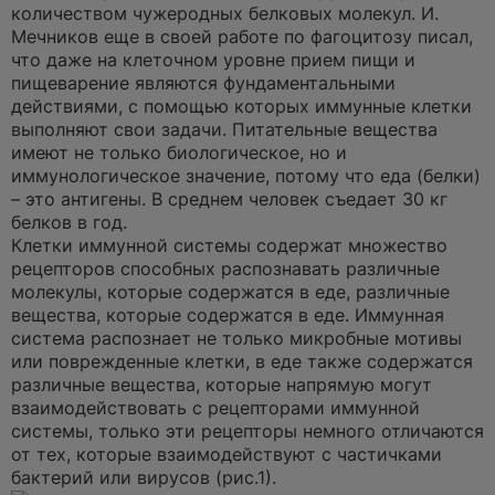
а
количеством чужеродных белковых молекул. И.
н
Мечников еще в своей работе по фагоцитозу писал,
н
о
что даже на клеточном уровне прием пищи и
е
пищеварение являются фундаментальными
с
о
действиями, с помощью которых иммунные клетки
о
выполняют свои задачи. Питательные вещества
б
щ
имеют не только биологическое, но и
е
иммунологическое значение, потому что еда (белки)
н
и
– это антигены. В среднем человек съедает 30 кг
е
белков в год.
Клетки иммунной системы содержат множество
рецепторов способных распознавать различные
молекулы, которые содержатся в еде, различные
вещества, которые содержатся в еде. Иммунная
система распознает не только микробные мотивы
или поврежденные клетки, в еде также содержатся
различные вещества, которые напрямую могут
взаимодействовать с рецепторами иммунной
системы, только эти рецепторы немного отличаются
от тех, которые взаимодействуют с частичками
бактерий или вирусов (рис.1).