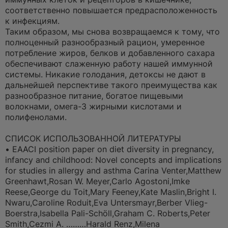
соответственно повышается предрасположенность
к инфекциям.
Таким образом, мы снова возвращаемся к тому, что
полноценный разнообразный рацион, умеренное
потребление жиров, белков и добавленного сахара
обеспечивают слаженную работу нашей иммунной
системы. Никакие голодания, детоксы не дают в
дальнейшей перспективе такого преимущества как
разнообразное питание, богатое пищевыми
волокнами, омега-3 жирными кислотами и
полифенолами.
СПИСОК ИСПОЛЬЗОВАННОЙ ЛИТЕРАТУРЫ
• EAACI position paper on diet diversity in pregnancy,
infancy and childhood: Novel concepts and implications
for studies in allergy and asthma Carina Venter,Matthew
Greenhawt,Rosan W. Meyer,Carlo Agostoni,Imke
Reese,George du Toit,Mary Feeney,Kate Maslin,Bright I.
Nwaru,Caroline Roduit,Eva Untersmayr,Berber Vlieg-
Boerstra,Isabella Pali-Schöll,Graham C. Roberts,Peter
Smith,Cezmi A. ………Harald Renz,Milena