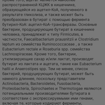
распространенной КЦЖК в кишечнике,
образующейся из ацетил-КоА, полученного в
результате гликолиза, и также может быть
преобразован в бутират с помощью фермента
бутирил-КоА: ацетил-КоА-трансферазы. Основные
бактерии, продуцирующие бутират в кишечнике
человека, принадлежат к типу Firmicutes, в
частности, Faecalibacterium prausnitzii и Clostridium
leptum из семейства Ruminococcaceae , а также
Eubacterium rectale и Roseburia spp. семейства
Lachnospiraceae. Кроме того, бактерии,
утилизирующие сахар и/или лактат, производят
бутират из лактата и ацетата, такие как Eubacterium
hallii и Anaerostipes spp. Тем не менее, список
бактерий, продуцирующих бутират, может быть
намного длиннее, поскольку представители
Actinobacteria, Bacteroidetes, Fusobacteria,
Proteobacteria, Spirochaetes и Thermotogae являются
потенциальными производителями бутирата в
соответствии с экспрессируемыми ими генами,
включая те, которые кодируют ферменты,