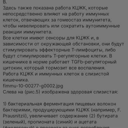
В.
Здесь также показана работа КЦЖК, которые
непосредственно влияют на работу иммунных
клеток, отвечающих за гомеостаз иммунитета,
чтобы нивелировать или сократить аутоиммунные
реакции иммунитета.
Все клетки имеют сенсоры для КЦЖК и, в
зависимости от окружающей обстановки, они будут
стимулировать эффекторные Т-лимфоциты, либо
будут стимулировать Т-регуляторные клетки. В
кишечнике в норме работает TGFb-регуляторный
цитокин, который тормозит все воспаления.
Работа КЦЖК и иммунных клеток в слизистой
кишечника.
fimmu-10-00277-g0002.jpg
Слева на (рис.5) изображена здоровая слизистая:
1) бактериальная ферментация пищевых волокон
бактериями, продуцирующими КЦЖК (например, F.
Prausnitzii), увеличивает содержание (2) бутирата
(зеленый), пропионата (синий) и ацетата
(фиолетовый) в просвете за счет потребления