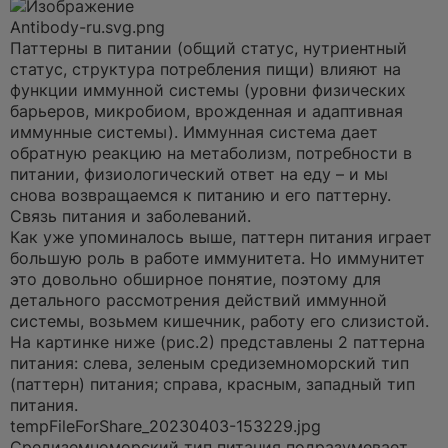
Antibody-ru.svg.png
Паттерны в питании (общий статус, нутриентный
статус, структура потребления пищи) влияют на
функции иммунной системы (уровни физических
барьеров, микробиом, врожденная и адаптивная
иммунные системы). Иммунная система дает
обратную реакцию на метаболизм, потребности в
питании, физиологический ответ на еду – и мы
снова возвращаемся к питанию и его паттерну.
Связь питания и заболеваний.
Как уже упоминалось выше, паттерн питания играет
большую роль в работе иммунитета. Но иммунитет
это довольно обширное понятие, поэтому для
детального рассмотрения действий иммунной
системы, возьмем кишечник, работу его слизистой.
На картинке ниже (рис.2) представлены 2 паттерна
питания: слева, зеленым средиземноморский тип
(паттерн) питания; справа, красным, западный тип
питания.
tempFileForShare_20230403-153229.jpg
Средиземноморский тип питания подразумевает