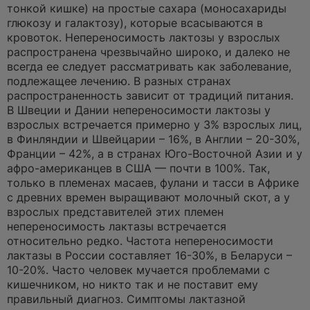
а
тонкой кишке) на простые сахара (моносахариды
н
глюкозу и галактозу), которые всасываются в
н
о
кровоток. Непереносимость лактозы у взрослых
е
распространена чрезвычайно широко, и далеко не
с
о
всегда ее следует рассматривать как заболевание,
о
подлежащее лечению. В разных странах
б
щ
распространенность зависит от традиций питания.
е
В Швеции и Дании непереносимости лактозы у
н
и
взрослых встречается примерно у 3% взрослых лиц,
е
в Финляндии и Швейцарии – 16%, в Англии – 20-30%,
Франции – 42%, а в странах Юго-Восточной Азии и у
афро-американцев в США — почти в 100%. Так,
только в племенах масаев, фулани и тасси в Африке
с древних времен выращивают молочный скот, а у
взрослых представителей этих племен
непереносимость лактазы встречается
относительно редко. Частота непереносимости
лактазы в России составляет 16-30%, в Беларуси –
10-20%. Часто человек мучается проблемами с
кишечником, но никто так и не поставит ему
правильный диагноз. Симптомы лактазной