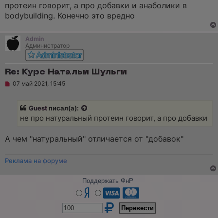
р
щ
протеин говорит, а про добавки и анаболики в
о
е
ч
н
bodybuilding. Конечно это вредно
и
и
т
е
а
Admin
н
Администратор
н
о
е
с
Re: Курс Натальи Шульги
о
о
Н
07 май 2021, 15:45
б
е
щ
п
е
р
Guest
писал(а):
н
о
и
ч
не про натуральный протеин говорит, а про добавки
е
и
т
а
А чем "натуральный" отличается от "добавок"
н
н
о
Реклама на форуме
е
с
о
Поддержать ФнР
о
б
щ
е
н