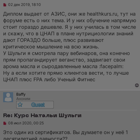
о
Н
02 дек 2019, 18:10
о
е
б
п
Диплом выдает от АЗИС, они же healthkurs.ru, тут на
щ
р
форуме есть о них тема. И у них обучение напрямую
е
о
н
ч
стоит гораздо дешевле. Я у них училась в том числе
и
и
и скажу, что в ЦНАП в плане нутрициологии знаний
е
т
а
дают ГОРАЗДО больше, плюс развивают
н
критическое мышление на всю жизнь.
н
о
У Шульги я смотрела пару вебинаров, она конечно
е
прям пропагандирует веганство, задвигает свои
с
о
арома масла и сыродавленные масла :facepalm:
о
Ну а если хотите прямо клиентов вести, то лучше
б
щ
ЦНАП плюс FPA либо Ученый Фитнес
е
н
и
Baffy
е
Аноним
Re: Курс Натальи Шульги
Н
08 июл 2020, 00:25
е
п
Это один из сертификатов. Вы думаете он у неё 1
р
десятилетней давности??