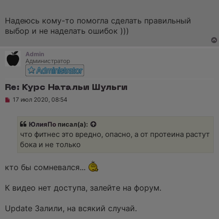
Надеюсь кому-то помогла сделать правильный
выбор и не наделать ошибок )))
Admin
Администратор
Re: Курс Натальи Шульги
Н
17 июл 2020, 08:54
е
п
р
ЮлияПо
писал(а):
о
ч
что фитнес это вредно, опасно, а от протеина растут
и
бока и не только
т
а
н
кто бы сомневался...
н
о
е
К видео нет доступа, залейте на форум.
с
о
о
Update Залили, на всякий случай.
б
щ