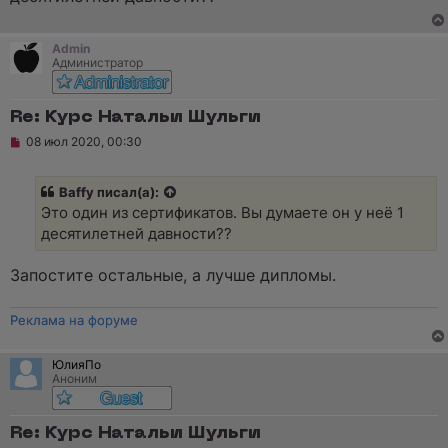
о
ч
и
т
Admin
а
Администратор
н
н
о
е
Re: Курс Натальи Шульги
с
Н
о
08 июл 2020, 00:30
е
о
п
б
р
щ
Baffy
писал(а):
о
е
ч
н
Это один из сертификатов. Вы думаете он у неё 1
и
и
десятилетней давности??
т
е
а
н
Запостите остальные, а лучше дипломы.
н
о
е
Реклама на форуме
с
о
о
б
ЮлияПо
щ
Аноним
е
н
и
Re: Курс Натальи Шульги
е