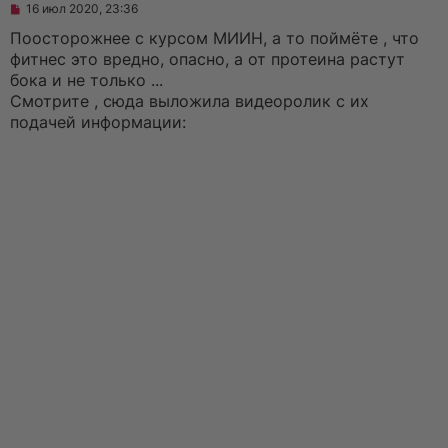
Н
16 июл 2020, 23:36
е
п
Поосторожнее с курсом МИИН, а то поймёте , что
р
фитнес это вредно, опасно, а от протеина растут
о
ч
бока и не только ...
и
Смотрите , сюда выложила видеоролик с их
т
а
подачей информации:
н
н
о
е
с
о
о
б
щ
е
н
и
е