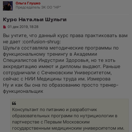
н
Ольга Глушко
о
Председатель ЭК ОО "НР"
е
с
о
Курс Натальи Шульги
о
Н
01 дек 2019, 18:28
б
е
щ
п
Вы учтите, что данный курс права практиковать вам
е
р
н
не дает :confusion-shrug:
о
и
ч
Шульга составляла методические программы по
е
и
функциональному тренингу в Академии
т
а
Специалистов Индустрии Здоровья, но те хоть
н
аккредитацию имеют и дипломы выдают. Раньше
н
о
сотрудничали с Сеченовским Университетом,
е
сейчас с НИИ Медицины труда им. Измерова
с
о
Ну и как бы она по образованию просто тренер-
о
функциональщик
б
щ
е
н
и
Консультант по питанию и разработчик
е
образовательных программ по нутрициологии в
партнерстве с Первым Московским
государственным медицинским университетом им.