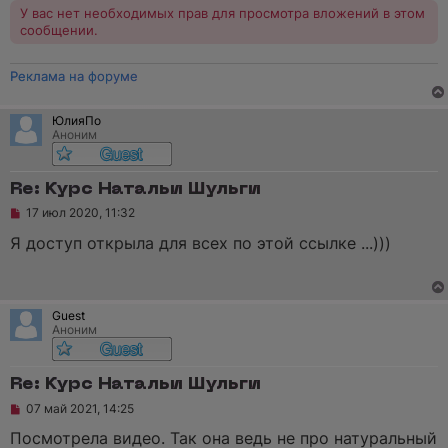
е
У вас нет необходимых прав для просмотра вложений в этом
н
сообщении.
и
е
Реклама на форуме
ЮлияПо
Аноним
Re: Курс Натальи Шульги
Н
17 июл 2020, 11:32
е
п
Я доступ открыла для всех по этой ссылке ...)))
р
о
ч
и
т
Guest
а
Аноним
н
н
о
е
Re: Курс Натальи Шульги
с
Н
о
07 май 2021, 14:25
е
о
п
б
Посмотрела видео. Так она ведь не про натуральный