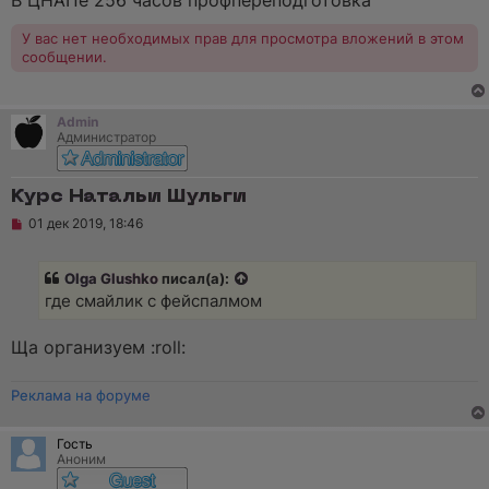
В ЦНАПе 256 часов профпереподготовка
У вас нет необходимых прав для просмотра вложений в этом
сообщении.
Admin
Администратор
Курс Натальи Шульги
Н
01 дек 2019, 18:46
е
п
р
Olga Glushko
писал(а):
о
ч
где смайлик с фейспалмом
и
т
а
Ща организуем :roll:
н
н
о
Реклама на форуме
е
с
о
Гость
о
Аноним
б
щ