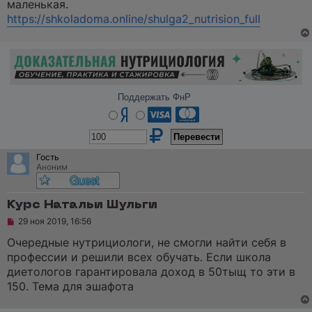
маленькая.
т
а
https://shkoladoma.online/shulga2_nutrision_full
н
н
о
е
с
о
о
б
Поддержать ФнР
щ
е
н
и
е
Гость
Аноним
Курс Натальи Шульги
Н
29 ноя 2019, 16:56
е
п
Очередные нутрициологи, не смогли найти себя в
р
профессии и решили всех обучать. Если школа
о
ч
диетологов гарантировала доход в 50тыщ то эти в
и
150. Тема для эшафота
т
а
н