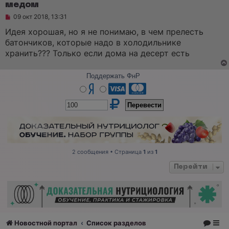
медом
Н
09 окт 2018, 13:31
е
п
Идея хорошая, но я не понимаю, в чем прелесть
р
батончиков, которые надо в холодильнике
о
ч
хранить??? Только если дома на десерт есть
и
т
а
Поддержать ФнР
н
н
о
е
с
о
о
б
щ
е
н
2 сообщения • Страница
1
из
1
и
е
Перейти
Новостной портал
Список разделов