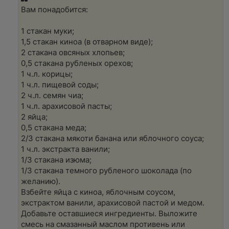
о
ч
Вам понадобится:
и
т
а
1 стакан муки;
н
1,5 стакан киноа (в отварном виде);
н
о
2 стакана овсяных хлопьев;
е
0,5 стакана рубленых орехов;
с
о
1 ч.л. корицы;
о
1 ч.л. пищевой соды;
б
щ
2 ч.л. семян чиа;
е
1 ч.л. арахисовой пасты;
н
и
2 яйца;
е
0,5 стакана меда;
2/3 стакана мякоти банана или яблочного соуса;
1 ч.л. экстракта ванили;
1/3 стакана изюма;
1/3 стакана темного рубленого шоколада (по
желанию).
Взбейте яйца с киноа, яблочным соусом,
экстрактом ванили, арахисовой пастой и медом.
Добавьте оставшиеся ингредиенты. Выложите
смесь на смазанный маслом противень или