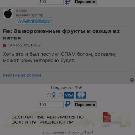
Admin
Администратор
Re: Замороженные фрукты и овощи из
китая
Н
19 мар 2022, 09:57
е
п
Хоть это и был постинг СПАМ ботом, оставлю,
р
может кому интересно будет.
о
ч
и
т
Реклама на форуме
а
н
н
Поддержать ФнР
о
е
с
о
о
б
щ
е
н
и
2 сообщения • Страница
1
из
1
е