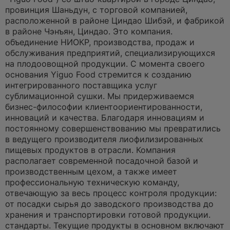
о
ч
провинция Шаньдун, с торговой компанией,
и
расположенной в районе Циндао Шибэй, и фабрикой
т
а
в ​​районе Чэнъян, Циндао. Это компания.
н
объединение НИОКР, производства, продаж и
н
о
обслуживания предприятий, специализирующихся
е
на плодоовощной продукции. С момента своего
с
о
основания Yiguo Food стремится к созданию
о
интегрированного поставщика услуг
б
щ
сублимационной сушки. Мы придерживаемся
е
бизнес-философии клиентоориентированности,
н
и
инноваций и качества. Благодаря инновациям и
е
постоянному совершенствованию мы превратились
в ведущего производителя лиофилизированных
пищевых продуктов в отрасли. Компания
располагает современной посадочной базой и
производственным цехом, а также имеет
профессиональную техническую команду,
отвечающую за весь процесс контроля продукции:
от посадки сырья до заводского производства до
хранения и транспортировки готовой продукции.
стандарты. Текущие продукты в основном включают